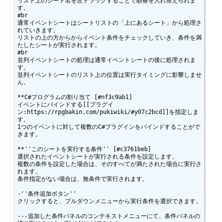
リスト上のシート名を左ドラッグすることで順番を入れ替えられま
す。

#br

通常イベントシートはシートリストの「上にあるシート」から処理さ
れていきます。

リストの上の方からからイベント条件をチェックしていき、条件を満
たしたシートが実行されます。

#br

並列イベントシートの処理は通常イベントシートの後に処理されま
す。

並列イベントシートのリスト上の位置は実行タイミングに影響しませ
ん。

**C#プログラムの割り当て [#nf3c9ab1]

イベントにバインドする[[プラグイ
ン:https://rpgbakin.com/pukiwiki/#y07c2bcd]]を指定しま
す。

1つのイベントに対して複数のC#プラグインをバインドすることがで
きます。

**''このシートを実行する条件'' [#c3761beb]

選択されたイベントシートが実行される条件を設定します。

複数の条件を設定した場合は、そのすべてが満たされた場合に実行さ
れます。

条件指定がない場合は、無条件で実行されます。

-''条件追加ボタン''

クリックすると、プルダウンメニューから実行条件を選択できます。

---追加した条件パネルのコンテキストメニューにて、条件パネルの