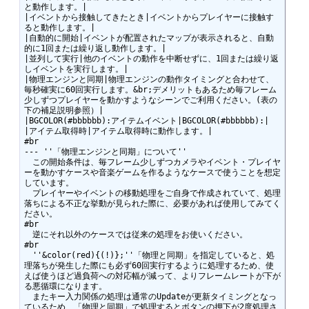
と動作します。|

|イベントから接触してきたとき|イベントからプレイヤーに接触す
ると動作します。|

|自動的に開始|イベントが配置されたマップが表示されると、自動
的に1回または繰り返し動作します。|

|並列して実行|他のイベントの動作を中断せずに、1回または繰り返
しイベントを実行します。|

|物理エンジンと同期|物理エンジンの動作タイミングと合わせて、
毎秒確実に60回実行します。&br;デメリットもあるため毎フレーム
少しずつプレイヤーを動かすようなシーンでご利用ください。(表の
下の補足説明参照）|

|BGCOLOR(#bbbbbb):アイテムイベント|BGCOLOR(#bbbbbb):|

|アイテム取得時|アイテム取得時に動作します。|

#br

--- ''「物理エンジンと同期」について''

　この開始条件は、毎フレーム少しずつカメラやイベント・プレイヤ
ーを動かすケースや音楽ゲームを作るようなケースで使うことを想定
しています。 

　プレイヤーやイベントの移動処理をご自身で作成されていて、処理
落ちによる不正な挙動が見られた際に、必要があれば使用してみてく
ださい。 

#br

　逆にそれ以外のケースでは従来の処理をお使いください。 

#br

　''&color(red){(!)};''「物理と同期」を指定していると、処
理落ちが発生した際にも必ず60回実行するように処理するため、使
えば使うほど過負荷への対応幅が減って、よりフレームレートが下が
る悪循環になります。 

　またキー入力関係の処理は通常のUpdateが更新タイミングとなっ
ているため、「物理と同期」で処理するとボタンの押下が2度処理さ