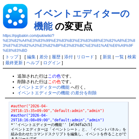
イベントエディターの
機能
の変更点
https://rpgbakin.com/pukiwiki/?
%E3%82%A4%E3%83%99%E3%83%B3%E3%83%88%E3%82%A8%E3%8
3%87%E3%82%A3%E3%82%BF%E3%83%BC%E3%81%AE%E6%A9%9F
%E8%83%BD
[
トップ
] [
編集
|
差分
|
履歴
|
添付
|
リロード
] [
新規
|
一覧
|
検索
|
最終更新
|
ヘルプ
|
ログイン
]
追加された行は
この色
です。
削除された行は
この色
です。
イベントエディターの機能
へ行く。
イベントエディターの機能 の差分を削除
#author("2026-04-
29T18:15:35+09:00","default:admin","admin")
#author("2026-04-
29T18:16:08+09:00","default:admin","admin")
*''イベントエディターの機能'' [#l9dfa2c5]

イベントエディターは「イベントシート」と、「イベントパネル」を
組み合わせたコマンドスクリプトを編集し、イベントを作ることがで
きるツールです。
