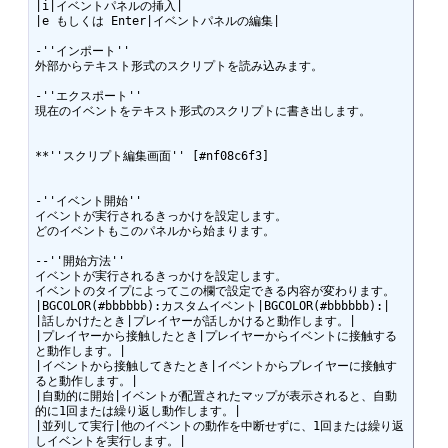
|i|イベントパネルの挿入|

|e もしくは Enter|イベントパネルの編集|

-''インポート''

外部からテキスト形式のスクリプトを読み込みます。

-''エクスポート''

現在のイベントをテキスト形式のスクリプトに書き出します。

**''スクリプト編集画面'' [#nf08c6f3]

-''イベント開始''

イベントが実行されるきっかけを設定します。

どのイベントもこのパネルから始まります。

--''開始方法''

イベントが実行されるきっかけを設定します。

イベントのタイプによってこの欄で設定できる内容が変わります。

|BGCOLOR(#bbbbbb):カスタムイベント|BGCOLOR(#bbbbbb):|

|話しかけたとき|プレイヤーが話しかけると動作します。|

|プレイヤーから接触したとき|プレイヤーからイベントに接触する
と動作します。|

|イベントから接触してきたとき|イベントからプレイヤーに接触す
ると動作します。|

|自動的に開始|イベントが配置されたマップが表示されると、自動
的に1回または繰り返し動作します。|

|並列して実行|他のイベントの動作を中断せずに、1回または繰り返
しイベントを実行します。|
