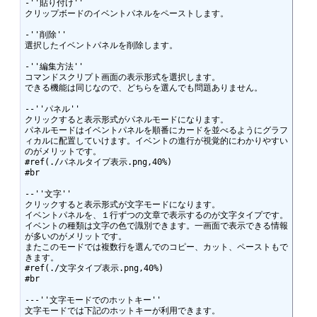
-''貼り付け''

クリップボードのイベントパネルをペーストします。

-''削除''

選択したイベントパネルを削除します。

-''編集方法''

コマンドスクリプト画面の表示形式を選択します。

できる機能は同じなので、どちらを選んでも問題ありません。

--''パネル''

クリックすると表示形式がパネルモードになります。

パネルモードはイベントパネルを順番にカードを並べるようにグラフ
ィカルに配置していけます。イベントの進行が視覚的にわかりやすい
のがメリットです。

#ref(./パネルタイプ表示.png,40%)

#br

--''文字''

クリックすると表示形式が文字モードになります。

イベントパネルを、１行ずつの文章で表示するのが文字タイプです。
イベントの種類は文字の色で識別できます。一画面で表示できる情報
が多いのがメリットです。

またこのモードでは複数行を選んでのコピー、カット、ペーストもで
きます。

#ref(./文字タイプ表示.png,40%)

#br

---''文字モードでのホットキー''

文字モードでは下記のホットキーが利用できます。
