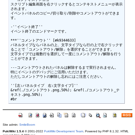
スクリプト編集画面を右クリックするとコンテキストメニューが表示
されます。

イベントパネルのコピー/切り取り/削除やコメントアウトができま
す。

-''イベント終了''

イベント終了のエンドマークです。

***''コメントアウト'' [#k9344633]

パネルタイプならパネルの上、文字タイプなら行の上で右クリックす
ることで「コメントアウト/解除」を選択することができます。

文字タイプでは複数行を選択して一度にコメントアウト/解除を行う
ことができます。

---コメントアウトされたパネルは解除するまで実行されません。

特にイベントのデバッグにご活用いただけます。

ただしコメントアウトの解除し忘れにはご注意ください。

''[左:パネルタイプ　右:文字タイプ]''

&ref(./コメントアウト.png,50%); &ref(./コメントアウト_テ
キスト.png,50%); 

Site admin:
SmileBoom
PukiWiki 1.5.4
© 2001-2022
PukiWiki Development Team
. Powered by PHP 8.1.32. HTML