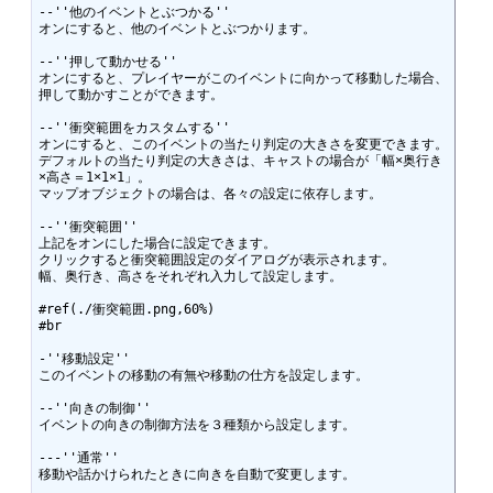
--''他のイベントとぶつかる''

オンにすると、他のイベントとぶつかります。

--''押して動かせる''

オンにすると、プレイヤーがこのイベントに向かって移動した場合、
押して動かすことができます。

--''衝突範囲をカスタムする''

オンにすると、このイベントの当たり判定の大きさを変更できます。

デフォルトの当たり判定の大きさは、キャストの場合が「幅×奥行き
×高さ＝1×1×1」。

マップオブジェクトの場合は、各々の設定に依存します。

--''衝突範囲''

上記をオンにした場合に設定できます。

クリックすると衝突範囲設定のダイアログが表示されます。

幅、奥行き、高さをそれぞれ入力して設定します。

#ref(./衝突範囲.png,60%)

#br

-''移動設定''

このイベントの移動の有無や移動の仕方を設定します。

--''向きの制御''

イベントの向きの制御方法を３種類から設定します。

---''通常''

移動や話かけられたときに向きを自動で変更します。
