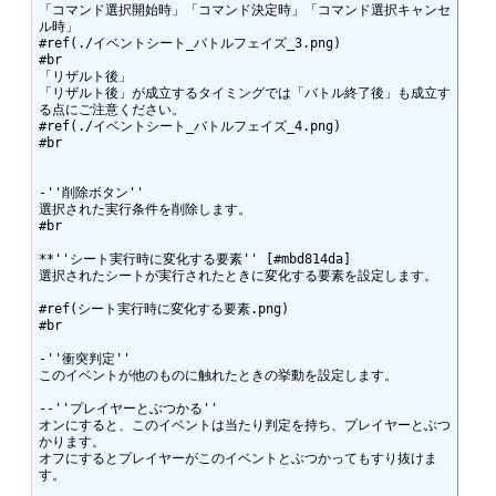
「コマンド選択開始時」「コマンド決定時」「コマンド選択キャンセ
ル時」

#ref(./イベントシート_バトルフェイズ_3.png)

#br

「リザルト後」

「リザルト後」が成立するタイミングでは「バトル終了後」も成立す
る点にご注意ください。 

#ref(./イベントシート_バトルフェイズ_4.png)

#br

-''削除ボタン''

選択された実行条件を削除します。

#br

**''シート実行時に変化する要素'' [#mbd814da]

選択されたシートが実行されたときに変化する要素を設定します。

#ref(シート実行時に変化する要素.png)

#br

-''衝突判定''

このイベントが他のものに触れたときの挙動を設定します。

--''プレイヤーとぶつかる''

オンにすると、このイベントは当たり判定を持ち、プレイヤーとぶつ
かります。

オフにするとプレイヤーがこのイベントとぶつかってもすり抜けま
す。
