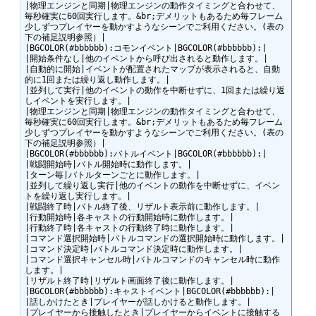
|物理エンジンと同期|物理エンジンの動作タイミングと合わせて、
毎秒確実に60回実行します。&br;デメリットもあるため毎フレーム
少しずつプレイヤーを動かすようなシーンでご利用ください。(表の
下の補足説明参照）|

|BGCOLOR(#bbbbbb):コモンイベント|BGCOLOR(#bbbbbb):|

|開始条件なし|他のイベントから呼び出されると動作します。|

|自動的に開始|イベントが配置されたマップが表示されると、自動
的に1回または繰り返し動作します。|

|並列して実行|他のイベントの動作を中断せずに、1回または繰り返
しイベントを実行します。|

|物理エンジンと同期|物理エンジンの動作タイミングと合わせて、
毎秒確実に60回実行します。&br;デメリットもあるため毎フレーム
少しずつプレイヤーを動かすようなシーンでご利用ください。(表の
下の補足説明参照）|

|BGCOLOR(#bbbbbb):バトルイベント|BGCOLOR(#bbbbbb):|

|戦闘開始時|バトル開始時に動作します。|

|ターン毎|バトルターンごとに動作します。|

|並列して繰り返し実行|他のイベントの動作を中断せずに、イベン
トを繰り返し実行します。|

|戦闘終了時|バトル終了後、リザルト表示前に動作します。|

|行動開始時|各キャストの行動開始時に動作します。|

|行動終了時|各キャストの行動終了時に動作します。|

|コマンド選択開始時|バトルコマンドの選択開始時に動作します。|

|コマンド決定時|バトルコマンド決定時に動作します。|

|コマンド選択キャンセル時|バトルコマンドのキャンセル時に動作
します。|

|リザルト終了時|リザルト画面終了後に動作します。|

|BGCOLOR(#bbbbbb):キャストイベント|BGCOLOR(#bbbbbb):|

|話しかけたとき|プレイヤーが話しかけると動作します。|

|プレイヤーから接触したとき|プレイヤーからイベントに接触する