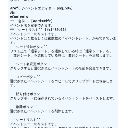
#ref(./イベントエディター.png,50%)

#br

#Contents

**''名前'' [#y7d90dfc]

イベント名を変更できます。

**''シートリスト'' [#if480b11]

イベントシートのリストです。

イベントは１枚もしくは複数枚の「イベントシート」からできていま
す。

-''シート追加ボタン''

リスト上で「通常シート」を選択している時は「通常シート」を、
「並列シート」を選択している時は「並列シート」を追加します。

-''シート名変更ボタン''

クリックすると選択されたイベントシートの名前を変更できます。

-''コピーボタン''

選択されたイベントシートをコピーしてクリップボードに保存しま
す。

-''貼り付けボタン''

クリップボードに保存されているイベントシートをペーストします。

-''削除ボタン''

選択されたイベントシートを削除します。

-''シートリスト''

イベントシートのリストです。
