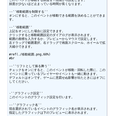
このイベントが移動する頻度を７段階から設定します。

頻度が少ないほど止まっている時間が長くなります。

--''移動範囲を制限する''

オンにすると、このイベントが移動できる範囲を決めることができま
す。

--''移動範囲''

上記をオンにした場合に設定できます。

クリックすると移動範囲設定のダイアログが表示されます。

範囲の座標を入力するか、プレビューからマウスで設定します。

左ドラッグで範囲選択、右ドラッグで画面スクロール、ホイールで拡
#ref(./移動範囲.png,60%)

#br

--''リフトとして振る舞う''

チェックをオンにすると、このイベントが移動・回転した際に、この
イベントに乗っているプレイヤーやイベントも一緒に動きます。 

デフォルトはオンです。ゲームに意図せぬ影響が出たときにはオフに
してください。 

-''グラフィック設定''

このイベントのグラフィック設定を行います。

--''グラフィック名''

現在選択されているイベントのグラフィック名が表示されます。

指定したグラフィックは下のプレビューに表示されます。
