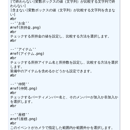
|で終わらない|変数ボックスの値（文字列）が比較する文字列で終
わらない|

|含まない|変数ボックスの値（文字列）が比較する文字列を含まな
い|

#br

--''お金''

#ref(所持金.png)

#br

チェックする所持金の値を設定し、比較する方法を選択します。

#br

--''アイテム''

#ref(アイテム.png)

#br

チェックする所持アイテム名と所持数を設定し、比較する方法を選択
します。

装備中のアイテムを含めるかどうかも設定できます。

#br

--''仲間''

#ref(仲間.png)

#br

チェックするパーティメンバー名と、そのメンバーが加入か非加入か
を選択します。

#br

--''座標''

#ref(座標.png)

#br

このイベントがカメラで指定した範囲内か範囲外かを選択します。
