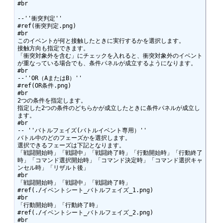
#br

--''衝突判定''

#ref(衝突判定.png)

#br

このイベントが何と接触したときに実行するかを選択します。

接触方向も指定できます。

「衝突対象外を含む」にチェックを入れると、衝突対象外のイベント
が重なっている場合でも、条件パネルが成立するようになります。

#br

--''OR（AまたはB）''

#ref(OR条件.png)

#br

2つの条件を指定します。

指定した2つの条件のどちらかが成立したときに条件パネルが成立し
ます。

#br

-- ''バトルフェイズ(バトルイベント専用）''

バトル中のどのフェーズかを選択します。

選択できるフェーズは下記となります。

「戦闘開始時」「戦闘中」「戦闘終了時」「行動開始時」「行動終了
時」「コマンド選択開始時」「コマンド決定時」「コマンド選択キャ
ンセル時」「リザルト後」

#br

「戦闘開始時」「戦闘中」「戦闘終了時」

#ref(./イベントシート_バトルフェイズ_1.png)

#br

「行動開始時」「行動終了時」

#ref(./イベントシート_バトルフェイズ_2.png)

#br
