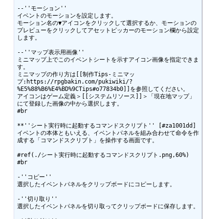
--''モーション''

イベントのモーションを設定します。

モーション名の▼アイコンをクリックして選択するか、モーションの
プレビューをクリックしてアセットピッカーのモーション欄から設定
します。

--''マップ表示用画像''

ミニマップ上でこのイベントシートを示すアイコン画像を指定できま
す。

ミニマップの作り方は[[制作Tips-ミニマッ
プ:https://rpgbakin.com/pukiwiki/?
%E5%88%B6%E4%BD%9CTips#o77834b0]]を参照してください。

アイコンはゲーム定義＞[[システムリソース]]＞「現在地マップ」
にて登録した画像の中から選択します。

#br

**''シート実行時に起動するコマンドスクリプト'' [#za1001dd]

イベントの本体ともいえる、イベントパネルを組み合わせて命令を作
成する「コマンドスクリプト」を操作する画面です。

#ref(./シート実行時に起動するコマンドスクリプト.png,60%)

#br

-''コピー''

選択したイベントパネルをクリップボードにコピーします。

-''切り取り''

選択したイベントパネルを切り取ってクリップボードに保存します。
