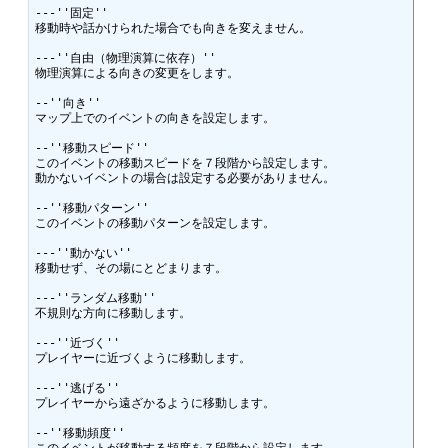
---''固定''

移動時や話かけられた場合でも向きを変えません。

---''自由（物理演算に依存）''

物理演算による向きの変更をします。

--''向き''

マップ上でのイベントの向きを設定します。

--''移動スピード''

このイベントの移動スピードを７段階から設定します。

動かないイベントの場合は設定する必要がありません。

--''移動パターン''

このイベントの移動パターンを設定します。

---''動かない''

移動せず、その場にとどまります。

---''ランダム移動''

不規則な方向に移動します。

---''近づく''

プレイヤーに近づくように移動します。

---''逃げる''

プレイヤーから遠ざかるように移動します。

--''移動頻度''
