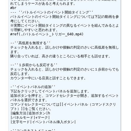
れてしまうケースがあると考えられます。 

#br

--- ''バトルイベントのイベント開始タイミング''

バトルイベントのイベント開始タイミングについては下記の動画を参
考にしてください。

※実際にイベント開始タイミングの異なるイベントを組んでみるとよ
り理解しやすいと思われます。

#ref(./バトルイベント_トリガー_640.mp4)

--''高低差を無視する''

チェックを入れると、話しかけや接触の判定のさいに高低差を無視し
ます。

隣り合っていれば、高さの違うところにいる相手とも話せます。

--''１歩前からも反応する''

チェックを入れると、話しかけや接触の判定のさいに１歩前からでも
反応します。

カウンター中にいる店員と話すこともできます。

-''イベントパネルの追加''

下記をクリックしてイベントパネルを追加します。

追加ボタンを押すと、コマンドセレクターが開き、追加するイベント
パネルを選択できます。

コマンドセレクターについては[[イベントパネル（コマンドスクリ
プト）]]をご覧ください。

|編集方法|追加ボタン|h

|パネルモード|+マーク|

|文字モード|イベントパネル挿入ボタン|

-''コンテキストメニュー''
