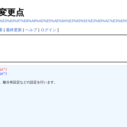
変更点
E3%83%83%E3%83%97%E8%A8%AD%E5%AE%9A%E3%83%91%E3%83%AC%E3%83
索
|
最終更新
|
ヘルプ
|
ログイン
]
in")
in")
、敵分布設定などの設定を行います。
