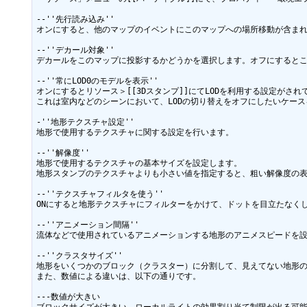
--''先行読み込み''

オンにすると、他のマップのイベントにこのマップへの場所移動が含まれ
--''デカール対象''

デカールをこのマップに投影するかどうかを選択します。オフにするとこ
--''常にLOD0のモデルを表示''

オンにするとリソース＞[[3Dスタンプ]]にてLODを利用する設定がされ
これは室内などのシーンにおいて、LODの切り替えをオフにしたいケース
-''地形テクスチャ設定''

地形で使用するテクスチャに関する設定を行います。

--''解像度''

地形で使用するテクスチャの基本サイズを設定します。

地形スタンプのテクスチャよりも小さい値を指定すると、粗い解像度の表
--''テクスチャフィルタを使う''

ONにすると地形テクスチャにフィルターをかけて、ドットを目立たなくし
--''アニメーション間隔''

流体などで使用されているアニメーションする地形のアニメスピードを設
--''クラスタサイズ''

地形をいくつかのブロック（クラスター）に分割して、見えてない地形の
また、数値による違いは、以下の通りです。

---数値が大きい
