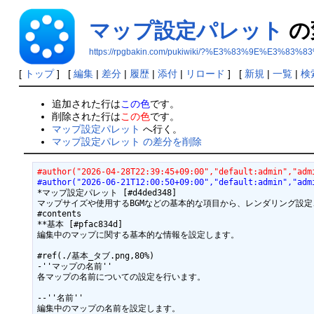
マップ設定パレット
の
https://rpgbakin.com/pukiwiki/?%E3%83%9E%
[
トップ
] [
編集
|
差分
|
履歴
|
添付
|
リロード
] [
新規
|
一覧
|
検
追加された行は
この色
です。
削除された行は
この色
です。
マップ設定パレット
へ行く。
マップ設定パレット の差分を削除
#author("2026-04-28T22:39:45+09:00","default:admin","adm
#author("2026-06-21T12:00:50+09:00","default:admin","adm
*マップ設定パレット [#d4ded348]

マップサイズや使用するBGMなどの基本的な項目から、レンダリング設定
#contents

**基本 [#pfac834d]

編集中のマップに関する基本的な情報を設定します。

#ref(./基本_タブ.png,80%)

-''マップの名前''

各マップの名前についての設定を行います。

--''名前''

編集中のマップの名前を設定します。
