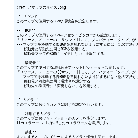
#ref(./マップのサイズ.png)

-''サウンド''

このマップで使用するBGMや環境音を設定します。

--''BGM''

このマップで使用するBGMをアセットピッカーから設定します。

「リソース」メニューの[[サウンド]]にて、プロパティー「タイプ」が「
---マップ間を移動する際BGMを途切れないようにするには下記の方法があ
　・移動元と移動先に同じBGMを設定する。

　・移動先マップのBGMに「変更しない」を設定する。

--''環境音''

このマップで使用する環境音をアセットピッカーから設定します。

「リソース」メニューの[[サウンド]]にて、プロパティー「タイプ」が
---マップ間を移動する際BGMを途切れないようにするには下記の方法があ
　・移動元と移動先に同じ環境音を設定する。

　・移動先の環境音に「変更しない」を設定する。

-''カメラ''

このマップにおけるカメラに関する設定を行います。

--''利用するカメラ''

このマップにおけるデフォルトのカメラを指定します。

[[カメラツール]]で作成したカメラワークを選択します。

--''禁止''

オンにすると、プレイヤーによるカメラの操作を禁止します。
