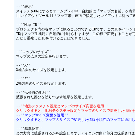
--''表示''

スイッチをONにするとゲームプレイ中、自動的に「マップの名前」を表示
[[レイアウトツール]]「マップ帯」画面で指定したレイアウトに従って表
--''Map ID''

プロジェクト内の各マップに振ることのできるIDです。このIDをイベン
IDはマップ生成時に自動的に付けられますが、この欄で変更することが可
ただし重複したIDを付けることはできません。

-''マップのサイズ''

マップの広さの設定を行います。

--''X''

X軸方向のサイズを設定します。

--''Z''

Z軸方向のサイズを設定します。

--''拡張時の地形''

拡張された部分を塗りつぶす地形を設定します。

--''地形テクスチャ設定とマップのサイズ変更を適用''
クリックすると、地形テクスチャ設定とマップのサイズで変更した情報
--''マップサイズ変更を適用''
クリックすると、マップのサイズで変更した情報を現在のマップに適用
--''基準位置''

どの方向に拡張されるかを設定します。アイコンの白い部分に拡張されま