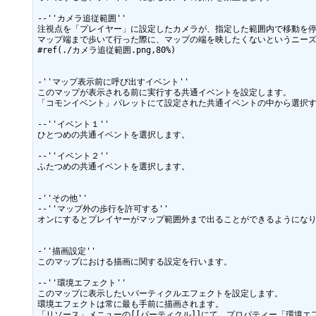
--''カメラ追従範囲''

注視点を「プレイヤー」に設定したカメラが、指定した範囲内で移動を停
マップ端まで歩いて行った際に、マップの端を映したくないというニーズ
#ref(./カメラ追従範囲.png,80%)

-''マップ表示前に呼び出すイベント''

このマップが表示される前に実行する共通イベントを設定します。

「コモンイベント」パレットにて設定された共通イベントの中から選択す
--''イベント１''

ひとつめの共通イベントを選択します。

--''イベント２''

ふたつめの共通イベントを選択します。

-''その他''

--''マップ外の歩行を許可する''

オンにするとプレイヤーがマップ範囲外まで出ることができるようになり
-''描画設定''

このマップにおける描画に関する設定を行います。

--''環境エフェクト''

このマップに表示したいパーティクルエフェクトを設定します。

環境エフェクトは常に最も手前に描画されます。

「リソース」メニューの[[パーティクル]]にて、プロパティー「環境エ