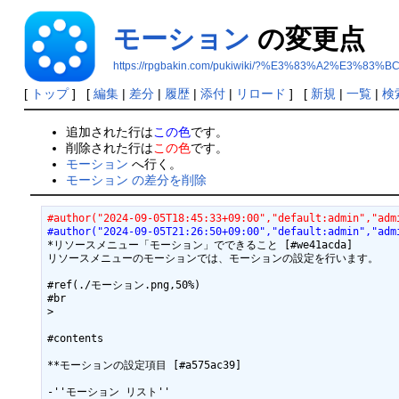
モーション
の変更点
https://rpgbakin.com/pukiwiki/?%E3%83%A2%E3%
[
トップ
] [
編集
|
差分
|
履歴
|
添付
|
リロード
] [
新規
|
一覧
|
検
追加された行は
この色
です。
削除された行は
この色
です。
モーション
へ行く。
モーション の差分を削除
#author("2024-09-05T18:45:33+09:00","default:admin","adm
#author("2024-09-05T21:26:50+09:00","default:admin","adm
*リソースメニュー「モーション」でできること [#we41acda]

リソースメニューのモーションでは、モーションの設定を行います。

#ref(./モーション.png,50%)

#br

>

#contents

**モーションの設定項目 [#a575ac39]

-''モーション リスト''
