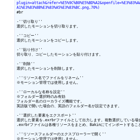
plugin=attach&refer=%E5%9C%B0%E5%BD%A2&openfile=%E3%83%A
A1%E3%83%8B%E3%83%A5%E3%83%BC.png,70%)
#br

-''切り取り''

選択したモーションを切り取ります。

-''コピー''

選択したモーションをコピーします。

-''貼り付け''

切り取り、コピーしたモーションを貼り付けます。

-''削除''

選択したモーションを削除します。

-''リソース名でファイルをリネーム''

※モーション管理では使用しません。

-''ローカルな名称を設定''

※フォルダー選択時のみ有効

フォルダー名のローカライズ機能です。

英語版で開いた場合の、英語のフォルダー名が設定できます。

-''選択した要素をエクスポート''

選択した要素を.exrbrファイルとして出力します。複数選択している場
.exrbrファイルは各種リソースをまとめ、Bakinにてインポートする
-''リソースフォルダーのエクスプローラーで開く''

※モーション管理では使用しません。
