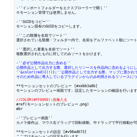
-''インポートフォルダーをエクスプローラーで開く''

※モーション管理では使用しません。

-''GUIDをコピー''

モーション固有のGUIDをコピーします。

-''この階層を名前でソート''

選択されている階層・フォルダー内で、名前をアルファベット順にソート
-''選択した要素を名前でソート''

複数選択されたものに対してのみソートをかけます。

-''必ず公開作品出力に含める''
公開作品として出力する際、選択したリソースを作品内に含めるように
''&color(red){(!)};''公開作品として出力する際、マッ
そのため作品に導入しているプラグインからのみ利用されるリソースに
**モーションセットのプレビュー [#xebb3a8b]

モーションのプレビュー画面です。設定したモーションの確認を行います
//COLOR(#FF0000):画像入る
#ref(モーションセットのプレビュー.png)

#br

-''プレビュー画面''

カメラ操作は、マウス右ドラッグで回転移動、中ドラッグで平行移動が可
**モーションセットの設定 [#v98ad673]

ここではモーションの設定を行います。
