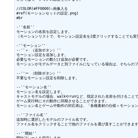
//COLOR(#FF0000):画像入る

#ref(モーションセットの設定.png)

#br

-''名前''

モーションの名前を設定します。

（モーションリストで、モーション設定名を2度クリックすることでも変更
-''モーション''

--''＋ （追加ボタン）''

モーション設定を追加します。

必要なモーションの数だけ追加が必要です。

モーションがモデルデータと別ファイルになっている場合は、そちらのフ
--''ー （削除ボタン）''

不要なモーション設定を削除します。

--''モーション名''

モーション名を設定します。

キャストモデルの場合、walkやrunなど、指定された名前を付けることで
ゲーム実行時にその動作に同期させることができます。

モーション名とゲーム中動作の対応表は、「各種素材の仕様＞モーション
--''ファイル名''

追加時に選択したモデルのファイル名です。

ファイル名をクリックすることで他のファイルを選び直すことができます
--''開始''
