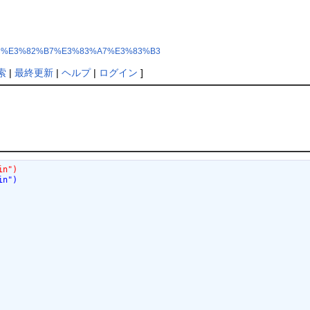
83%BC%E3%82%B7%E3%83%A7%E3%83%B3
索
|
最終更新
|
ヘルプ
|
ログイン
]
in")
in")