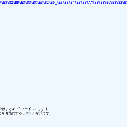
A%E3%82%BD%E3%83%BC%E3%82%B9_%E3%83%84%E3%83%AA%E3%83%BC%E3%82%B
合はまとめて1ファイルにします。

ことを可能にするファイル形式です。
