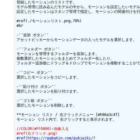
登録したモーションのリストです。

モデル管理に読み込んだモデルの中から、モーションを設定したいモデル
設定したモーションはスタンプ管理で指定し、モーションの関連付けを行
#ref(./モーションリスト.png,70%)

#br

-''追加 ボタン''

アセットピッカーからモーションデータの入ったモデルを選択します。

-''フォルダー ボタン''

モーションを管理するフォルダーを追加します。

複数選択したモーションをまとめてフォルダー化したり、

フォルダー追加後にドラッグ＆ドロップでモーションを移動することがで
-''コピー ボタン''

選択したモーションをコピーします。

-''貼り付け ボタン''

選択したモーションを貼り付けます。

-''ゴミ箱 ボタン''

選択したモーションを削除します。

**モーション リスト / 右クリックメニュー [#h06a3c4f]

//COLOR(#FF0000):画像入る
#ref(右クリック.png)
#ref(https://rpgbakin.com/pukiwiki/?