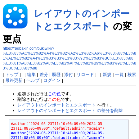
レイアウトのインポー
トとエクスポート
の変
更点
https://rpgbakin.com/pukiwiki/?
%E3%83%AC%E3%82%A4%E3%82%A2%E3%82%A6%E3%83%88%E3%8
1%AE%E3%82%A4%E3%83%B3%E3%83%9D%E3%83%BC%E3%83%88
%E3%81%A8%E3%82%A8%E3%82%AF%E3%82%B9%E3%83%9D%E3%8
3%BC%E3%83%88
[
トップ
] [
編集
|
差分
|
履歴
|
添付
|
リロード
] [
新規
|
一覧
|
検索
|
最終更新
|
ヘルプ
|
ログイン
]
追加された行は
この色
です。
削除された行は
この色
です。
レイアウトのインポートとエクスポート
へ行く。
レイアウトのインポートとエクスポート の差分を削除
#author("2024-05-23T11:10:06+09:00;2024-05-
23T11:08:05+09:00","default:admin","admin")
#author("2024-05-23T11:18:41+09:00;2024-05-
23T11:08:05+09:00","default:admin","admin")