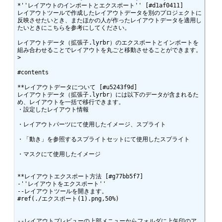
*''レイアウトのインポートとエクスポート'' [#d1af0411]

レイアウトツールで作成したレイアウトデータを別のプロジェクトに
反映させたいとき、またほかの人が作ったレイアウトデータを適用し
たいときにこちらを参考にしてください。 

レイアウトデータ（拡張子.lyrbr）のエクスポートとインポートを
組み合わせることでレイアウトを丸ごと移動させることができます。 

>

#contents

**レイアウトデータについて [#u5243f9d]

レイアウトデータ（拡張子.lyrbr）には以下のデータが含まれるた
め、レイアウトを一括で移行できます。 

・設定したレイアウト情報 

・レイアウトパーツにて使用したイメージ、スプライト 

・「動き」を参照するスプライトセットにて使用したスプライト 

・マスクにて使用したイメージ 

**レイアウトエクスポート方法 [#g77bb5f7]

-''レイアウトをエクスポート'' 

--レイアウトツールを開きます。

#ref(./エクスポート(1).png,50%) 

--レイアウトプレビューの上部メニューからフォルダに上矢印のア