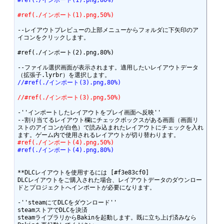
#ref(./インポート(1).png,80%) 
#ref(./インポート(1).png,50%) 
--レイアウトプレビューの上部メニューからフォルダに下矢印のア
#ref(./インポート(2).png,80%) 

--ファイル選択画面が表示されます。適用したいレイアウトデータ
//#ref(./インポート(3).png,80%) 
//#ref(./インポート(3).png,50%) 
-''インポートしたレイアウトをプレイ画面へ反映''

--割り当てるレイアウト欄にチェックボックスがある画面（画面リ
ストのアイコンが白色）で読み込まれたレイアウトにチェックを入れ
#ref(./インポート(4).png,50%) 
#ref(./インポート(4).png,80%) 
**DLCレイアウトを使用するには [#f3e83cf0]

DLCレイアウトをご購入された場合、レイアウトデータのダウンロー
ドとプロジェクトへインポートが必要になります。

-''steamにてDLCをダウンロード'' 

steamストアでDLCを決済 

steamライブラリからBakinを起動します。既に立ち上げ済みなら