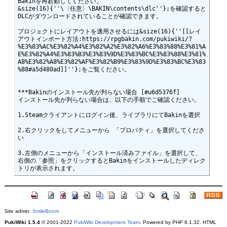
Bakinを再起動してください。 

&size(16){''\〈任意〉\BAKIN\contents\dlc''};を確認すると
DLCがダウンロードされていることが確認できます。 

プロジェクトにレイアウトを適用させるには&size(16){''[[レイ
アウトインポート方法:https://rpgbakin.com/pukiwiki/?
%E3%83%AC%E3%82%A4%E3%82%A2%E3%82%A6%E3%83%88%E3%81%A
E%E3%82%A4%E3%83%B3%E3%83%9D%E3%83%BC%E3%83%88%E3%81%
A8%E3%82%A8%E3%82%AF%E3%82%B9%E3%83%9D%E3%83%BC%E3%83
%88#a5d480ad]]''};をご覧ください。 

***Bakinのインストール先が判らない場合 [#u6d5376f]

インストール先が判らない場合は、以下の手順でご確認ください。 

1.Steamクライアントにログイン後、ライブラリにてBakinを選択 

2.右クリックをしてメニューから 「プロパティ」を選択してくださ
い 

3.左側のメニューから「インストール済みファイル」を選択して、
右側の「参照」をクリックするとBakinをインストールしたディレク
Site admin:
SmileBoom
PukiWiki 1.5.4
© 2001-2022
PukiWiki Development Team
. Powered by PHP 8.1.32. HTML