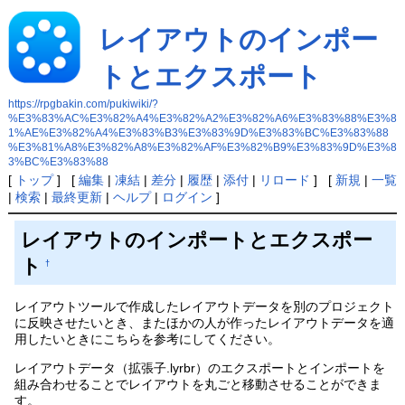
レイアウトのインポー
トとエクスポート
https://rpgbakin.com/pukiwiki/?
%E3%83%AC%E3%82%A4%E3%82%A2%E3%82%A6%E3%83%88%E3%8
1%AE%E3%82%A4%E3%83%B3%E3%83%9D%E3%83%BC%E3%83%88
%E3%81%A8%E3%82%A8%E3%82%AF%E3%82%B9%E3%83%9D%E3%8
3%BC%E3%83%88
[
トップ
] [
編集
|
凍結
|
差分
|
履歴
|
添付
|
リロード
] [
新規
|
一覧
|
検索
|
最終更新
|
ヘルプ
|
ログイン
]
レイアウトのインポートとエクスポー
ト
†
レイアウトツールで作成したレイアウトデータを別のプロジェクト
に反映させたいとき、またほかの人が作ったレイアウトデータを適
用したいときにこちらを参考にしてください。
レイアウトデータ（拡張子.lyrbr）のエクスポートとインポートを
組み合わせることでレイアウトを丸ごと移動させることができま
す。