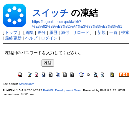
スイッチ
の凍結
https://rpgbakin.com/pukiwiki/?
%E3%82%B9%E3%82%A4%E3%83%83%E3%83%81
[
トップ
] [
編集
|
差分
|
履歴
|
添付
|
リロード
] [
新規
|
一覧
|
検索
|
最終更新
|
ヘルプ
|
ログイン
]
凍結用のパスワードを入力してください。
Site admin:
SmileBoom
PukiWiki 1.5.4
© 2001-2022
PukiWiki Development Team
. Powered by PHP 8.1.32. HTML
convert time: 0.001 sec.