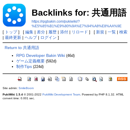
Backlinks for: 共通用語
https://rpgbakin.com/pukiwiki/?
%E5%85%B1%E9%80%9A%E7%94%A8%E8%AA%9E
[
トップ
] [
編集
|
差分
|
履歴
|
添付
|
リロード
] [
新規
|
一覧
|
検索
|
最終更新
|
ヘルプ
|
ログイン
]
Return to 共通用語
RPG Developer Bakin Wiki
(46d)
ゲーム定義概要
(592d)
制作Tips
(224d)
Site admin:
SmileBoom
PukiWiki 1.5.4
© 2001-2022
PukiWiki Development Team
. Powered by PHP 8.1.32. HTML
convert time: 0.001 sec.