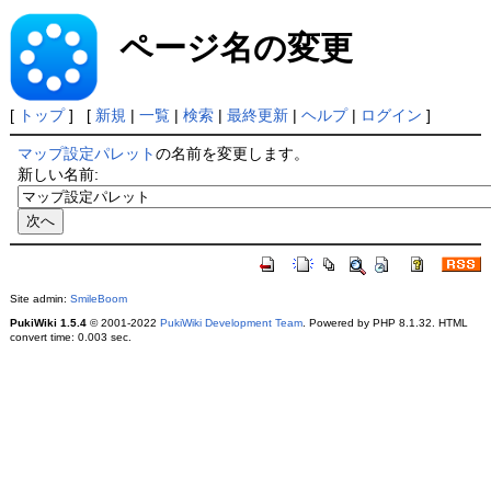
ページ名の変更
[
トップ
] [
新規
|
一覧
|
検索
|
最終更新
|
ヘルプ
|
ログイン
]
マップ設定パレット
の名前を変更します。
新しい名前:
Site admin:
SmileBoom
PukiWiki 1.5.4
© 2001-2022
PukiWiki Development Team
. Powered by PHP 8.1.32. HTML
convert time: 0.003 sec.