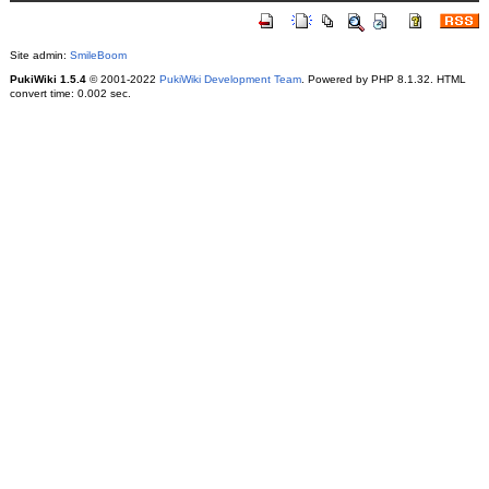
Site admin:
SmileBoom
PukiWiki 1.5.4
© 2001-2022
PukiWiki Development Team
. Powered by PHP 8.1.32. HTML
convert time: 0.002 sec.