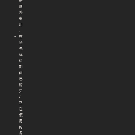
需
额
外
费
用
。
在
抢
先
体
验
期
间
已
购
买
/
正
在
使
用
的
各