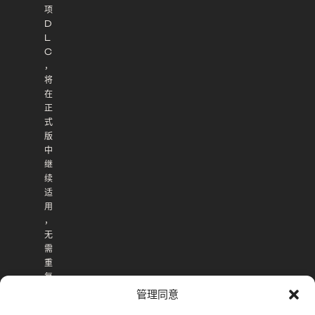
项
D
L
C
，
将
在
正
式
版
中
继
续
适
用
，
无
需
重
复
购
管理同意
买