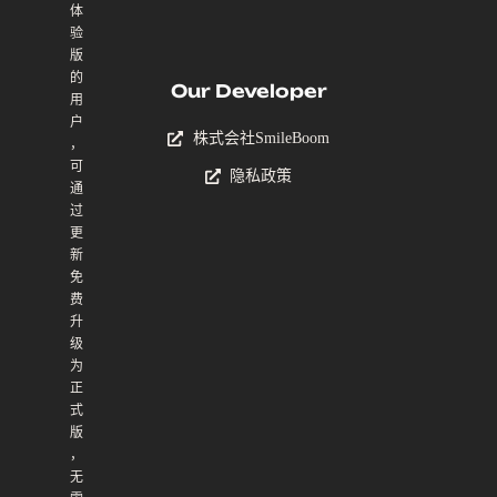
体
验
版
的
Our Developer
用
户
株式会社SmileBoom
，
可
隐私政策
通
过
更
新
免
费
升
级
为
正
式
版
，
无