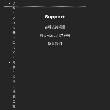
价
格
：
Support
2
8
各种支持渠道
6
元
购买前常见问题解答
（
C
联系我们
N
Y
）
开
发
/
发
行
：
株
式
会
社