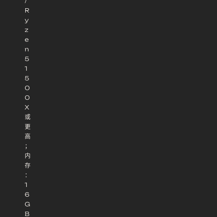
/
R
y
z
e
n
5
1
5
0
0
X
或
更
高
；
内
存
：
1
6
G
B