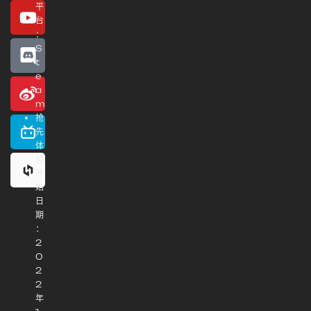
平
台
：
S
t
e
a
m
抢
先
体
验
开
始
日
期
：
2
0
2
2
年