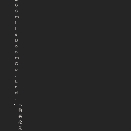
6
S
m
i
l
e
B
o
o
m
C
o
.
L
t
d
.
已
购
买
抢
先