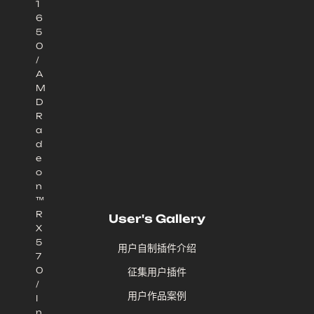
1
6
5
0
/
A
M
D
R
a
d
e
o
n
™
R
User's Gallery
X
5
用户自制插件介绍
7
0
征集用户插件
/
用户作品案例
I
n