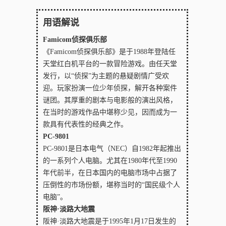
用语解说
Famicom侦探俱乐部
《Famicom侦探俱乐部》是于1988年登陆任
天堂红白机平台的一款冒险游戏。由任天堂
发行，以“侦探”为主题的悬疑剧情广受欢
迎。玩家扮演一位少年侦探，解开各种案件
谜团。其厚重的剧本与电影般的演出风格，
在当时的游戏作品中堪称少见，因而成为一
款具有代表性的经典之作。
PC-9801
PC-9801是日本电气（NEC）自1982年起推出
的一系列个人电脑。尤其在1980年代至1990
年代前半，在日本国内的电脑市场中占据了
压倒性的市场份额，堪称当时的“国民级个人
电脑”。
阪神·淡路大地震
阪神·淡路大地震是于1995年1月17日发生的