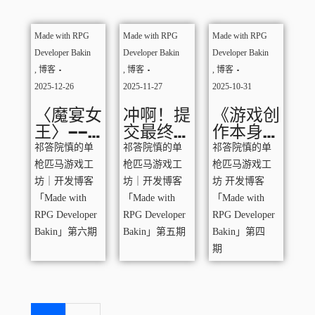
Made with RPG
Made with RPG
Made with RPG
Developer Bakin
Developer Bakin
Developer Bakin
,
博客
,
博客
,
博客
2025-12-26
2025-11-27
2025-10-31
〈魔宴女
冲啊！提
《游戏创
王〉——
交最终
作本身，
发布后回
版！
也是一场
祁答院慎的单
祁答院慎的单
祁答院慎的单
顾：制作
“魔宴”
枪匹马游戏工
枪匹马游戏工
枪匹马游戏工
者与负责
啊！》
坊｜开发博客
坊｜开发博客
坊 开发博客
人的对谈
（开发第
「Made with
「Made with
「Made with
80日·睡
RPG Developer
RPG Developer
RPG Developer
眠不足）
Bakin」第六期
Bakin」第五期
Bakin」第四
期