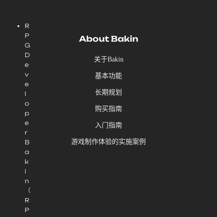
R
P
About Bakin
G
D
关于Bakin
e
v
基本功能
e
长期规划
l
o
购买指南
p
e
入门指南
r
游戏制作体验的实施案例
B
a
k
i
n
（
R
P