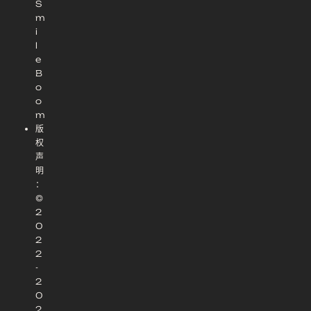
S
m
i
l
e
B
o
o
m
版
权
声
明
：
©
2
0
2
2
-
2
0
2