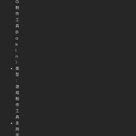
G
制
作
工
具
B
a
k
i
n
）
类
型
：
游
戏
制
作
工
具
支
持
平