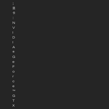
；
显
卡
：
N
V
I
D
I
A
®
G
e
F
o
r
c
e
™
G
T
X