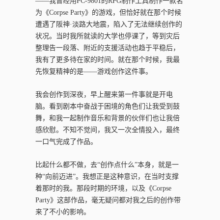
——我曾经用PC-9801的RPG制作工具制作一款名
为《Corpse Party》的游戏，但恰好就在那个时候
遭遇了阪神·淡路大地震，陷入了无法继续创作的
状况。当时我所就读的大学也停课了，等到灾后
整理告一段落、附近的支援活动也趋于平稳后，
我有了更多待在家的时间。就在那个时候，我最
先恢复精神的是——游戏创作这件事。
我会创作到深夜，早上醒来第一件事就是开电
脑。看到剧本中奋战于困境的角色们让我受到鼓
舞，和我一起制作音乐和背景的伙伴们也让我倍
感欣慰。不知不觉间，我又一次全情投入，最终
一口气完成了作品。
比起什么都不做，去“创作点什么”本身，就是一
种“向前迈进”。我想正是这种意识，在当时支撑
着那时的我。那段时期的环境，以及《
Corpse
Party
》这部作品，毫无疑问都对我之后的创作带
来了不小的影响。