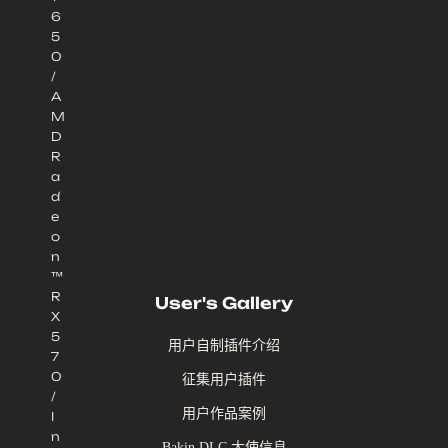
6
5
0
/
A
M
D
R
a
d
e
o
n
™
R
User's Gallery
X
5
用户自制插件介绍
7
0
征集用户插件
/
用户作品案例
I
n
Bakin DLC 大使信息