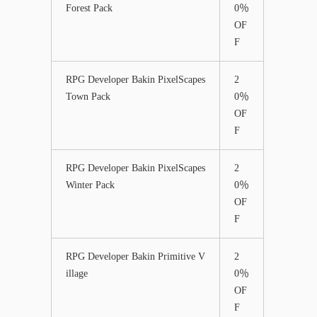
Forest Pack
0％
OF
F
RPG Developer Bakin PixelScapes
2
Town Pack
0％
OF
F
RPG Developer Bakin PixelScapes
2
Winter Pack
0％
OF
F
RPG Developer Bakin Primitive V
2
illage
0％
OF
F