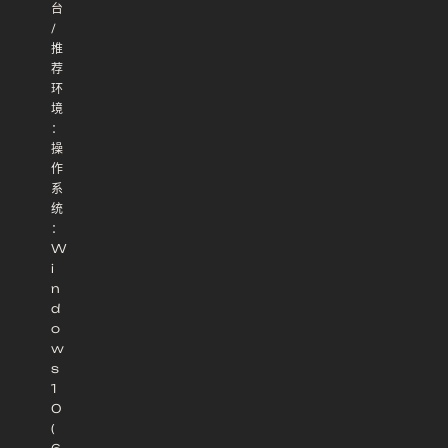
台
/
推
荐
环
境
：
操
作
系
统
：
W
i
n
d
o
w
s
1
0
(