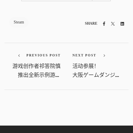
Steam
Facebook
Twitter
Link
SHARE
PREVIOUS POST
NEXT POST
游戏创作者祁答院慎
活动参展！
推出全新示例游戏
大阪ゲームダンジョ
《魔宴女王 QUEEN OF
ン（OSAKA GAME
SACRIFICE.》今日上
DUNGEON）
线！