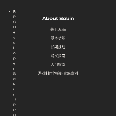
R
P
About Bakin
G
D
关于Bakin
e
v
基本功能
e
长期规划
l
o
购买指南
p
e
入门指南
r
游戏制作体验的实施案例
B
a
k
i
n
（
R
P
G