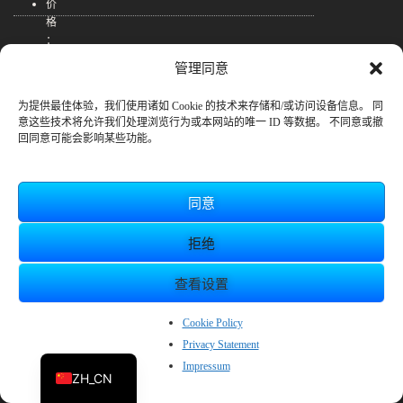
价
格
：
Support
2
管理同意
8
各种支持渠道
6
为提供最佳体验，我们使用诸如 Cookie 的技术来存储和/或访问设备信息。 同
元
购买前常见问题解答
意这些技术将允许我们处理浏览行为或本网站的唯一 ID 等数据。 不同意或撤
（
回同意可能会影响某些功能。
C
联系我们
N
Y
同意
）
开
发
拒绝
/
发
查看设置
行
：
EN
Cookie Policy
株
Privacy Statement
式
JP
会
Impressum
ZH_CN
社
S