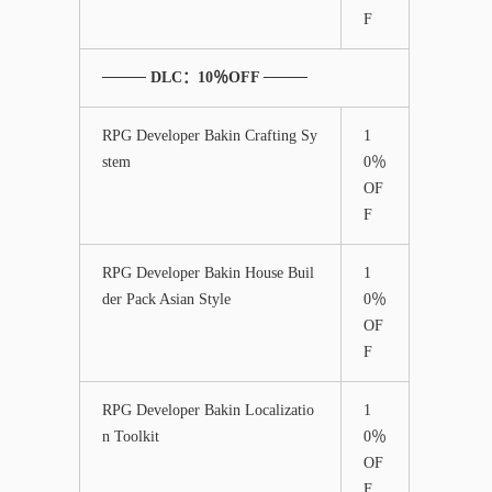
F
──── DLC：10％OFF ────
RPG Developer Bakin Crafting Sy
1
stem
0％
OF
F
RPG Developer Bakin House Buil
1
der Pack Asian Style
0％
OF
F
RPG Developer Bakin Localizatio
1
n Toolkit
0％
OF
F