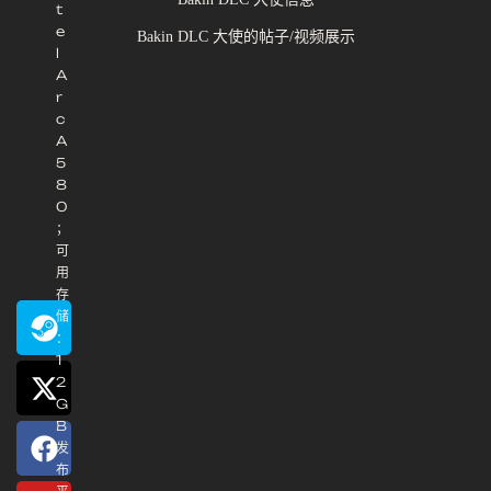
t
e
Bakin DLC 大使的帖子/视频展示
l
A
r
c
A
5
8
0
；
可
用
存
储
：
1
2
G
B
发
布