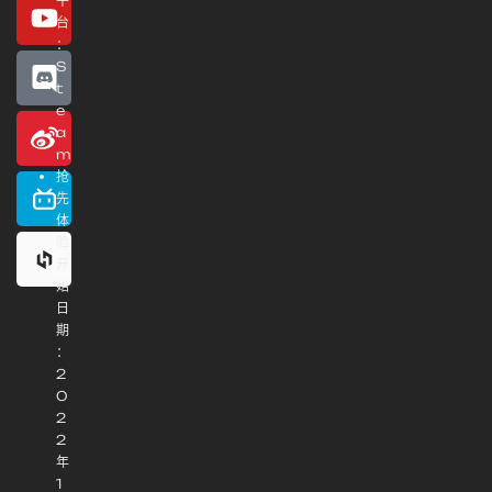
平
台
：
S
t
e
a
m
抢
先
体
验
开
始
日
期
：
2
0
2
2
年
1