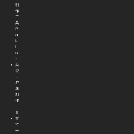
制
作
工
具
B
a
k
i
n
）
类
型
：
游
戏
制
作
工
具
支
持
平