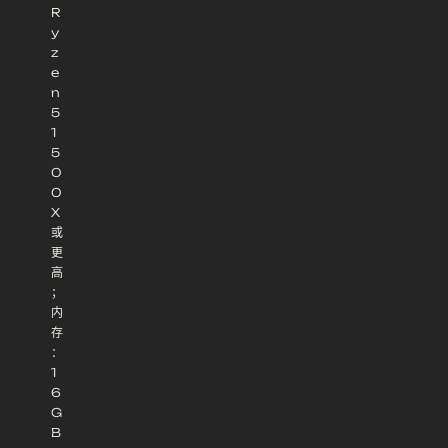
R
y
z
e
n
5
1
5
0
0
X
或
更
高
；
内
存
：
1
6
G
B