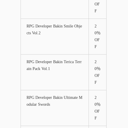
OF
F
RPG Developer Bakin Smile Obje
2
cts Vol.2
0％
OF
F
RPG Developer Bakin Terica Terr
2
ain Pack Vol.1
0％
OF
F
RPG Developer Bakin Ultimate M
2
odular Swords
0％
OF
F