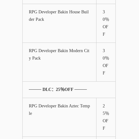
RPG Developer Bakin House Buil
3
der Pack
0％
OF
F
RPG Developer Bakin Modern Cit
3
y Pack
0％
OF
F
──── DLC：25％OFF ────
RPG Developer Bakin Aztec Temp
2
le
5％
OF
F