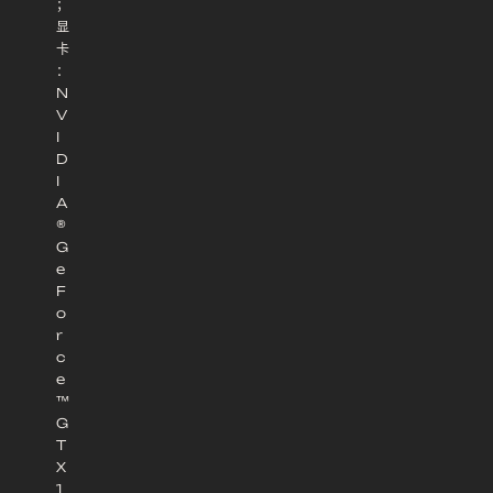
；
显
卡
：
N
V
I
D
I
A
®
G
e
F
o
r
c
e
™
G
T
X
1