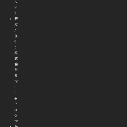
N
Y
）
开
发
/
发
行
：
株
式
会
社
S
m
i
l
e
B
o
o
m
版