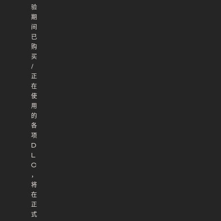
验
期
间
已
购
买
/
正
在
使
用
的
各
项
D
L
C
，
将
在
正
式