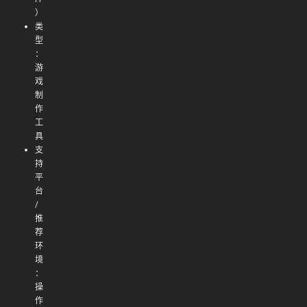
）
类
型
：
游
戏
制
作
工
具
支
持
平
台
/
推
荐
环
境
：
操
作