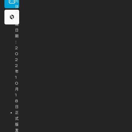
先
体
验
开
始
日
期
：
2
0
2
2
年
1
0
月
1
8
日
正
式
版
发