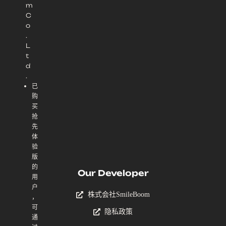
m
C
o
.
L
t
d
.
已
购
买
抢
先
体
验
版
的
Our Developer
用
户
株式会社SmileBoom
，
可
隐私政策
通