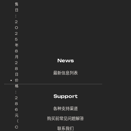
售
日
：
2
0
2
5
年
8
月
News
2
8
最新信息列表
日
价
格
：
Support
2
8
各种支持渠道
6
元
购买前常见问题解答
（
C
联系我们