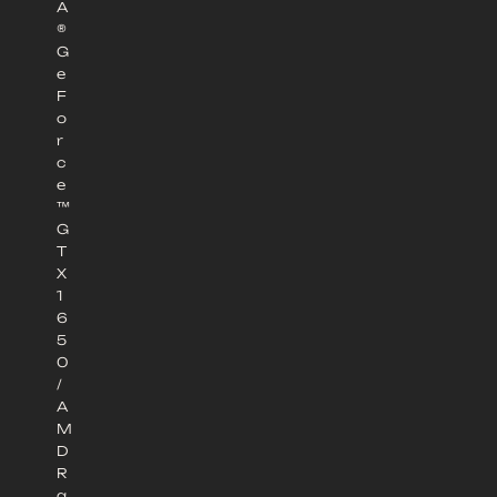
A
®
G
e
F
o
r
c
e
™
G
T
X
1
6
5
0
/
A
M
D
R
a