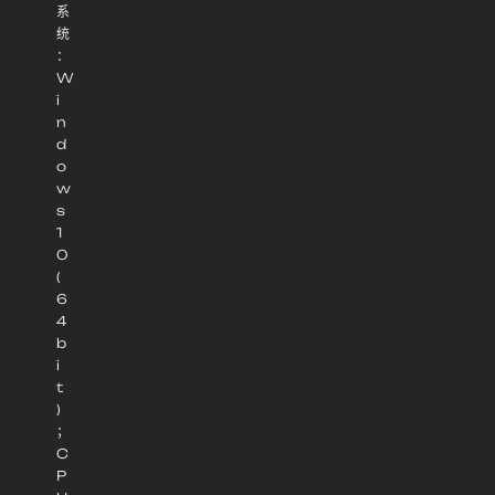
系
统
：
W
i
n
d
o
w
s
1
0
(
6
4
b
i
t
)
；
C
P