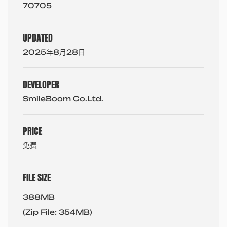
70705
UPDATED
2025年8月28日
DEVELOPER
SmileBoom Co.Ltd.
PRICE
免费
FILE SIZE
388MB
(Zip File: 354MB)