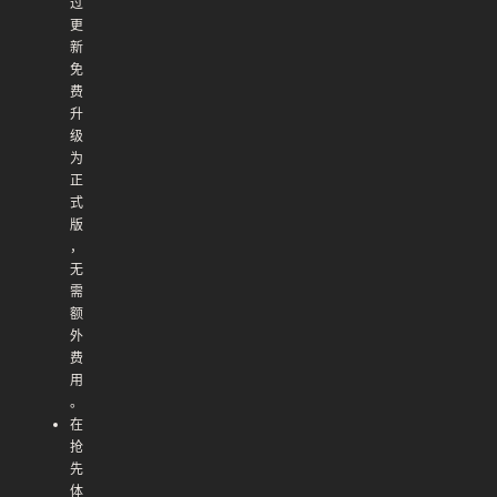
过
更
新
免
费
升
级
为
正
式
版
，
无
需
额
外
费
用
。
在
抢
先
体