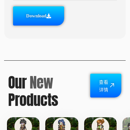
Download
Our
New
查看
详情
Products