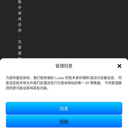
版
中
继
续
适
用
，
无
需
重
复
购
管理同意
买
。
为提供最佳体验，我们使用诸如 Cookie 的技术来存储和/或访问设备信息。 同
意这些技术将允许我们处理浏览行为或本网站的唯一 ID 等数据。 不同意或撤
回同意可能会影响某些功能。
同意
拒绝