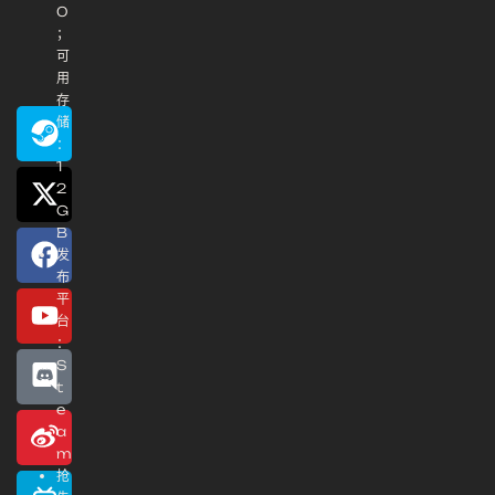
0
；
可
用
存
储
：
1
2
G
B
发
布
平
台
：
S
t
e
a
m
抢