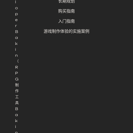
长期规划
l
o
购买指南
p
e
入门指南
r
游戏制作体验的实施案例
B
a
k
i
n
（
R
P
G
制
作
工
具
B
a
k
i
n