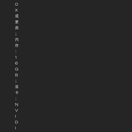
0
X
或
更
高
；
内
存
：
1
6
G
B
；
显
卡
：
N
V
I
D
I