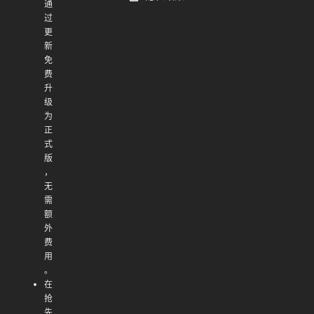
通
过
更
新
免
费
升
级
为
正
式
版
，
无
需
额
外
费
用
。
在
抢
先