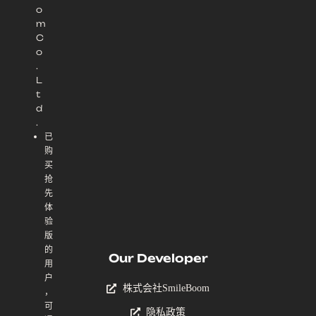
o
m
C
o
.
L
t
d
.
已
购
买
抢
先
体
验
版
的
Our Developer
用
户
株式会社SmileBoom
，
可
隐私政策