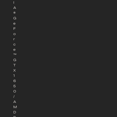
I
A
®
G
e
F
o
r
c
e
™
G
T
X
1
6
5
0
/
A
M
D