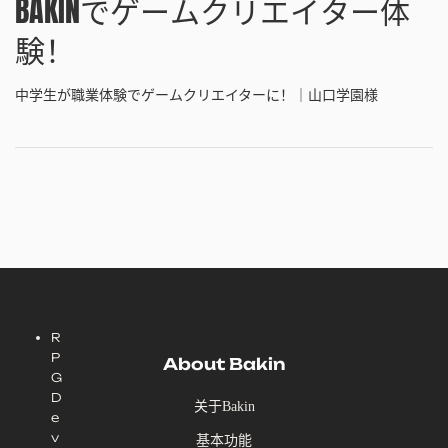
BAKINでゲームクリエイター体
験！
中学生が職業体験でゲームクリエイターに！｜山口学園様
R
P
About Bakin
G
D
关于Bakin
e
v
基本功能