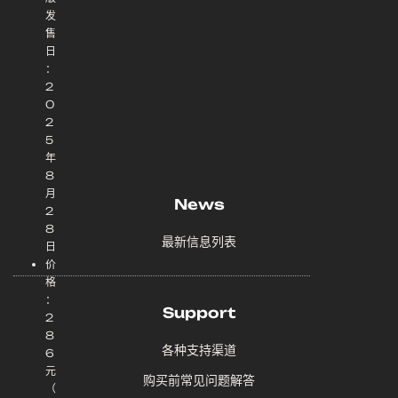
发
售
日
：
2
0
2
5
年
8
月
News
2
8
最新信息列表
日
价
格
：
Support
2
8
各种支持渠道
6
元
购买前常见问题解答
（