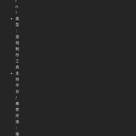
i
n
）
类
型
：
游
戏
制
作
工
具
支
持
平
台
/
推
荐
环
境
：
操