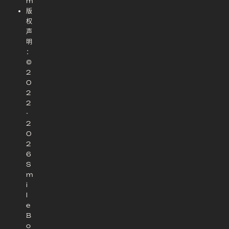
m
版
权
声
明
：
©
2
0
2
2
-
2
0
2
6
S
m
i
l
e
B
o