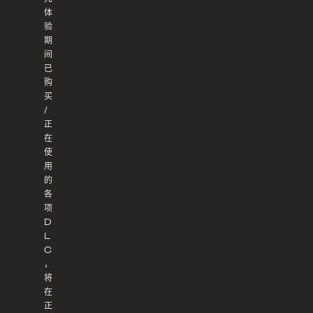
体
验
期
间
已
购
买
/
正
在
使
用
的
各
项
D
L
C
，
将
在
正