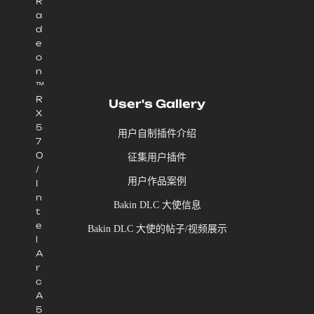
R
a
d
e
o
n
™
R
User's Gallery
X
5
用户自制插件介绍
7
0
征集用户插件
/
用户作品案例
I
n
Bakin DLC 大使信息
t
e
Bakin DLC 大使的帖子/视频展示
l
A
r
c
A
5