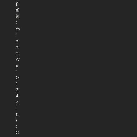
作
系
统
：
W
i
n
d
o
w
s
1
0
(
6
4
b
i
t
)
；
C