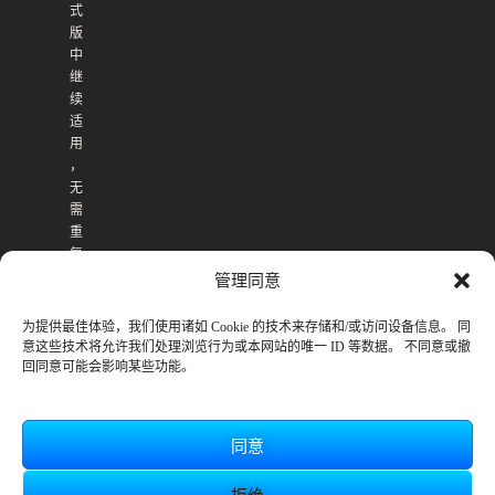
式
版
中
继
续
适
用
，
无
需
重
复
购
管理同意
买
。
为提供最佳体验，我们使用诸如 Cookie 的技术来存储和/或访问设备信息。 同
意这些技术将允许我们处理浏览行为或本网站的唯一 ID 等数据。 不同意或撤
回同意可能会影响某些功能。
同意
拒绝