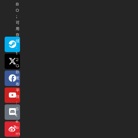
8
0
；
可
用
存
储
：
1
2
G
B
发
布
平
台
：
S
t
e
a
m