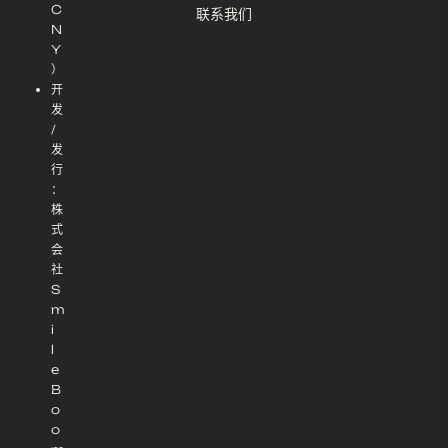
C
联系我们
N
Y
）
开
发
/
发
行
：
株
式
会
社
S
m
i
l
e
B
o
o