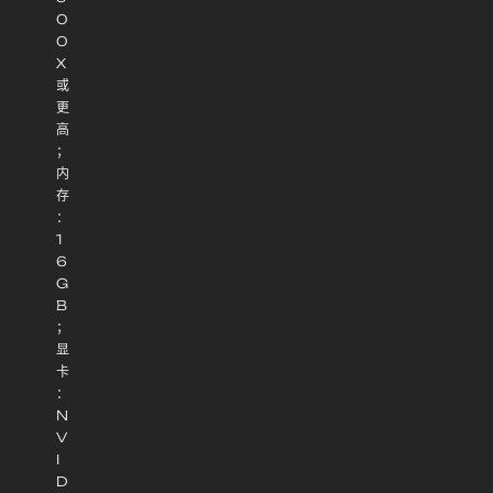
0
0
X
或
更
高
；
内
存
：
1
6
G
B
；
显
卡
：
N
V
I
D