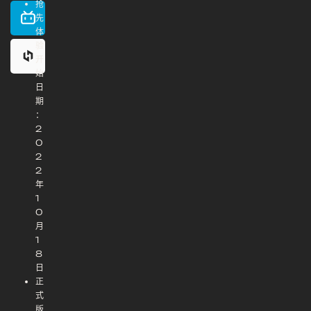
抢
先
体
验
开
始
日
期
：
2
0
2
2
年
1
0
月
1
8
日
正
式
版