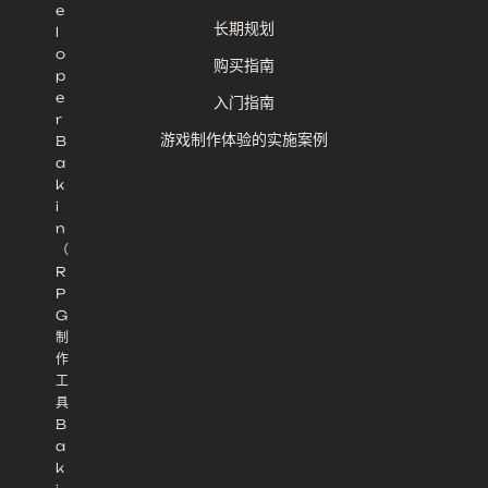
e
长期规划
l
o
购买指南
p
e
入门指南
r
游戏制作体验的实施案例
B
a
k
i
n
（
R
P
G
制
作
工
具
B
a
k