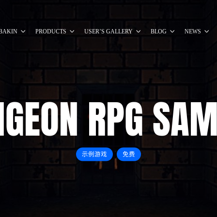
BAKIN
PRODUCTS
USER’S GALLERY
BLOG
NEWS
NGEON RPG SAM
示例游戏
免费