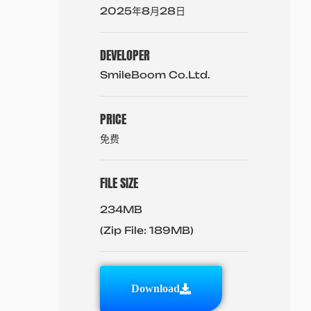
2025年8月28日
DEVELOPER
SmileBoom Co.Ltd.
PRICE
免费
FILE SIZE
234MB
(Zip File: 189MB)
Download