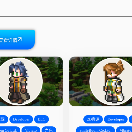
查看详情
资源
Developer
DLC
2D资源
Developer
m Co.Ltd.
Vibrato
角色
SmileBoom Co.Ltd.
Vibrato