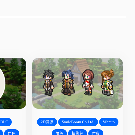
DLC
2D资源
SmileBoom Co.Ltd.
Vibrato
角色
角色
捆绑包
付费