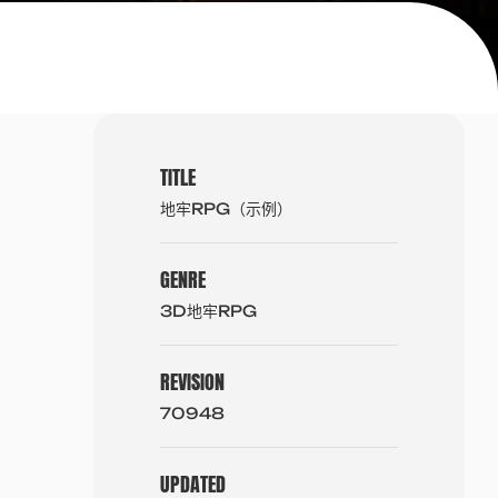
TITLE
地牢RPG（示例）
GENRE
3D地牢RPG
REVISION
70948
UPDATED