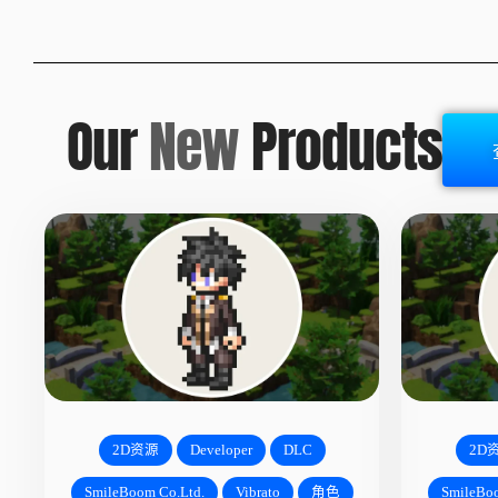
Our
New
Products
2D资源
Developer
DLC
2D
SmileBoom Co.Ltd.
Vibrato
角色
SmileBoo