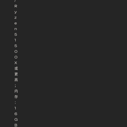
/
R
y
z
e
n
5
1
5
0
0
X
或
更
高
；
内
存
：
1
6
G
B