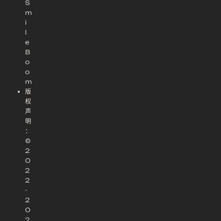
S
m
i
l
e
B
o
o
m
版
权
声
明
：
©
2
0
2
2
-
2
0
2