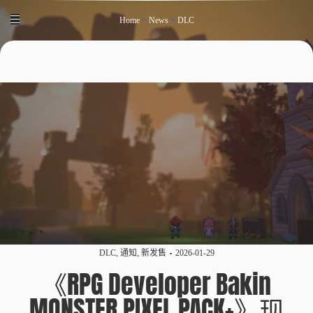
Home
>
News
>
DLC
DLC
,
通知
,
新发售
2026-01-29
《RPG Developer Bakin
MONSTER PIXEL PACK+》现