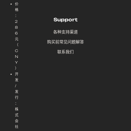
价
格
：
Support
2
8
各种支持渠道
6
元
购买前常见问题解答
（
C
联系我们
N
Y
）
开
发
/
发
行
：
株
式
会
社