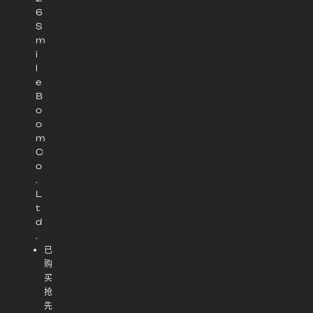
6
S
m
i
l
e
B
o
o
m
C
o
.
L
t
d
.
已
购
买
抢
先