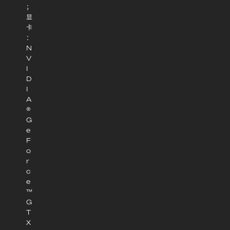
；
显
卡
：
N
V
I
D
I
A
®
G
e
F
o
r
c
e
™
G
T
X