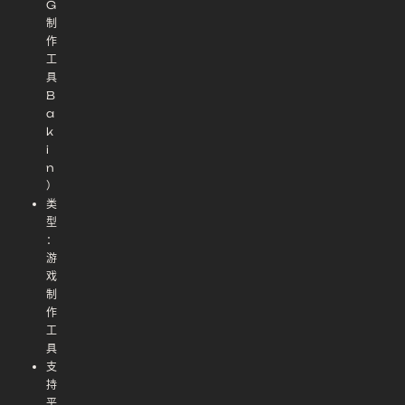
G
制
作
工
具
B
a
k
i
n
）
类
型
：
游
戏
制
作
工
具
支
持
平