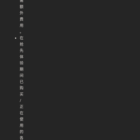
需
额
外
费
用
。
在
抢
先
体
验
期
间
已
购
买
/
正
在
使
用
的
各