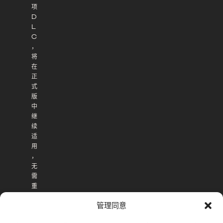
项
D
L
C
，
将
在
正
式
版
中
继
续
适
用
，
无
需
重
复
管理同意
购
买