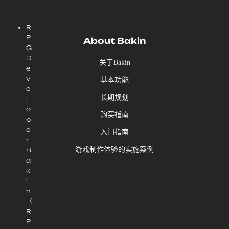
R
P
About Bakin
G
D
关于Bakin
e
v
基本功能
e
长期规划
l
o
购买指南
p
e
入门指南
r
游戏制作体验的实施案例
B
a
k
i
n
（
R
P