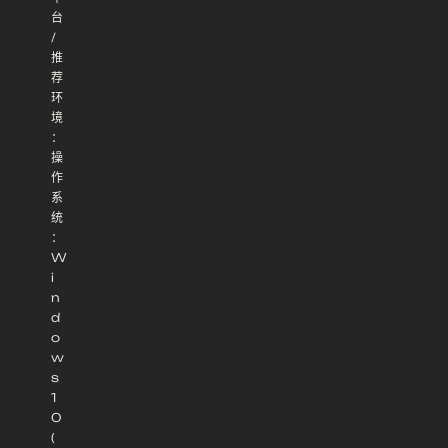
台
/
推
荐
环
境
：
操
作
系
统
：
W
i
n
d
o
w
s
1
0
(