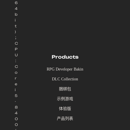
6
4
b
i
t
)
；
C
P
U
Products
：
C
RPG Developer Bakin
o
r
DLC Collection
e
捆绑包
i
5
示例游戏
-
8
体验版
4
产品列表
0
0