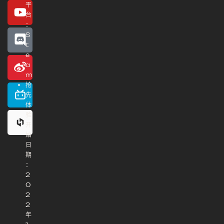
平
台
：
S
t
e
a
m
抢
先
体
验
开
始
日
期
：
2
0
2
2
年