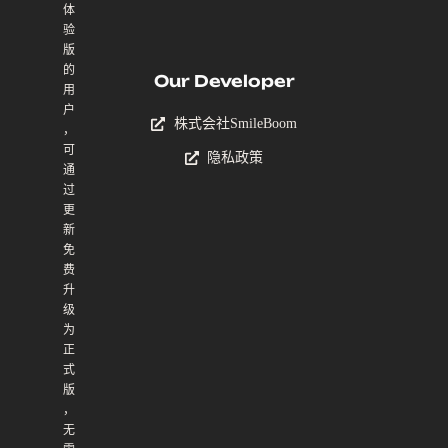
体
验
版
的
Our Developer
用
户
株式会社SmileBoom
，
可
隐私政策
通
过
更
新
免
费
升
级
为
正
式
版
，
无