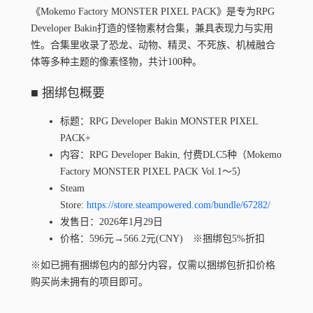
《Mokemo Factory MONSTER PIXEL PACK》是专为RPG
Developer Bakin打造的怪物素材合集，兼具表现力与实用
性。合集里收录了恐龙、动物、精灵、不死族、机械融合
体等多种主题的像素怪物，共计100种。
■ 捆绑包概要
标题
：RPG Developer Bakin MONSTER PIXEL
PACK+
内容：RPG Developer Bakin
,
付
费
DLC5种（Mokemo
Factory MONSTER PIXEL PACK Vol.1〜5）
Steam
Store:
https://store.steampowered.com/bundle/67282
/
发
售日：20
26
年1月
29
日
价格：
596
元→
566.2
元(CNY) ※捆
绑
包5%折扣
※如已
拥
有捆
绑
包内的部分内容，
仅
需以捆
绑
包折扣价格
购买
尚未
拥
有的
项
目即可。