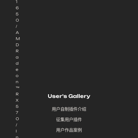
1
6
5
0
/
A
M
D
R
a
d
e
o
n
™
R
User's Gallery
X
5
用户自制插件介绍
7
0
征集用户插件
/
用户作品案例
I
n