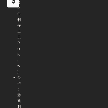
R
P
G
制
作
工
具
B
a
k
i
n
）
类
型
：
游
戏
制