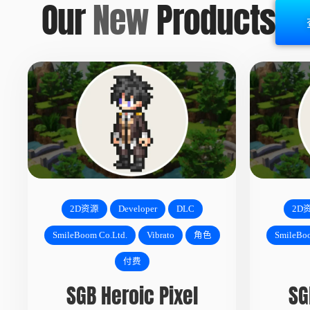
Our
New
Products
2D资源
Developer
DLC
2D
SmileBoom Co.Ltd.
Vibrato
角色
SmileBoo
付费
SGB Heroic Pixel
SG