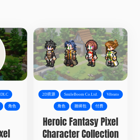
DLC
2D资源
SmileBoom Co.Ltd.
Vibrato
角色
角色
捆绑包
付费
Heroic Fantasy Pixel
xel
Character Collection