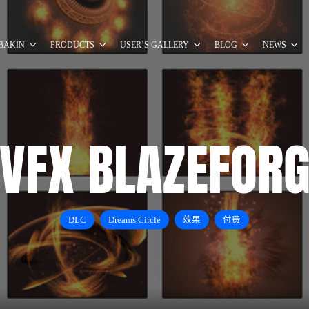
BAKIN
PRODUCTS
USER’S GALLERY
BLOG
NEWS
VFX BLAZEFOR
DLC
Dreams Circle
效果
付费