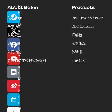
R
About Bakin
Products
P
关于Bakin
G
RPG Developer Bakin
D
基本功能
DLC Collection
e
长期规划
捆绑包
v
e
购买指南
示例游戏
l
入门指南
体验版
o
p
游戏制作体验的实施案例
产品列表
e
r
B
a
k
i
n
（