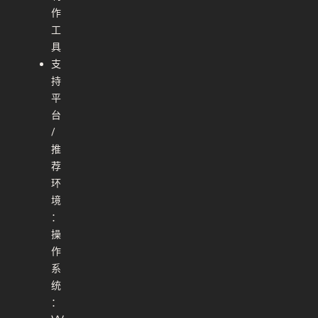
作
工
具
支
持
平
台
/
推
荐
环
境
：
操
作
系
统
：