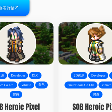
查看详情
资源
Developer
DLC
2D资源
Developer
m Co.Ltd.
Vibrato
角色
SmileBoom Co.Ltd.
Vibrato
付费
付费
B Heroic Pixel
SGB Heroic Pi