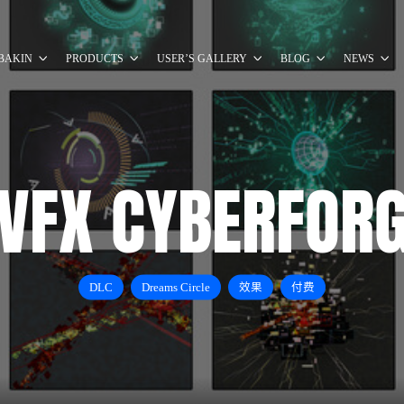
BAKIN
PRODUCTS
USER’S GALLERY
BLOG
NEWS
VFX CYBERFOR
DLC
Dreams Circle
效果
付费