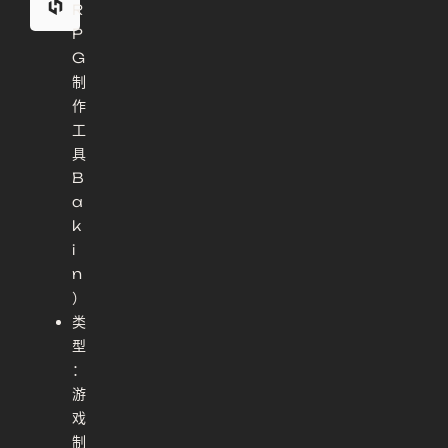
R
P
G
制
作
工
具
B
a
k
i
n
）
类
型
：
游
戏
制