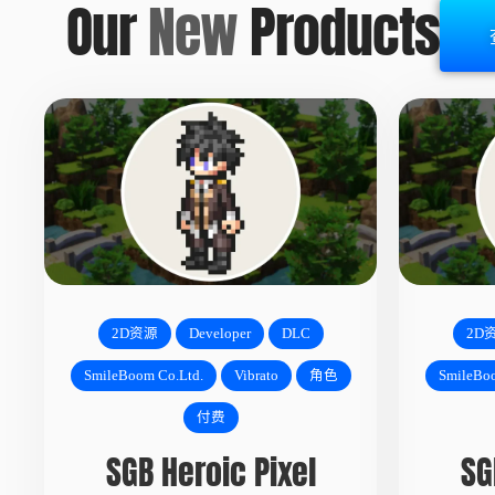
Our
New
Products
2D资源
Developer
DLC
2D
SmileBoom Co.Ltd.
Vibrato
角色
SmileBoo
付费
SGB Heroic Pixel
SG