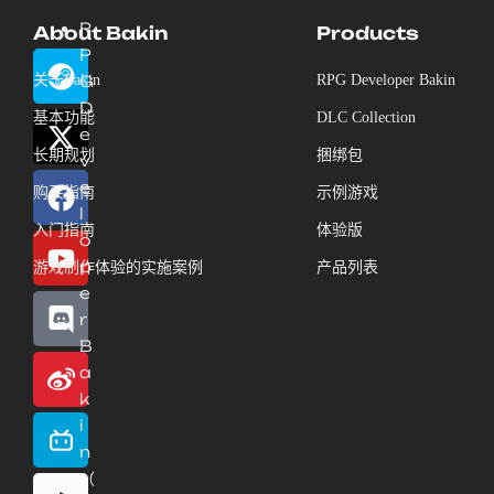
R
About Bakin
Products
P
关于Bakin
G
RPG Developer Bakin
D
基本功能
DLC Collection
e
长期规划
捆绑包
v
e
购买指南
示例游戏
l
入门指南
体验版
o
p
游戏制作体验的实施案例
产品列表
e
r
B
a
k
i
n
（