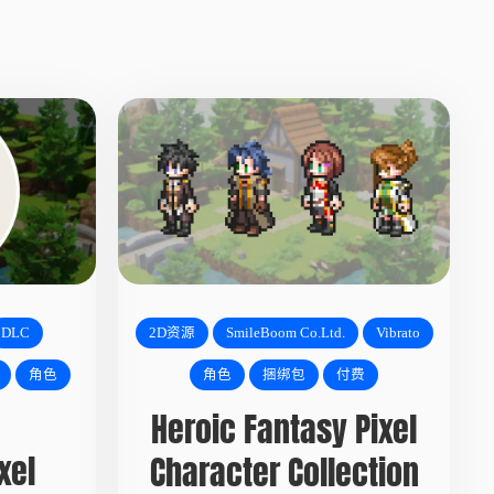
DLC
2D资源
SmileBoom Co.Ltd.
Vibrato
角色
角色
捆绑包
付费
Heroic Fantasy Pixel
xel
Character Collection