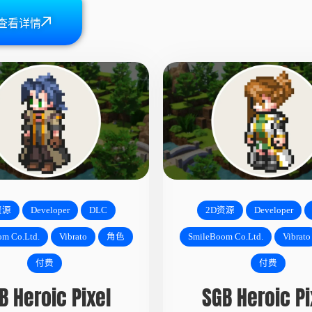
查看详情
资源
Developer
DLC
2D资源
Developer
m Co.Ltd.
Vibrato
角色
SmileBoom Co.Ltd.
Vibrato
付费
付费
B Heroic Pixel
SGB Heroic Pi