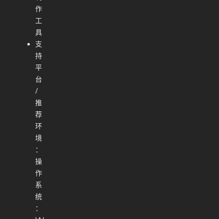
作
工
具
支
持
平
台
/
推
荐
环
境
：
操
作
系
统
：