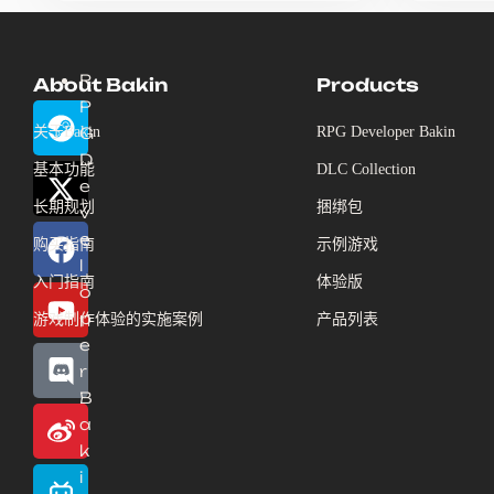
R
About Bakin
Products
P
关于Bakin
G
RPG Developer Bakin
D
基本功能
DLC Collection
e
长期规划
捆绑包
v
e
购买指南
示例游戏
l
入门指南
体验版
o
p
游戏制作体验的实施案例
产品列表
e
r
B
a
k
i