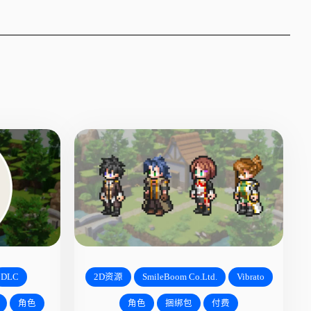
DLC
2D资源
SmileBoom Co.Ltd.
Vibrato
角色
角色
捆绑包
付费