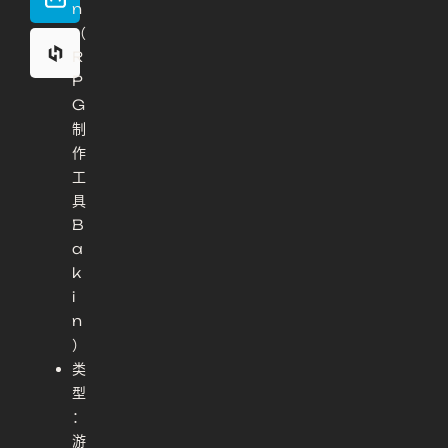
n
（
R
P
G
制
作
工
具
B
a
k
i
n
）
类
型
：
游