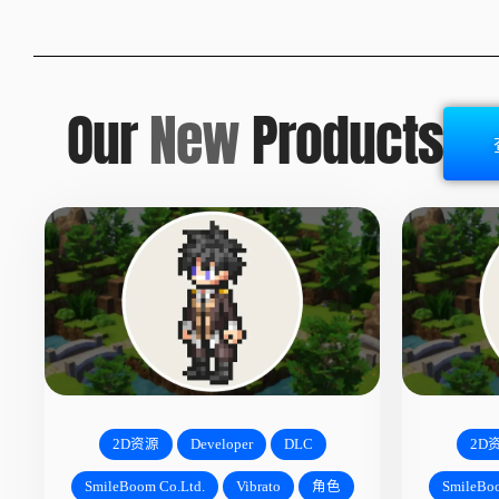
Our
New
Products
2D资源
Developer
DLC
2D
SmileBoom Co.Ltd.
Vibrato
角色
SmileBoo