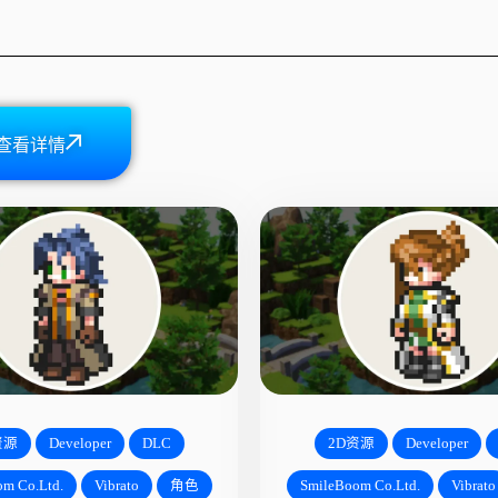
查看详情
资源
Developer
DLC
2D资源
Developer
m Co.Ltd.
Vibrato
角色
SmileBoom Co.Ltd.
Vibrato