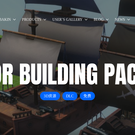
BAKIN
PRODUCTS
USER’S GALLERY
BLOG
NEWS
R BUILDING PAC
3D资源
DLC
免费