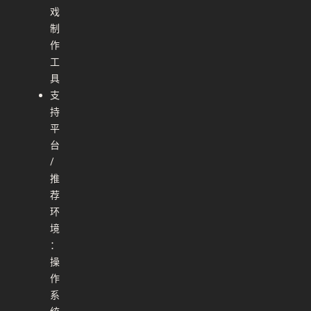
戏
制
作
工
具
支
持
平
台
/
推
荐
环
境
：
操
作
系