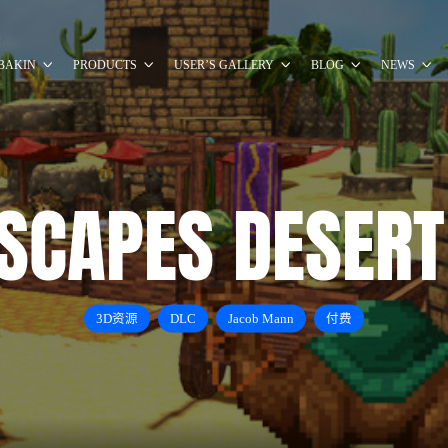
BAKIN
PRODUCTS
USER’S GALLERY
BLOG
NEWS
LSCAPES DESERT
3D资源
DLC
Jacob Mann
付费