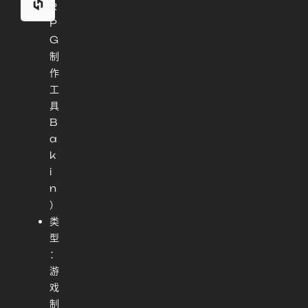
R
P
G
制
作
工
具
B
a
k
i
n
）
类
型
：
游
戏
制