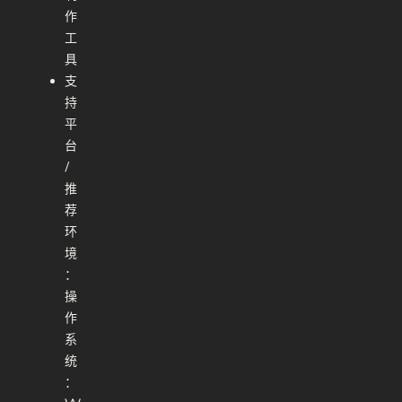
作
工
具
支
持
平
台
/
推
荐
环
境
：
操
作
系
统
：