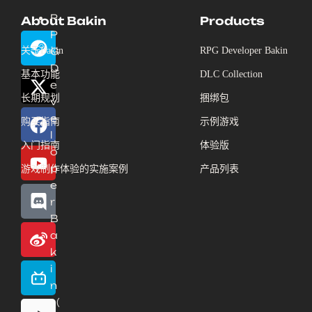
R
About Bakin
Products
P
关于Bakin
G
RPG Developer Bakin
D
基本功能
DLC Collection
e
长期规划
捆绑包
v
e
购买指南
示例游戏
l
入门指南
体验版
o
p
游戏制作体验的实施案例
产品列表
e
r
B
a
k
i
n
（