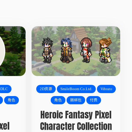
DLC
2D资源
SmileBoom Co.Ltd.
Vibrato
角色
角色
捆绑包
付费
Heroic Fantasy Pixel
xel
Character Collection