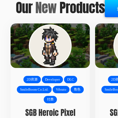
Our
New
Products
2D资源
Developer
DLC
2D
SmileBoom Co.Ltd.
Vibrato
角色
SmileBoo
付费
SGB Heroic Pixel
SG