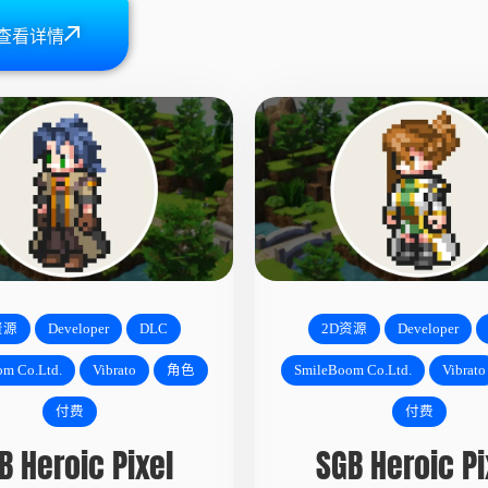
查看详情
资源
Developer
DLC
2D资源
Developer
m Co.Ltd.
Vibrato
角色
SmileBoom Co.Ltd.
Vibrato
付费
付费
B Heroic Pixel
SGB Heroic Pi