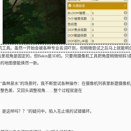
机工具。虽然一开始会被各种专业名词吓到，但稍微尝试之后马上就能明
具里视角是固定的，但Bakin是3D的。只要用摄像机工具把角度稍微倾斜
样的地图便能焕然一新。
“森林泉水”的场景时，我不断尝试各种操作：在摄像机列表里新建摄像
调整色差、又回头调整视角……整个过程就是在
？是这样吗？？”的疑问中，陷入无止境的试错循环。