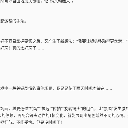
然可以自由增加关键帧，让“镜头动起来”。
电影运镜的手法。
好不容易掌握要领之后，又产生了新想法：“我要让镜头移动得更丝滑！
，好玩！真的太好玩了……
游戏中一段关键剧情的事件场景，我足足花了两天时间才做完……
场面，越要通过“特写”“拉远”“俯拍”“旋转镜头”的组合，让“氛围”发生
5秒的停顿，再配合镜头动作的1帧变化，就能展现出角色截然不同的心情
要抠细节。不能妥协。但是没时间了！