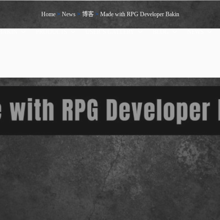
Home
>
News
>
博客
>
Made with RPG Developer Bakin
BAKIN
PRODUCTS
USER’S GALLERY
BLOG
NEWS