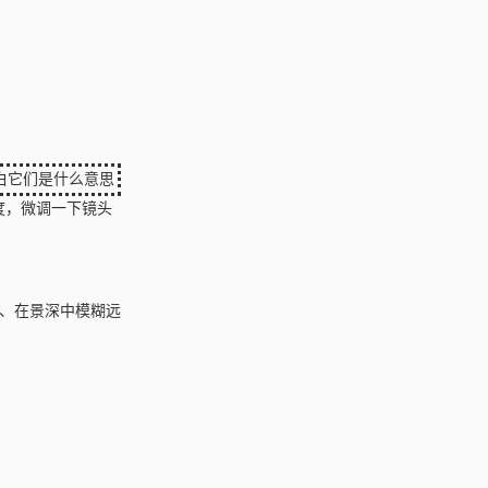
白它们是什么意思
3度，微调一下镜头
机、在景深中模糊远