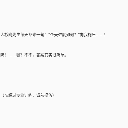
人杉肉先生每天都来一句：“今天进度如何？”向我施压……！
答院！……嗯？不不，答案其实很简单。
。（※经过专业训练，请勿模仿）