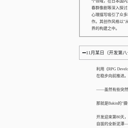
个领域，在日本国内
春群像剧等深入探讨
心理描写吸引了众多
作。其创作风格以“
界的构建之中。
11月某日（开发第
利用《RPG Dev
在稳步向前推进
——虽然有些突
那就是Bakin的
开发迎来第80天
自拔的全新泥潭