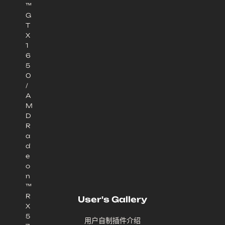
™
G
T
X
1
6
5
0
/
A
M
D
R
a
d
e
o
n
™
R
User's Gallery
X
5
用户自制插件介绍