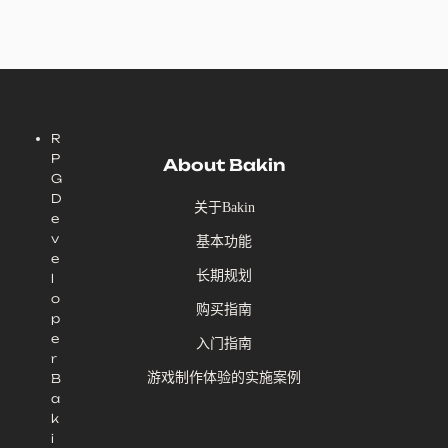
R
P
About Bakin
G
D
关于Bakin
e
v
基本功能
e
长期规划
l
o
购买指南
p
e
入门指南
r
游戏制作体验的实施案例
B
a
k
i