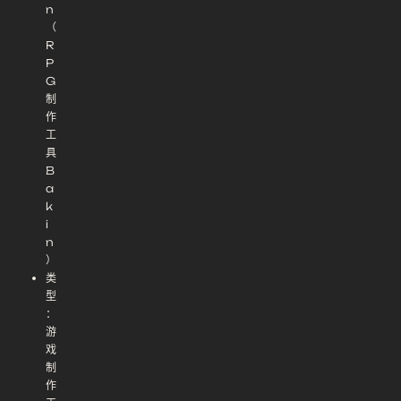
n
（
R
P
G
制
作
工
具
B
a
k
i
n
）
类
型
：
游
戏
制
作