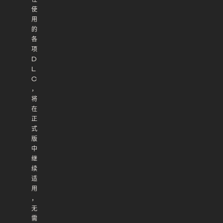
使
用
的
各
项
D
L
C
，
将
在
正
式
版
中
继
续
适
用
，
无
需