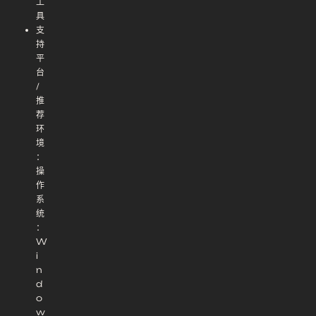
工
具
支
持
平
台
/
推
荐
环
境
：
操
作
系
统
：
W
i
n
d
o
w