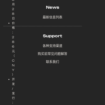
月
News
2
8
最新信息列表
日
价
格
：
Support
2
8
各种支持渠道
6
元
购买前常见问题解答
（
C
联系我们
N
Y
）
开
发
/
发
行
：