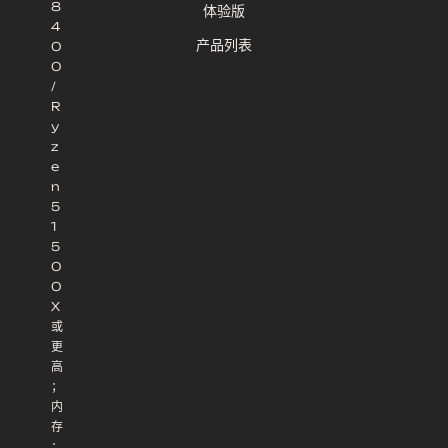
8
体验版
4
产品列表
0
0
/
R
y
z
e
n
5
1
5
0
0
X
或
更
高
；
内
存
：