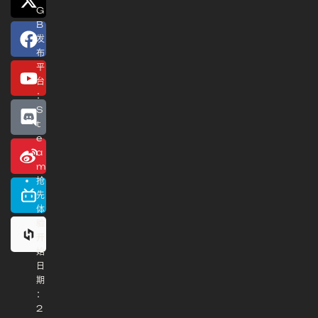
G
B
发
布
平
台
：
S
t
e
a
m
抢
先
体
验
开
始
日
期
：
2