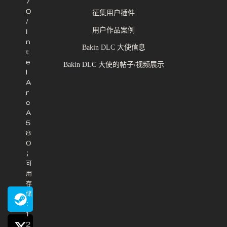
7
0
征集用户插件
/
用户作品案例
I
n
Bakin DLC 大使信息
t
e
Bakin DLC 大使的帖子/视频展示
l
A
r
c
A
5
8
0
；
可
用
存
储
：
1
2