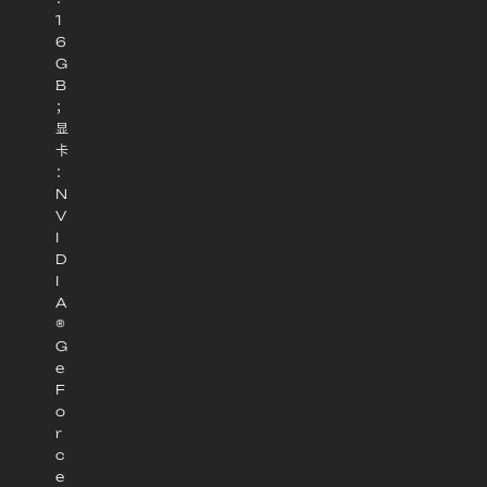
1
6
G
B
；
显
卡
：
N
V
I
D
I
A
®
G
e
F
o
r
c
e