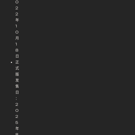
0
2
2
年
1
0
月
1
8
日
正
式
版
发
售
日
：
2
0
2
5
年
8