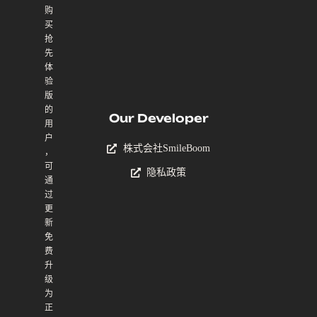
购
买
抢
先
体
验
版
的
Our Developer
用
户
株式会社SmileBoom
，
可
隐私政策
通
过
更
新
免
费
升
级
为
正