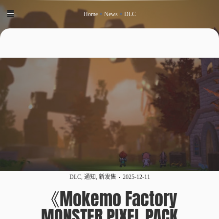
Home
>
News
>
DLC
DLC
,
通知
,
新发售
2025-12-11
《Mokemo Factory
MONSTER PIXEL PACK