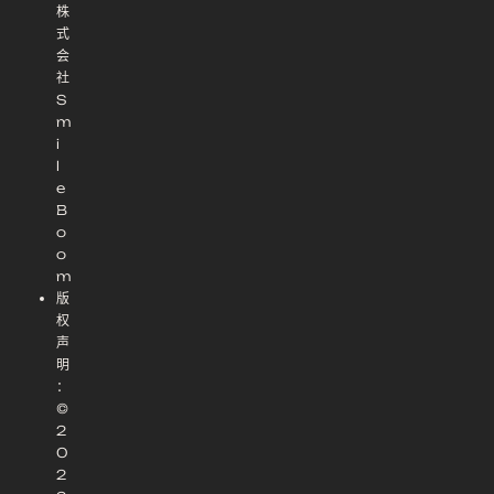
株
式
会
社
S
m
i
l
e
B
o
o
m
版
权
声
明
：
©
2
0
2