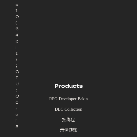
s
1
0
(
6
4
b
i
t
)
；
C
P
U
Products
：
C
RPG Developer Bakin
o
r
DLC Collection
e
捆绑包
i
5
示例游戏
-