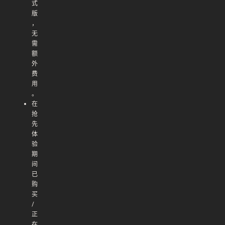
式
版
，
无
需
额
外
费
用
。
在
抢
先
体
验
期
间
已
购
买
/
正
在