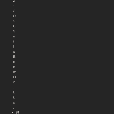
2
-
2
0
2
6
S
m
i
l
e
B
o
o
m
C
o
.
L
t
d
.
已