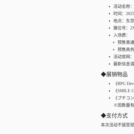
活动名称：東
时间：2025
地点：东京
展位号：2X
入场费：
预售普通
预售商务
活动官网
最新信息
◆展销物品
《RPG De
《SMILE
《プチコン4
※因数量
◆支付方式
本次活动不接受