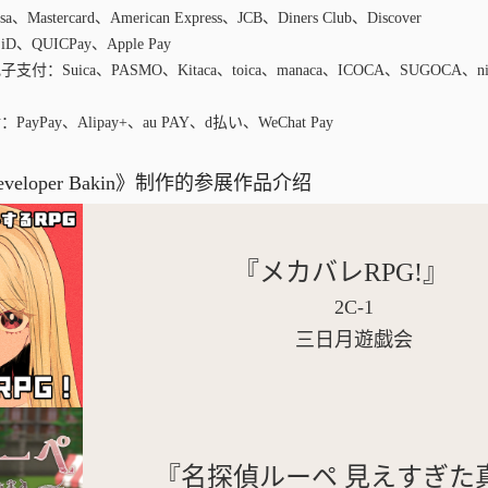
Mastercard、American Express、JCB、Diners Club、Discover
、QUICPay、Apple Pay
支付：Suica、PASMO、Kitaca、toica、manaca、ICOCA、SUGOCA、
ayPay、Alipay+、au PAY、d払い、WeChat Pay
eveloper Bakin》制作的参展作品介绍
『メカバレRPG!』
2C-1
三日月遊戯会
『名探偵ルーペ 見えすぎた