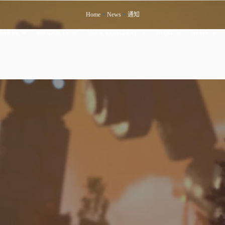
Home
>
News
>
通知
BAKIN
PRODUCTS
USER’S GALLERY
BLOG
NEWS