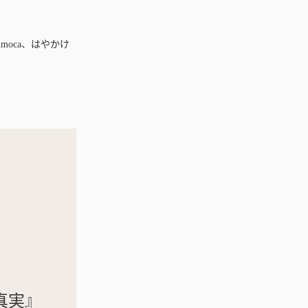
nimoca、はやかけ
真実』