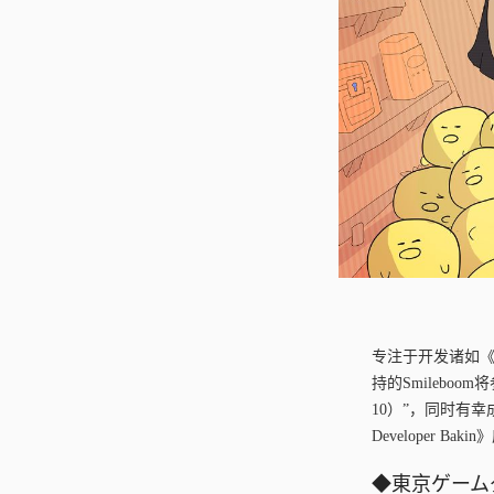
专注于开发诸如《R
持的Smileboom
10）”，同时有
Developer 
◆東京ゲーム