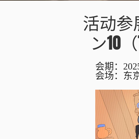
活动参
ン10（T
会期：2025
会场：东