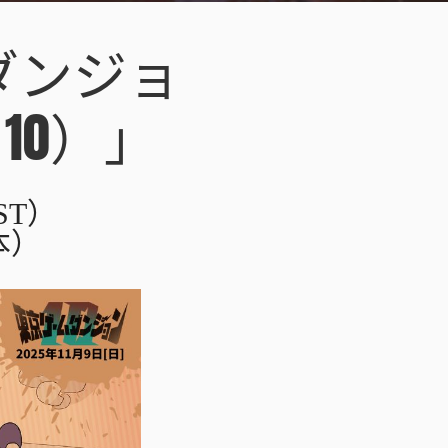
ダンジョ
N 10）」
ST）
本）