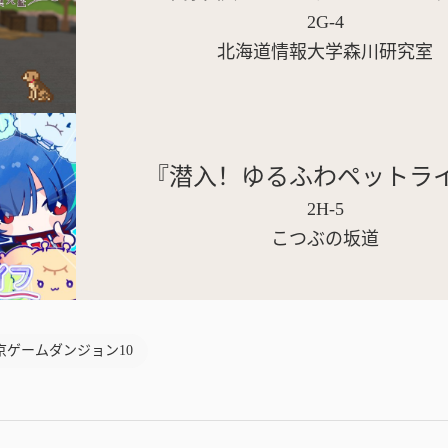
2G-4
北海道情報大学森川研究室
『潜入！ゆるふわペットラ
2H-5
こつぶの坂道
京ゲームダンジョン10