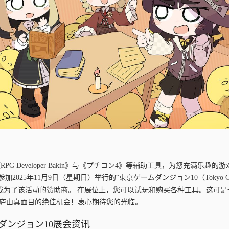
PG Developer Bakin》与《プチコン4》等辅助工具，为您充满乐趣
将参加2025年11月9日（星期日）举行的“東京ゲームダンジョン10（Tokyo Gam
幸成为了该活动的赞助商。 在展位上，您可以试玩和购买各种工具。这可是
Bakin》庐山真面目的绝佳机会！衷心期待您的光临。
ダンジョン10展会资讯