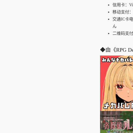
信用卡：Visa、
移动支付：iD
交通IC卡电子
ん
二维码支付：P
◆由《RPG D