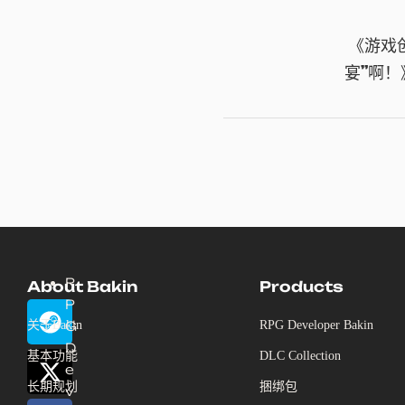
《游戏
宴”啊！
R
About Bakin
Products
P
关于Bakin
G
RPG Developer Bakin
D
基本功能
DLC Collection
e
长期规划
捆绑包
v