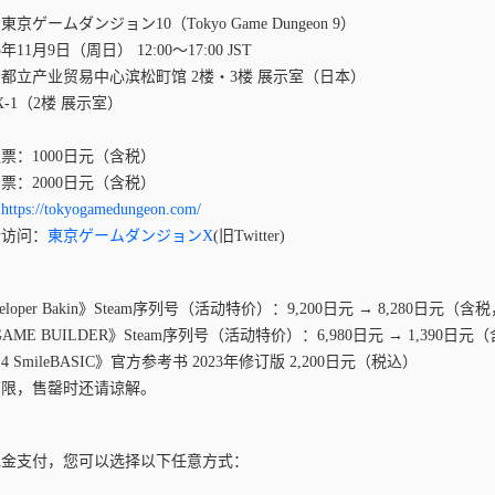
京ゲームダンジョン10（Tokyo Game Dungeon 9）
年11月9日（周日） 12:00～17:00 JST
都立产业贸易中心滨松町馆 2楼・3楼 展示室（日本）
-1（2楼 展示室）
票：1000日元（含税）
票：2000日元（含税）
：
https://tokyogamedungeon.com/
请访问：
東京ゲームダンジョンX
(旧Twitter)
veloper Bakin》Steam序列号（活动特价）：9,200日元 → 8,280日元（含
 GAME BUILDER》Steam序列号（活动特价）：6,980日元 → 1,390日元
 SmileBASIC》官方参考书 2023年修订版 2,200日元（税込）
有限，售罄时还请谅解。
现金支付，您可以选择以下任意方式：