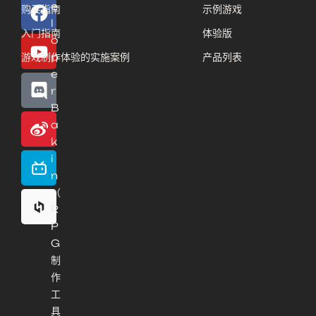
e
购买指南
示例游戏
l
入门指南
体验版
o
p
游戏制作体验的实施案例
产品列表
e
r
B
a
k
i
n
（
R
P
G
制
作
工
具