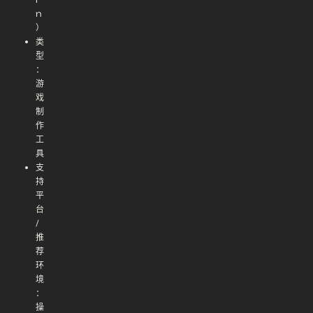
n
）
类
型
：
游
戏
制
作
工
具
支
持
平
台
/
推
荐
环
境
：
操