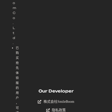
o
m
C
o
.
L
t
d
.
已
购
买
抢
先
体
验
版
的
Our Developer
用
户
株式会社SmileBoom
，
可
隐私政策