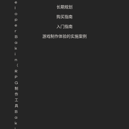
e
长期规划
l
o
购买指南
p
e
入门指南
r
游戏制作体验的实施案例
B
a
k
i
n
（
R
P
G
制
作
工
具
B
a
k
i