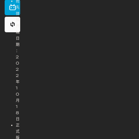
抢
先
体
验
开
始
日
期
：
2
0
2
2
年
1
0
月
1
8
日
正
式
版