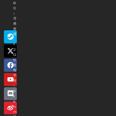
8
0
；
可
用
存
储
：
1
2
G
B
发
布
平
台
：
S
t
e
a
m