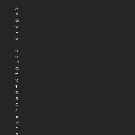
I
A
®
G
e
F
o
r
c
e
™
G
T
X
1
6
5
0
/
A
M
D
R