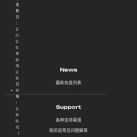
发
售
日
：
2
0
2
5
年
8
月
News
2
8
最新信息列表
日
价
格
：
Support
2
8
各种支持渠道
6
元
购买前常见问题解答
（