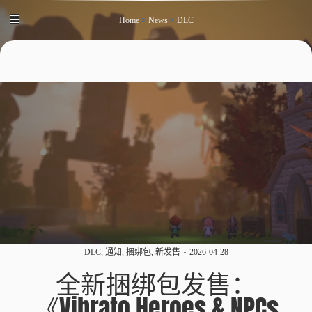
Home
>
News
>
DLC
DLC
,
通知
,
捆绑包
,
新发售
2026-04-28
全新捆绑包发售：
《Vibrato Heroes & NPCs