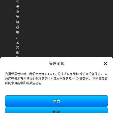
式
版
中
继
续
适
用
，
无
需
重
复
购
管理同意
买
。
为提供最佳体验，我们使用诸如 Cookie 的技术来存储和/或访问设备信息。 同
意这些技术将允许我们处理浏览行为或本网站的唯一 ID 等数据。 不同意或撤
回同意可能会影响某些功能。
同意
拒绝