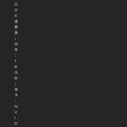
0
0
X
或
更
高
；
内
存
：
1
6
G
B
；
显
卡
：
N
V
I
D