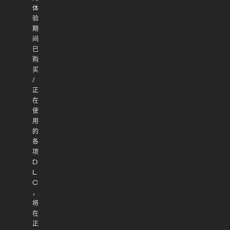
体
验
期
间
已
购
买
/
正
在
使
用
的
各
项
D
L
C
，
将
在
正