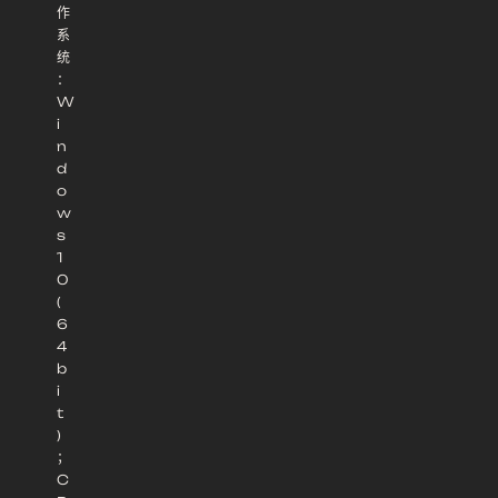
作
系
统
：
W
i
n
d
o
w
s
1
0
(
6
4
b
i
t
)
；
C