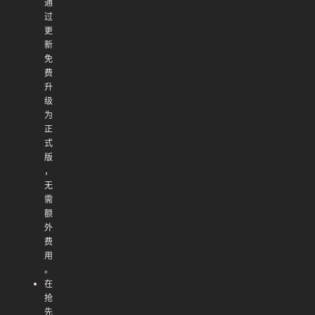
通
过
更
新
免
费
升
级
为
正
式
版
，
无
需
额
外
费
用
。
在
抢
先