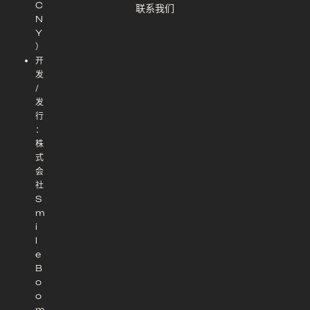
C
联系我们
N
Y
）
开
发
/
发
行
：
株
式
会
社
S
m
i
l
e
B
o
o
m