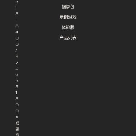
e
捆绑包
i
5
示例游戏
-
8
体验版
4
产品列表
0
0
/
R
y
z
e
n
5
1
5
0
0
X
或
更
高