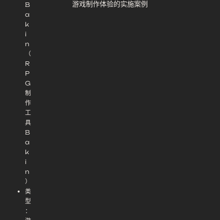
游戏制作体验的实施案例
B
a
k
i
n
（
R
P
G
制
作
工
具
B
a
k
i
n
）
类
型
：