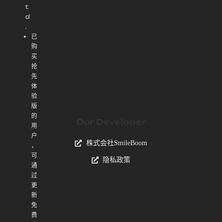
t
d
.
已
购
买
抢
先
体
验
版
的
Our Developer
用
户
株式会社SmileBoom
，
可
隐私政策
通
过
更
新
免
费