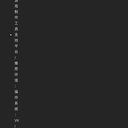
游
戏
制
作
工
具
支
持
平
台
/
推
荐
环
境
：
操
作
系
统
：
W
i