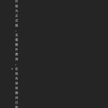
升
级
为
正
式
版
，
无
需
额
外
费
用
。
在
抢
先
体
验
期
间
已
购