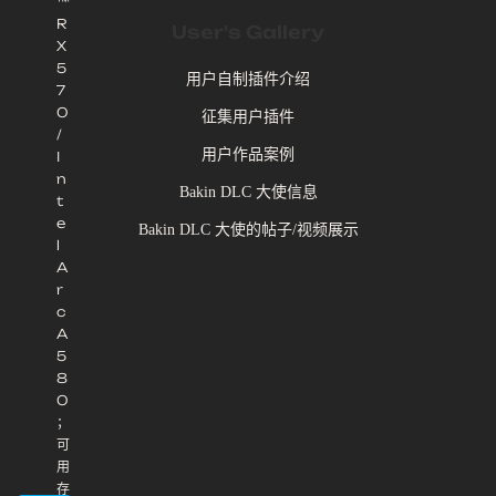
™
R
User's Gallery
X
5
用户自制插件介绍
7
0
征集用户插件
/
用户作品案例
I
n
Bakin DLC 大使信息
t
e
Bakin DLC 大使的帖子/视频展示
l
A
r
c
A
5
8
0
；
可
用
存