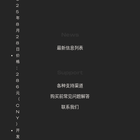
2
5
年
8
月
News
2
8
最新信息列表
日
价
格
：
Support
2
8
各种支持渠道
6
元
购买前常见问题解答
（
C
联系我们
N
Y
）
开
发