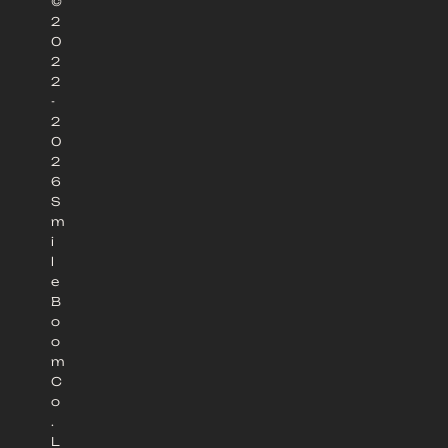
©
2
0
2
2
-
2
0
2
6
S
m
i
l
e
B
o
o
m
C
o
.
L