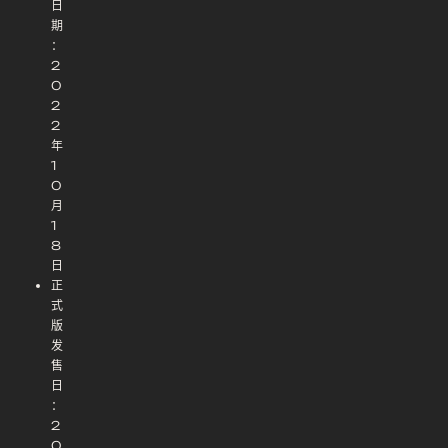
日
期
：
2
0
2
2
年
1
0
月
1
8
日
正
式
版
发
售
日
：
2
0