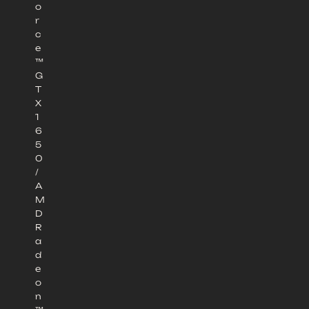
o
r
c
e
™
G
T
X
1
6
5
0
/
A
M
D
R
a
d
e
o
n