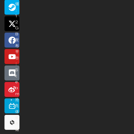
储
：
1
2
G
B
发
布
平
台
：
S
t
e
a
m
抢
先
体
验
开
始