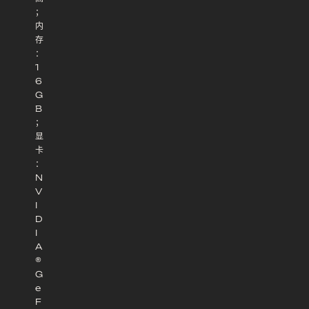
；
内
存
：
1
6
G
B
；
显
卡
：
N
V
I
D
I
A
®
G
e
F