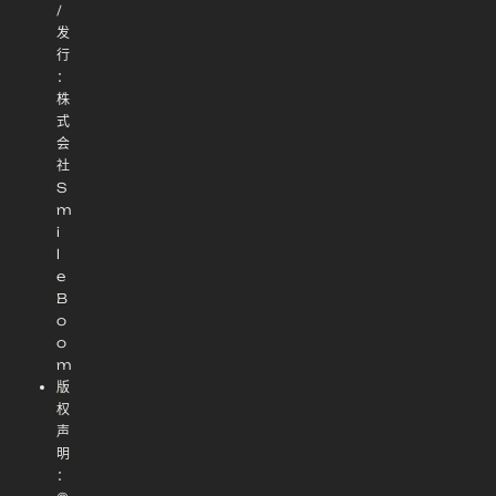
/
发
行
：
株
式
会
社
S
m
i
l
e
B
o
o
m
版
权
声
明
：