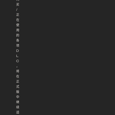
买
/
正
在
使
用
的
各
项
D
L
C
，
将
在
正
式
版
中
继
续
适