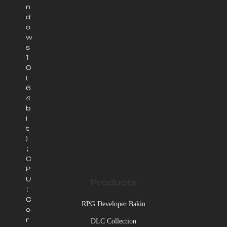
n
d
o
w
s
1
0
(
6
4
b
i
t
)
；
C
P
U
Products
：
C
RPG Developer Bakin
o
r
DLC Collection