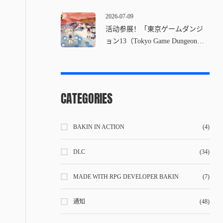
2026-07-09
活动参展！「東京ゲームダンジ
ョン13（Tokyo Game Dungeon
13）」
CATEGORIES
BAKIN IN ACTION
(4)
DLC
(34)
MADE WITH RPG DEVELOPER BAKIN
(7)
通知
(48)