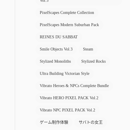
Vol.5
PixelScapes Complete Collection
PixelScapes Modern Suburban Pack
REINES DU SABBAT
Smile Objects Vol.3
Steam
Stylized Monoliths
Stylized Rocks
Ultra Building Victorian Style
Vibrato Heroes & NPCs Complete Bundle
Vibrato HERO PIXEL PACK Vol.2
Vibrato NPC PIXEL PACK Vol.2
ゲーム制作体験
サバトの女王