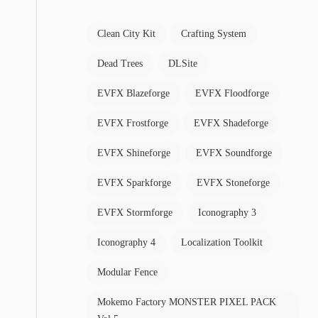
Clean City Kit
Crafting System
Dead Trees
DLSite
EVFX Blazeforge
EVFX Floodforge
EVFX Frostforge
EVFX Shadeforge
EVFX Shineforge
EVFX Soundforge
EVFX Sparkforge
EVFX Stoneforge
EVFX Stormforge
Iconography 3
Iconography 4
Localization Toolkit
Modular Fence
Mokemo Factory MONSTER PIXEL PACK