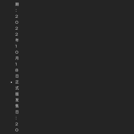
期
：
2
0
2
2
年
1
0
月
1
8
日
正
式
版
发
售
日
：
2
0