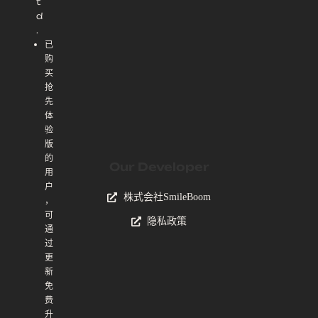
t
d
.
已
购
买
抢
先
体
验
版
的
Our Developer
用
户
株式会社SmileBoom
，
可
隐私政策
通
过
更
新
免
费
升