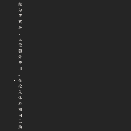
级
为
正
式
版
，
无
需
额
外
费
用
。
在
抢
先
体
验
期
间
已
购