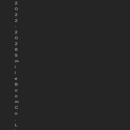
2
0
2
2
-
2
0
2
6
S
m
i
l
e
B
o
o
m
C
o
.
L