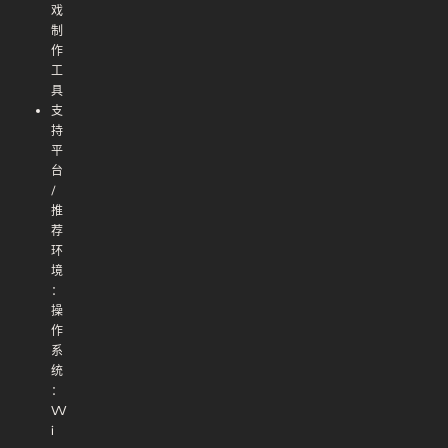
戏
制
作
工
具
支
持
平
台
/
推
荐
环
境
：
操
作
系
统
：
W
i