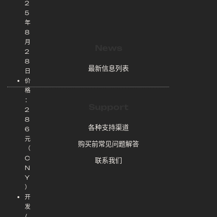
2
5
年
8
月
News
2
8
最新信息列表
日
价
格
：
Support
2
8
各种支持渠道
6
元
购买前常见问题解答
（
C
联系我们
N
Y
）
开
发
/