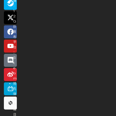
储
：
1
2
G
B
发
布
平
台
：
S
t
e
a
m
抢
先
体
验
开
始
日