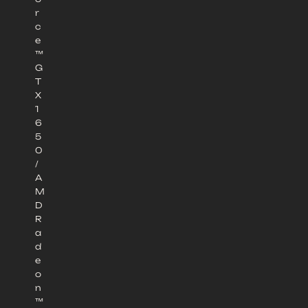
r
c
e
™
G
T
X
1
6
5
0
/
A
M
D
R
a
d
e
o
n
™