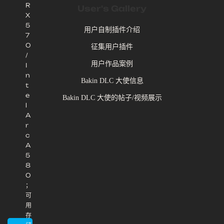
R
User's Gallery
X
5
用户自制插件介绍
7
0
征集用户插件
/
用户作品案例
I
n
Bakin DLC 大使信息
t
e
Bakin DLC 大使的帖子/视频展示
l
A
r
c
A
5
8
0
；
可
用
存