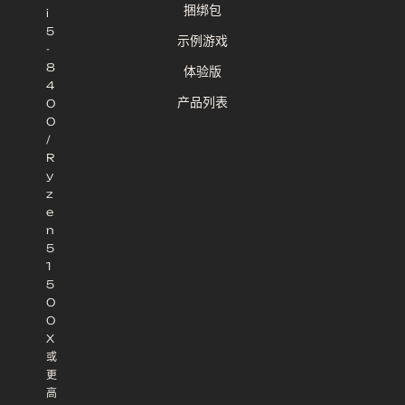
捆绑包
i
5
示例游戏
-
8
体验版
4
产品列表
0
0
/
R
y
z
e
n
5
1
5
0
0
X
或
更
高