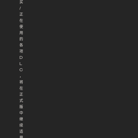
买
/
正
在
使
用
的
各
项
D
L
C
，
将
在
正
式
版
中
继
续
适
用