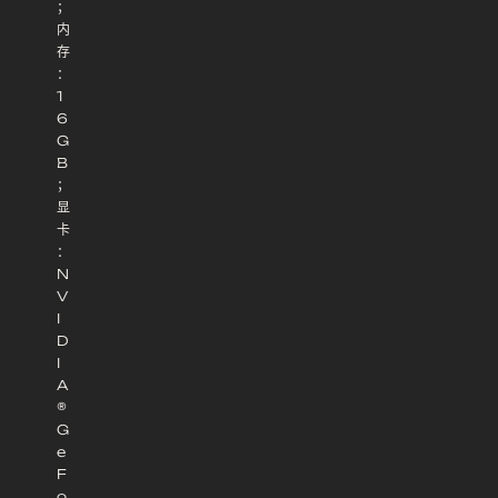
；
内
存
：
1
6
G
B
；
显
卡
：
N
V
I
D
I
A
®
G
e
F
o