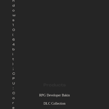
n
d
o
w
s
1
0
(
6
4
b
i
t
)
；
C
P
U
Products
：
C
RPG Developer Bakin
o
r
DLC Collection
e