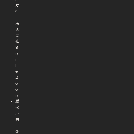
发
行
：
株
式
会
社
S
m
i
l
e
B
o
o
m
版
权
声
明
：
©