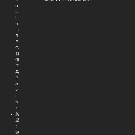
a
k
i
n
（
R
P
G
制
作
工
具
B
a
k
i
n
）
类
型
：
游