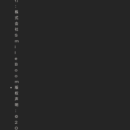
行
：
株
式
会
社
S
m
i
l
e
B
o
o
m
版
权
声
明
：
©
2
0