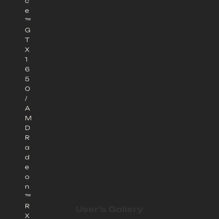
c
e
™
G
T
X
1
6
5
0
/
A
M
D
R
a
d
e
o
n
™
R
User's Gallery
X