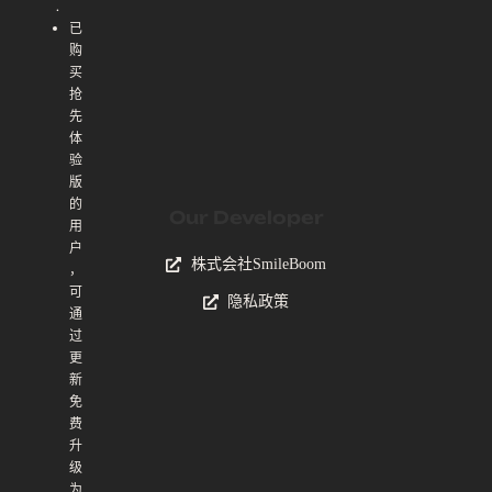
.
已
购
买
抢
先
体
验
版
的
Our Developer
用
户
株式会社SmileBoom
，
可
隐私政策
通
过
更
新
免
费
升
级
为