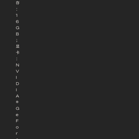
存
：
1
6
G
B
；
显
卡
：
N
V
I
D
I
A
®
G
e
F
o
r