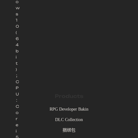
o
w
s
1
0
(
6
4
b
i
t
)
；
C
P
U
Products
：
C
RPG Developer Bakin
o
r
DLC Collection
e
捆绑包
i
5