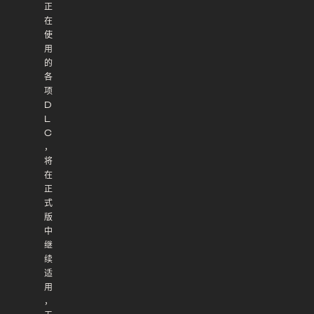
正
在
使
用
的
各
项
D
L
C
，
将
在
正
式
版
中
继
续
适
用
，