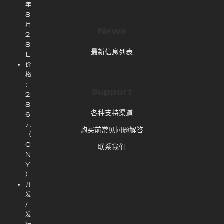
年
8
月
News
2
8
最新信息列表
日
价
格
：
Support
2
8
各种支持渠道
6
元
购买前常见问题解答
（
C
联系我们
N
Y
）
开
发
/
发