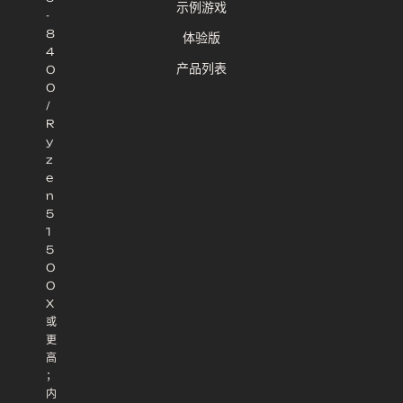
示例游戏
-
8
体验版
4
产品列表
0
0
/
R
y
z
e
n
5
1
5
0
0
X
或
更
高
；
内