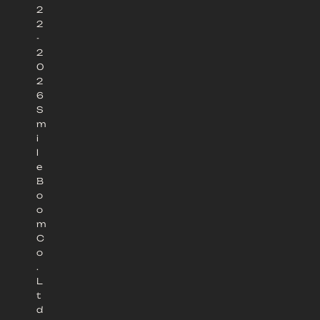
2
2
-
2
0
2
6
S
m
i
l
e
B
o
o
m
C
o
.
L
t
d