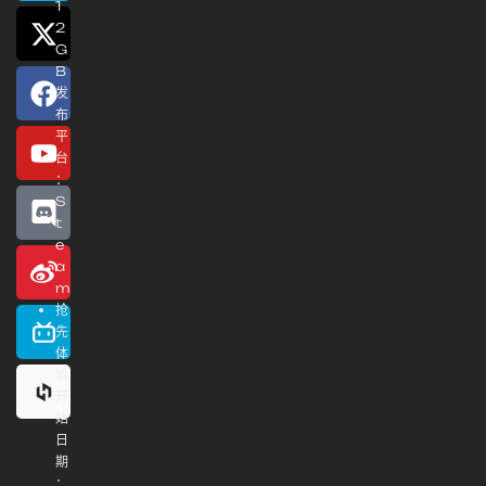
1
2
G
B
发
布
平
台
：
S
t
e
a
m
抢
先
体
验
开
始
日
期
：