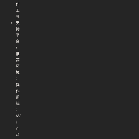
作
工
具
支
持
平
台
/
推
荐
环
境
：
操
作
系
统
：
W
i
n
d