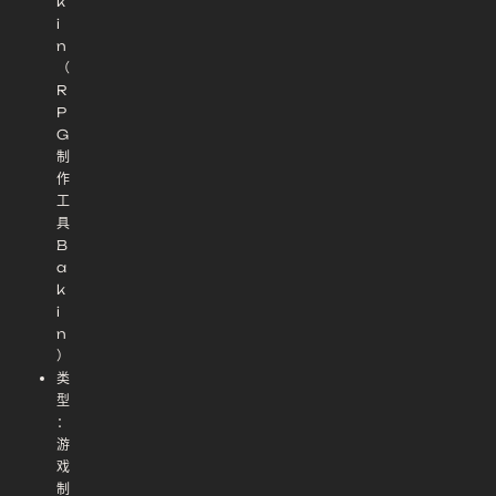
k
i
n
（
R
P
G
制
作
工
具
B
a
k
i
n
）
类
型
：
游
戏
制