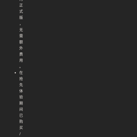
正
式
版
，
无
需
额
外
费
用
。
在
抢
先
体
验
期
间
已
购
买
/