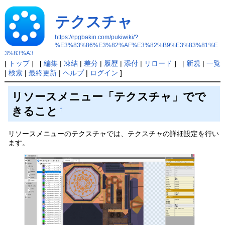
テクスチャ
https://rpgbakin.com/pukiwiki/?
%E3%83%86%E3%82%AF%E3%82%B9%E3%83%81%E
3%83%A3
[
トップ
] [
編集
|
凍結
|
差分
|
履歴
|
添付
|
リロード
] [
新規
|
一覧
|
検索
|
最終更新
|
ヘルプ
|
ログイン
]
リソースメニュー「テクスチャ」でで
きること
†
リソースメニューのテクスチャでは、テクスチャの詳細設定を行い
ます。