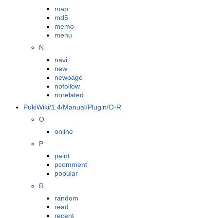
map
md5
memo
menu
N
navi
new
newpage
nofollow
norelated
PukiWiki/1.4/Manual/Plugin/O-R
O
online
P
paint
pcomment
popular
R
random
read
recent