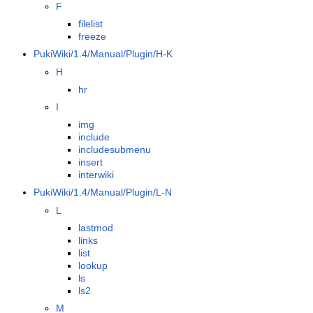
F
filelist
freeze
PukiWiki/1.4/Manual/Plugin/H-K
H
hr
I
img
include
includesubmenu
insert
interwiki
PukiWiki/1.4/Manual/Plugin/L-N
L
lastmod
links
list
lookup
ls
ls2
M