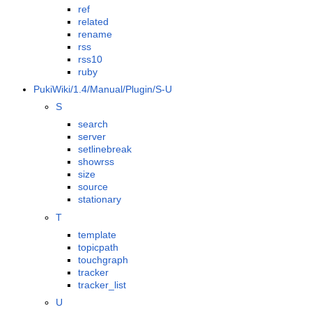
ref
related
rename
rss
rss10
ruby
PukiWiki/1.4/Manual/Plugin/S-U
S
search
server
setlinebreak
showrss
size
source
stationary
T
template
topicpath
touchgraph
tracker
tracker_list
U