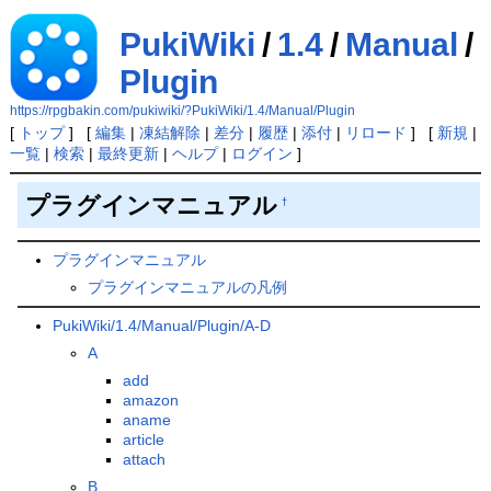
PukiWiki
/
1.4
/
Manual
/
Plugin
https://rpgbakin.com/pukiwiki/?PukiWiki/1.4/Manual/Plugin
[
トップ
] [
編集
|
凍結解除
|
差分
|
履歴
|
添付
|
リロード
] [
新規
|
一覧
|
検索
|
最終更新
|
ヘルプ
|
ログイン
]
プラグインマニュアル
†
プラグインマニュアル
プラグインマニュアルの凡例
PukiWiki/1.4/Manual/Plugin/A-D
A
add
amazon
aname
article
attach
B