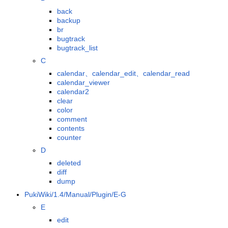
back
backup
br
bugtrack
bugtrack_list
C
calendar、calendar_edit、calendar_read
calendar_viewer
calendar2
clear
color
comment
contents
counter
D
deleted
diff
dump
PukiWiki/1.4/Manual/Plugin/E-G
E
edit