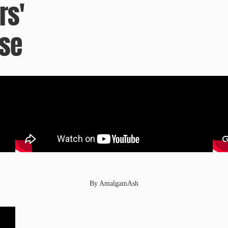
rs'
se
By AmalgamAsh