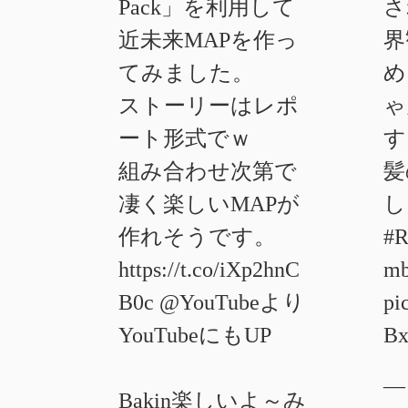
Pack」を利用して
さ
近未来MAPを作っ
界
てみました。
め
ストーリーはレポ
ゃ
ート形式でｗ
す
組み合わせ次第で
髪
凄く楽しいMAPが
し
作れそうです。
#R
https://t.co/iXp2hnC
mb
B0c
@YouTube
より
pi
YouTubeにもUP
B
—
Bakin楽しいよ～み