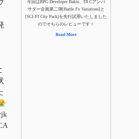
プ
今回はRPG Developer Bakin、DLCアンバ
サダー企画第二弾[Battle Fx Variations]と
[SCI-FI City Pack]を先行試用いたしました
発
のでそちらのレビューです！
Read More
、
と
状
た
vjk
CA