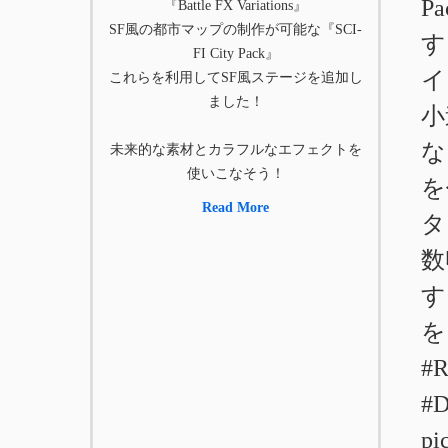
P
『Battle FX Variations』
SF風の都市マップの制作が可能な『SCI-
す
FI City Pack』
イ
これらを利用してSF風ステージを追加し
ました！
小
な
未来的な素材とカラフルなエフェクトを
使いこなそう！
を
Read More
タ
数
す
を
#R
#D
pi