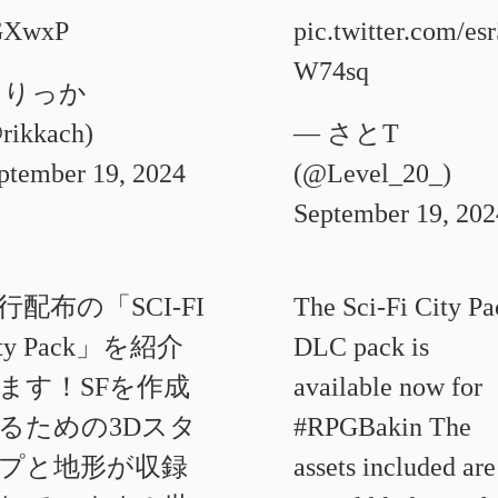
GXwxP
pic.twitter.com/es
W74sq
 りっか
rikkach)
— さとT
ptember 19, 2024
(@Level_20_)
September 19, 202
行配布の「SCI-FI
The Sci-Fi City Pa
ity Pack」を紹介
DLC pack is
ます！SFを作成
available now for
るための3Dスタ
#RPGBakin
The
プと地形が収録
assets included are