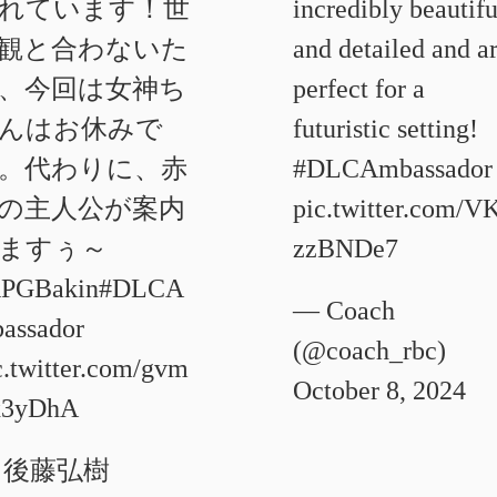
れています！世
incredibly beautifu
観と合わないた
and detailed and a
、今回は女神ち
perfect for a
んはお休みで
futuristic setting!
。代わりに、赤
#DLCAmbassador
の主人公が案内
pic.twitter.com/V
ますぅ～
zzBNDe7
PGBakin
#DLCA
— Coach
assador
(@coach_rbc)
c.twitter.com/gvm
October 8, 2024
x3yDhA
 後藤弘樹