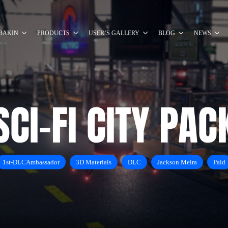
BAKIN
PRODUCTS
USER’S GALLERY
BLOG
NEWS
SCI-FI CITY PAC
1st-DLCAmbassador
3D Materials
DLC
Jackson Meira
Paid