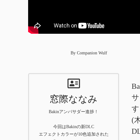
By Companion Wulf
B
サ
窓際ななみ
す
Bakinアンバサダー進捗！
(
今回はBakinの新DLC
DL
エフェクトカラーが10色追加された