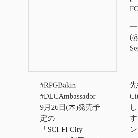
F
—
(@
Se
#RPGBakin
先
#DLCAmbassador
C
9月26日(木)発売予
し
定の
す
「SCI-FI City
ン