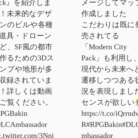
ack』を紹介しま
メージしてマッ
！未来的なデザ
作成しました
ンのビルや各種
こだわりは既に
道具・ドローン
売されてる
ど、SF風の都市
「Modern City
作るための3Dス
Pack」も利用し
ンプや地形が多
現代から未来へ
収録されていま
遷移しつつある
！詳しくは動画
況を表現しまし
ご覧ください。
センスが欲しい
PGBakin
https://t.co/iQrrnd
LCAmbassador
R
#RPGBakin
#DL
c.twitter.com/3Nni
mbassador