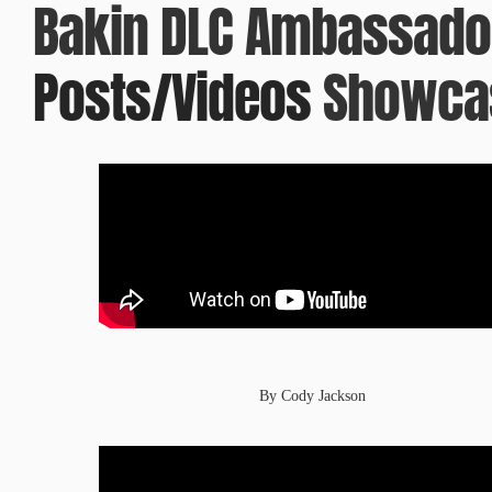
Bakin DLC Ambassado
Posts/Videos
Showca
By Cody Jackson