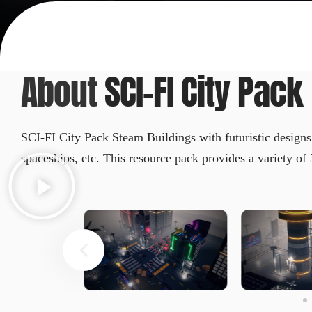
About
SCI-FI City Pack
SCI-FI City Pack Steam Buildings with futuristic designs, 
spaceships, etc. This resource pack provides a variety of 