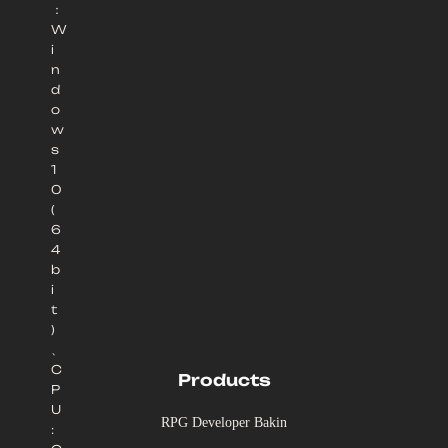
：
W
i
n
d
o
w
s
1
0
(
6
4
b
i
t
)
、
C
Products
P
U
RPG Developer Bakin
: