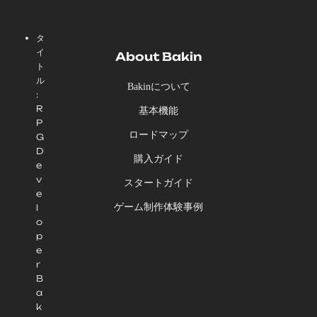
タ
イ
About Bakin
ト
ル
Bakinについて
:
R
基本機能
P
ロードマップ
G
D
購入ガイド
e
v
スタートガイド
e
ゲーム制作体験事例
l
o
p
e
r
B
a
k