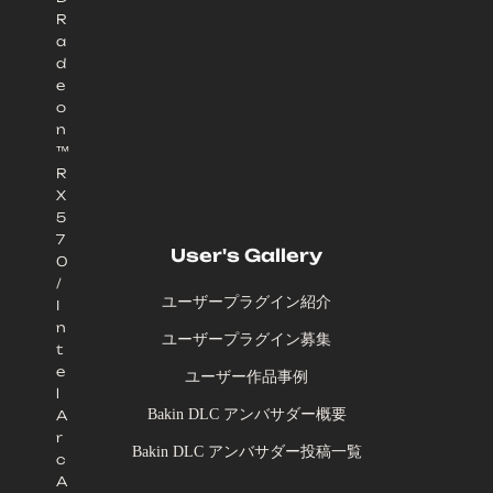
R
a
d
e
o
n
™
R
X
5
7
User's Gallery
0
/
ユーザープラグイン紹介
I
n
ユーザープラグイン募集
t
e
ユーザー作品事例
l
Bakin DLC アンバサダー概要
A
r
Bakin DLC アンバサダー投稿一覧
c
A