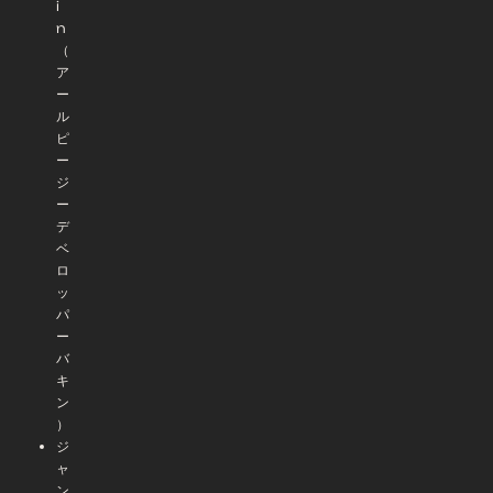
i
n
（
ア
ー
ル
ピ
ー
ジ
ー
デ
ベ
ロ
ッ
パ
ー
バ
キ
ン
）
ジ
ャ
ン