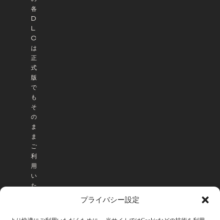
各
D
L
C
は
正
式
版
で
も
そ
の
ま
ま
ご
利
用
い
た
だ
プライバシー設定
け
ま