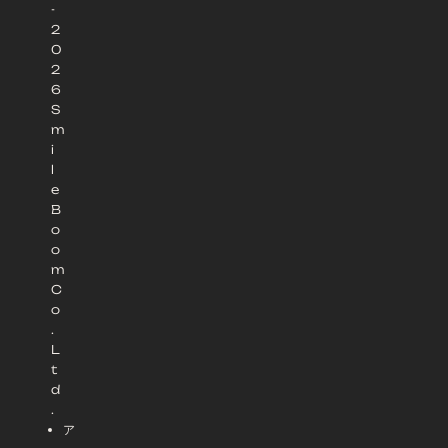
-
2
0
2
6
S
m
i
l
e
B
o
o
m
C
o
.
L
t
d
.
ア