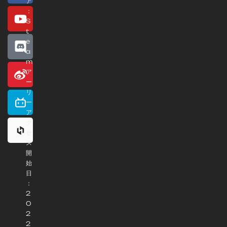
ア
：
S
t
e
a
m
ア
ー
リ
ー
ア
ク
セ
ス
開
始
日
：
2
0
2
2