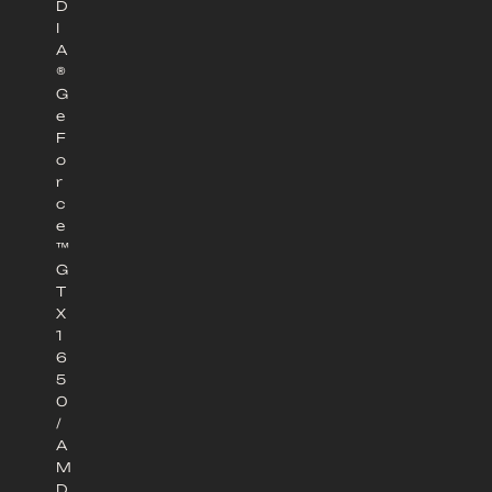
D
I
A
®
G
e
F
o
r
c
e
™
G
T
X
1
6
5
0
/
A
M
D