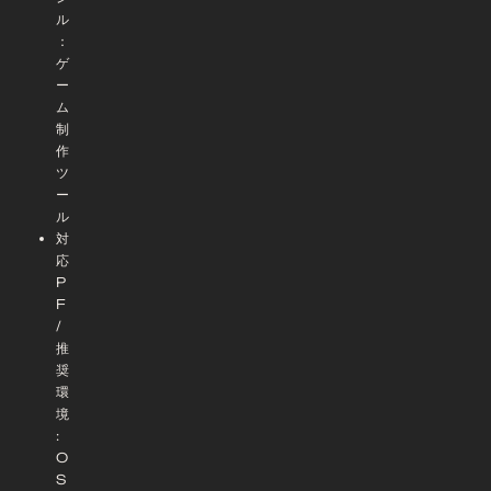
ル
：
ゲ
ー
ム
制
作
ツ
ー
ル
対
応
P
F
/
推
奨
環
境
:
O
S