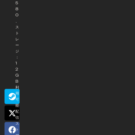
5
8
0
、
ス
ト
レ
ー
ジ
：
1
2
G
B
利
用
可
能
配
信
ス
ト