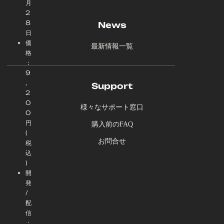
月
2
8
News
日
価
最新情報一覧
格
：
9
,
Support
2
0
様々なサポート窓口
0
円
購入前のFAQ
(
お問合せ
税
込
)
開
発
/
配
信
：