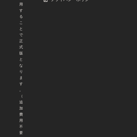
用
す
る
こ
と
で
正
式
版
と
な
り
ま
す
。
（
追
加
費
用
不
要