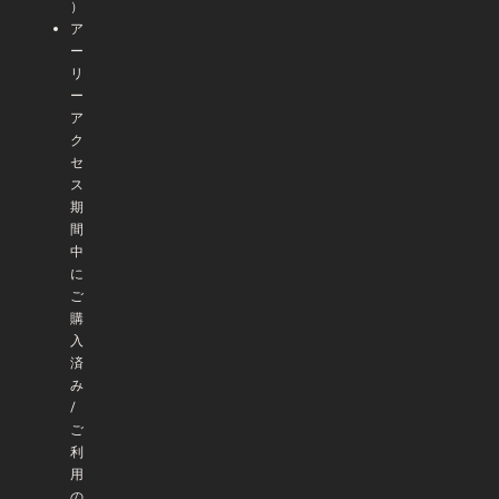
）
ア
ー
リ
ー
ア
ク
セ
ス
期
間
中
に
ご
購
入
済
み
/
ご
利
用
の