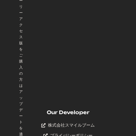
ー
リ
ー
ア
ク
セ
ス
版
を
ご
購
入
の
方
は
ア
ッ
プ
デ
Our Developer
ー
ト
株式会社スマイルブーム
を
適
プライバシーポリシー