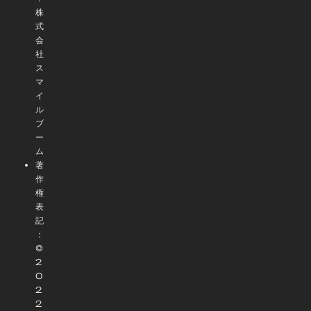
株
式
会
社
ス
マ
イ
ル
ブ
ー
ム
著
作
権
表
記
：
©
2
0
2
2