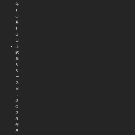
年
1
0
月
1
8
日
正
式
版
リ
リ
ー
ス
日
：
2
0
2
5
年
8