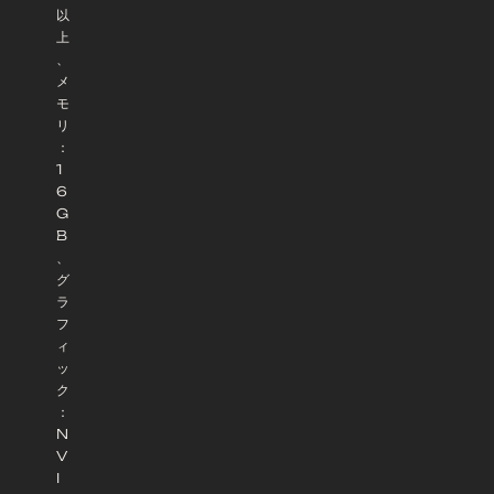
以
上
、
メ
モ
リ
：
1
6
G
B
、
グ
ラ
フ
ィ
ッ
ク
：
N
V
I