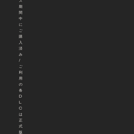
ス
期
間
中
に
ご
購
入
済
み
/
ご
利
用
の
各
D
L
C
は
正
式
版