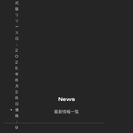
式
版
リ
リ
ー
ス
日
：
2
0
2
5
年
8
月
2
8
News
日
価
最新情報一覧
格
：
9