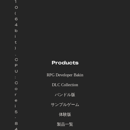
1
0
(
6
4
b
i
t
)
、
C
Products
P
U
RPG Developer Bakin
:
C
DLC Collection
o
r
バンドル版
e
サンプルゲーム
i
5
体験版
-
8
製品一覧
4