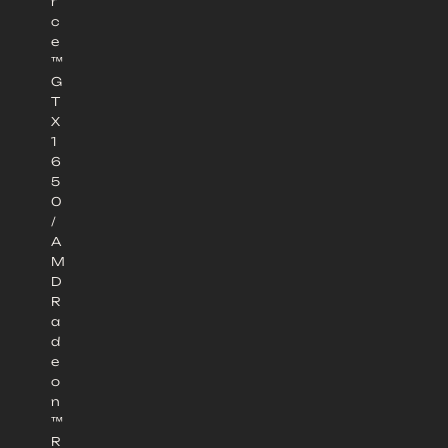
r
c
e
™
G
T
X
1
6
5
0
/
A
M
D
R
a
d
e
o
n
™
R