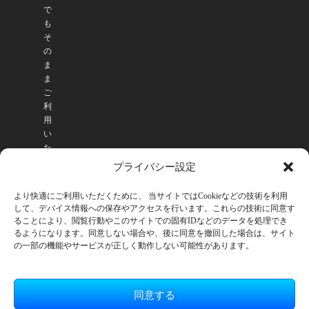
で
も
そ
の
ま
ま
ご
利
用
い
た
だ
プライバシー設定
け
ま
より快適にご利用いただくために、 当サイトではCookieなどの技術を利用
す
して、デバイス情報への保存やアクセスを行います。これらの技術に同意す
。
ることにより、閲覧行動やこのサイトでの固有IDなどのデータを処理でき
るようになります。同意しない場合や、後に同意を撤回した場合は、サイト
の一部の機能やサービスが正しく動作しない可能性があります。
同意する