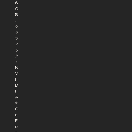
6
G
B
、
グ
ラ
フ
ィ
ッ
ク
：
N
V
I
D
I
A
®
G
e
F
o