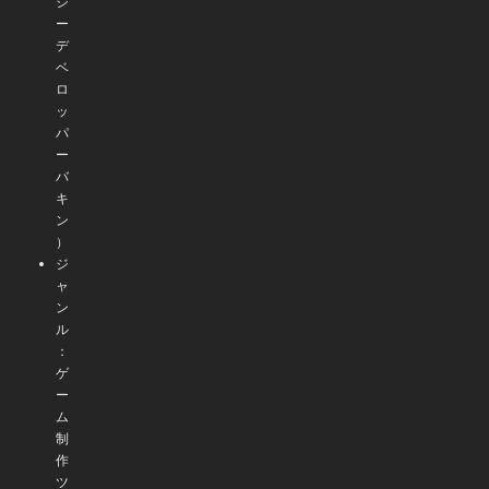
ジ
ー
デ
ベ
ロ
ッ
パ
ー
バ
キ
ン
）
ジ
ャ
ン
ル
：
ゲ
ー
ム
制
作
ツ