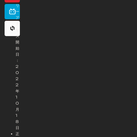
リ
ー
ア
ク
セ
ス
開
始
日
：
2
0
2
2
年
1
0
月
1
8
日
正