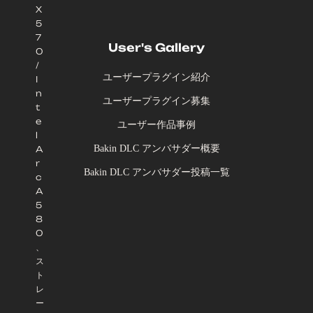
X
5
7
User's Gallery
0
/
ユーザープラグイン紹介
I
n
ユーザープラグイン募集
t
e
ユーザー作品事例
l
Bakin DLC アンバサダー概要
A
r
Bakin DLC アンバサダー投稿一覧
c
A
5
8
0
、
ス
ト
レ
ー