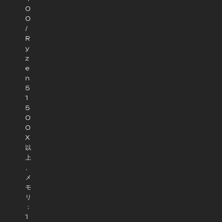
0
0
/
R
y
z
e
n
5
1
5
0
0
X
以
上
、
メ
モ
リ
：
1