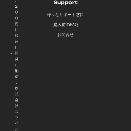
,
Support
2
0
様々なサポート窓口
0
円
購入前のFAQ
(
お問合せ
税
込
)
開
発
/
配
信
：
株
式
会
社
ス
マ
イ
ル