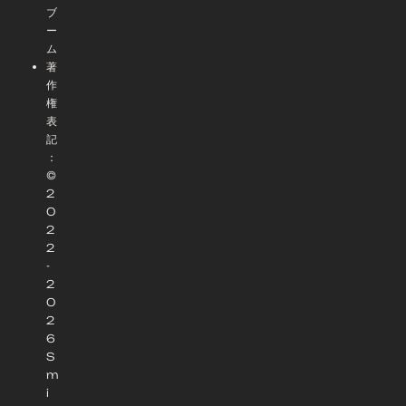
ブ
ー
ム
著
作
権
表
記
：
©
2
0
2
2
-
2
0
2
6
S
m
i