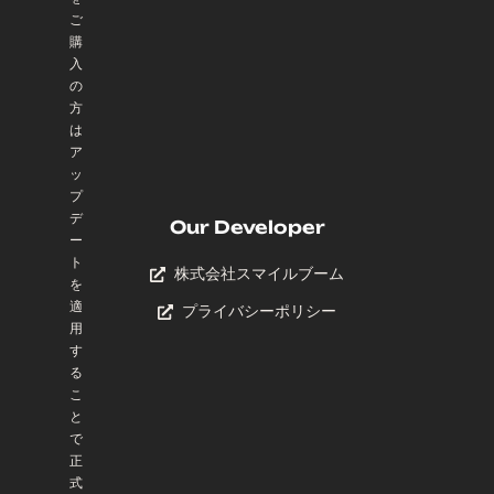
ご
購
入
の
方
は
ア
ッ
プ
デ
Our Developer
ー
ト
株式会社スマイルブーム
を
適
プライバシーポリシー
用
す
る
こ
と
で
正
式