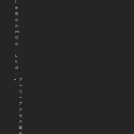
l
e
B
o
o
m
C
o
.
L
t
d
.
ア
ー
リ
ー
ア
ク
セ
ス
版
を