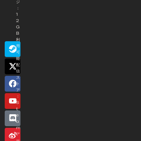
ジ
：
1
2
G
B
利
用
可
能
配
信
ス
ト
ア
：
S
t
e
a
m
ア
ー