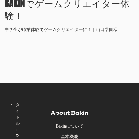
BAKINでゲームクリエイター体
験！
中学生が職業体験でゲームクリエイターに！｜山口学園様
タ
イ
About Bakin
ト
ル
Bakinについて
:
R
基本機能