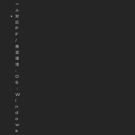
ー
ル
対
応
P
F
/
推
奨
環
境
:
O
S
：
W
i
n
d
o
w
s