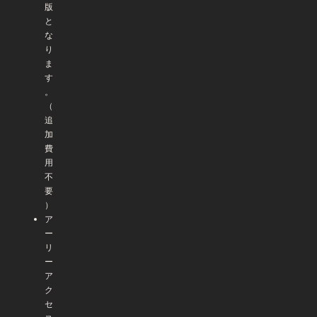
版
と
な
り
ま
す
。
（
追
加
費
用
不
要
）
ア
ー
リ
ー
ア
ク
セ