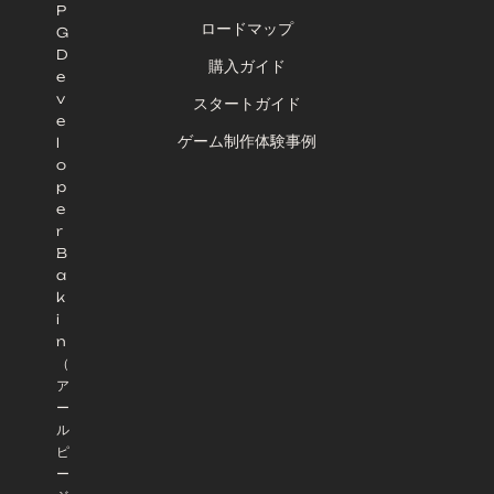
P
ロードマップ
G
D
購入ガイド
e
v
スタートガイド
e
ゲーム制作体験事例
l
o
p
e
r
B
a
k
i
n
（
ア
ー
ル
ピ
ー