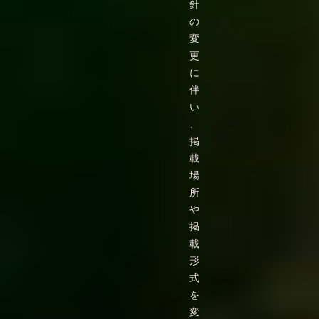
針
の
変
更
に
伴
い
、
掲
載
場
所
や
掲
載
形
式
を
変