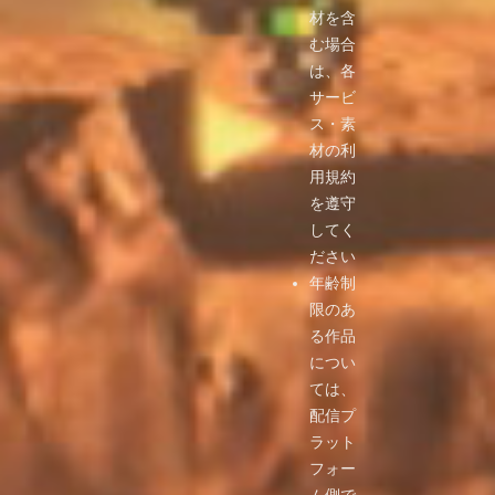
材を含
む場合
は、各
サービ
ス・素
材の利
用規約
を遵守
してく
ださい
年齢制
限のあ
る作品
につい
ては、
配信プ
ラット
フォー