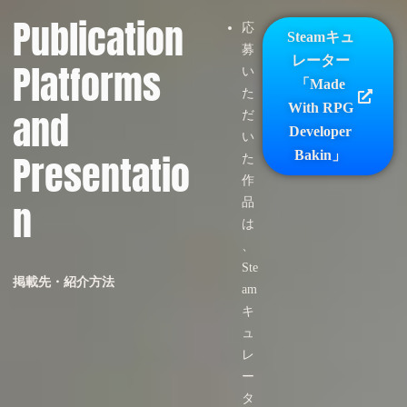
Publication
応
Steamキュ
募
レーター
Platforms
い
「Made
た
With RPG
and
だ
Developer
い
Presentatio
Bakin」
た
作
n
品
は
、
Ste
掲載先・紹介方法
am
キ
ュ
レ
ー
タ