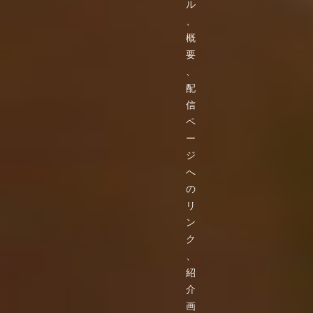
ル
、
概
要
、
配
信
ペ
ー
ジ
へ
の
リ
ン
ク
、
紹
介
画