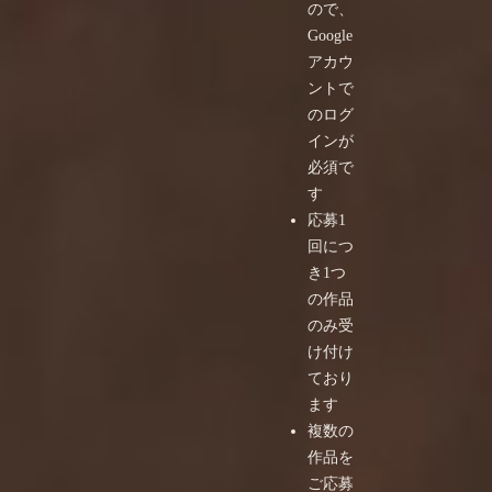
ので、
Google
アカウ
ントで
のログ
インが
必須で
す
応募1
回につ
き1つ
の作品
のみ受
け付け
ており
ます
複数の
作品を
ご応募