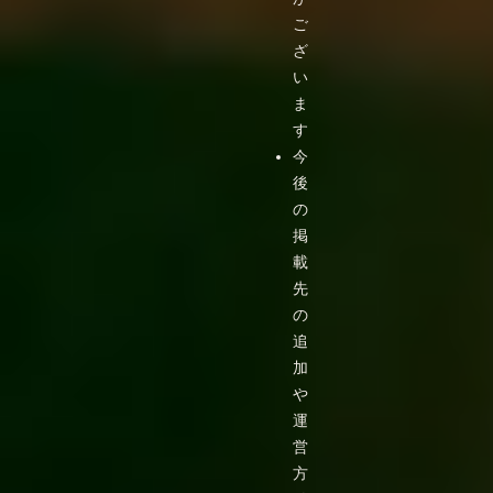
ご
ざ
い
ま
す
今
後
の
掲
載
先
の
追
加
や
運
営
方