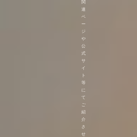
関
連
ペ
ー
ジ
や
公
式
サ
イ
ト
等
に
て
ご
紹
介
さ
せ