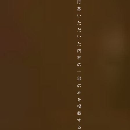
応
募
い
た
だ
い
た
内
容
の
一
部
の
み
を
掲
載
す
る