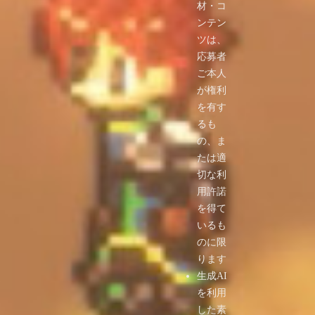
材・コ
ンテン
ツは、
応募者
ご本人
が権利
を有す
るも
の、ま
たは適
切な利
用許諾
を得て
いるも
のに限
ります
生成AI
を利用
した素