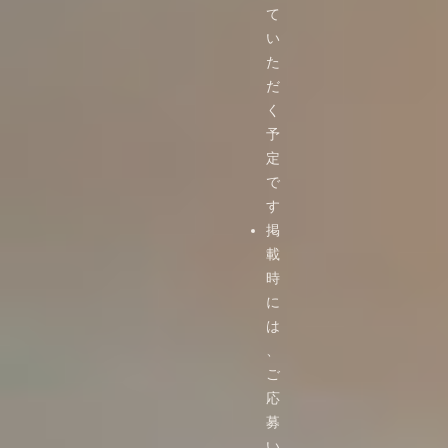
て
い
た
だ
く
予
定
で
す
掲
載
時
に
は
、
ご
応
募
い