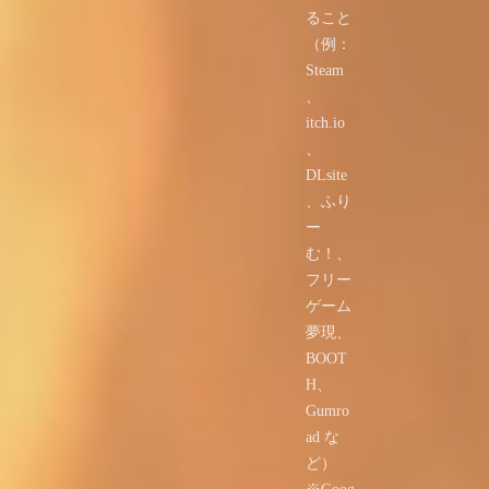
ること
（例：
Steam
、
itch.io
、
DLsite
、ふり
ー
む！、
フリー
ゲーム
夢現、
BOOT
H、
Gumro
ad な
ど）