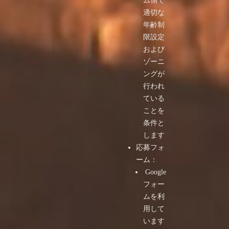
ム側で
適切な
年齢制
限設定
および
ゾーニ
ングが
行われ
ている
ことを
条件と
します
応募フォ
ーム：
Google
フォー
ムを利
用して
います