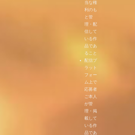
当な権
利のも
と管
理・配
信して
いる作
品であ
ること
配信プ
ラット
フォー
ム上で
応募者
ご本人
が管
理・掲
載して
いる作
品であ