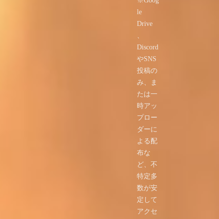
※Goog
le
Drive
、
Discord
やSNS
投稿の
み、ま
たは一
時アッ
プロー
ダーに
よる配
布な
ど、不
特定多
数が安
定して
アクセ