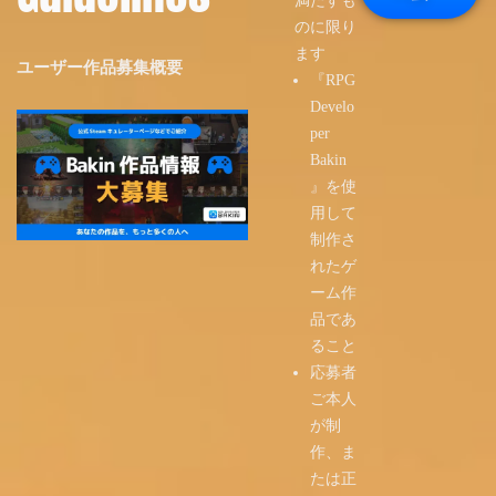
満たすも
のに限り
ます
ユーザー作品募集概要
『RPG
Develo
per
Bakin
』を使
用して
制作さ
れたゲ
ーム作
品であ
ること
応募者
ご本人
が制
作、ま
たは正