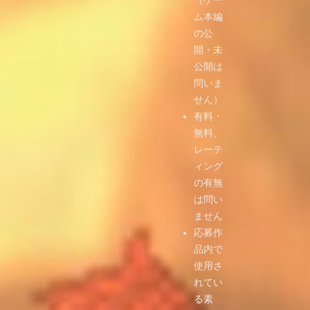
（ゲー
ム本編
の公
開・未
公開は
問いま
せん）
有料・
無料、
レーテ
ィング
の有無
は問い
ません
応募作
品内で
使用さ
れてい
る素