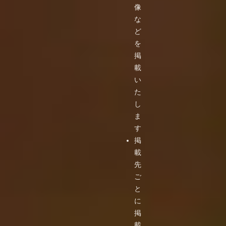
像
な
ど
を
掲
載
い
た
し
ま
す
掲
載
先
ご
と
に
掲
載