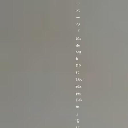
ー
ペ
ー
ジ
「
Ma
de
wit
h
RP
G
Dev
elo
per
Bak
in
」
を
は