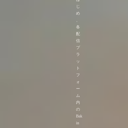
じ
め
、
各
配
信
プ
ラ
ッ
ト
フ
ォ
ー
ム
内
の
Bak
in