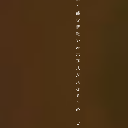
可
能
な
情
報
や
表
示
形
式
が
異
な
る
た
め
、
ご