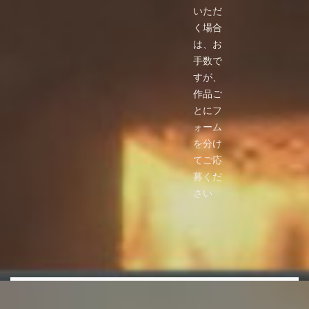
いただ
く場合
は、お
手数で
すが、
作品ご
とにフ
ォーム
を分け
てご応
募くだ
さい