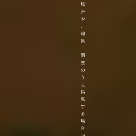
場
合
や
、
編
集
・
調
整
の
う
え
掲
載
す
る
場
合
が