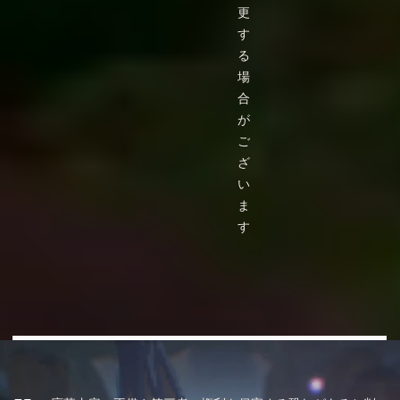
更
す
る
場
合
が
ご
ざ
い
ま
す