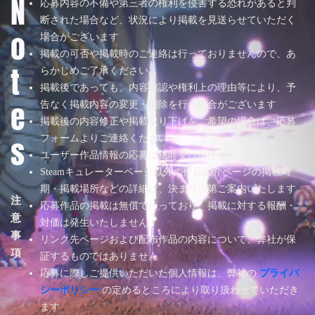
N
応募内容の不備や第三者の権利を侵害する恐れがあると判
断された場合など、状況により掲載を見送らせていただく
o
場合がございます
掲載の可否や掲載時のご連絡は行っておりませんので、あ
t
らかじめご了承ください
掲載後であっても、内容確認や権利上の理由等により、予
e
告なく掲載内容の変更・削除を行う場合がございます
掲載後の内容修正や掲載取り下げをご希望の場合は、応募
s
フォームよりご連絡ください
ユーザー作品情報の応募は随時受け付けております
Steamキュレーターページ以外の作品紹介ページの掲載時
期・掲載場所などの詳細は、決まり次第ご案内いたします
注
応募作品の掲載は無償で行っており、掲載に対する報酬・
意
対価は発生いたしません
事
リンク先ページおよび配布作品の内容について、弊社が保
項
証するものではありません
応募に際しご提供いただいた個人情報は、弊社の
プライバ
シーポリシー
の定めるところにより取り扱わせていただき
ます