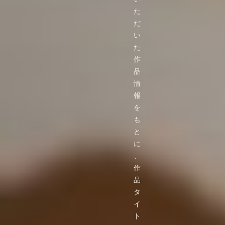
た
だ
い
た
作
品
情
報
を
も
と
に
、
作
品
タ
イ
ト