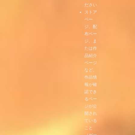
ださい
ストア
ペー
ジ、配
布ペー
ジ、ま
たは作
品紹介
ページ
など、
作品情
報が確
認でき
るペー
ジが公
開され
ている
こと