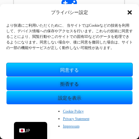
プライバシー設定
製品情報
より快適にご利用いただくために、 当サイトではCookieなどの技術を利用
して、デバイス情報への保存やアクセスを行います。これらの技術に同意す
Bakin、ダウンロードコンテンツ、サンプルゲーム
ることにより、閲覧行動やこのサイトでの固有IDなどのデータを処理でき
の一覧はこちら
るようになります。同意しない場合や、後に同意を撤回した場合は、サイト
の一部の機能やサービスが正しく動作しない可能性があります。
同意する
サポート
拒否する
FAQや購入/スタートガイド、マニュアル、SNS・コ
設定を表示
ミュニティ、質問や不具合報告用のお問い合わせな
ど、様々なサポート窓口をまとめてご紹介。
ZH_CN
Cookie Policy
Privacy Statement
EN
Impressum
JP