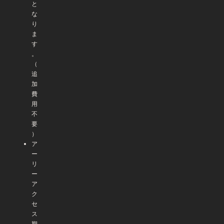
と
な
り
ま
す
。
（
追
加
費
用
不
要
）
ア
ー
リ
ー
ア
ク
セ
ス
期