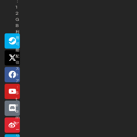
：
1
2
G
B
利
用
可
能
配
信
ス
ト
ア
：
S
t
e
a
m
ア
ー
リ