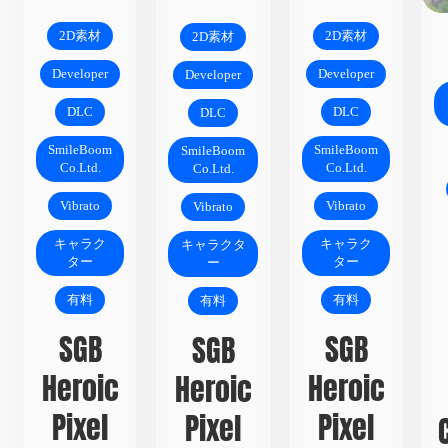
2D素材
2D素材
2D素材
Developer
Developer
Developer
DLC
DLC
DLC
SmileBoom
SmileBoom
SmileBoom
Co.Ltd.
Co.Ltd.
Co.Ltd.
Vibrato
Vibrato
Vibrato
キャラク
キャラク
キャラクタ
ター
ター
ー
有料
有料
有料
SGB
SGB
SGB
Heroic
Heroic
Heroic
Pixel
Pixel
Pixel