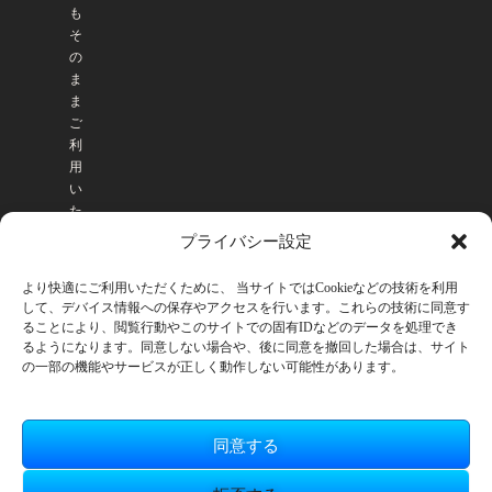
も
そ
の
ま
ま
ご
利
用
い
た
だ
プライバシー設定
け
ま
より快適にご利用いただくために、 当サイトではCookieなどの技術を利用
す
して、デバイス情報への保存やアクセスを行います。これらの技術に同意す
。
ることにより、閲覧行動やこのサイトでの固有IDなどのデータを処理でき
るようになります。同意しない場合や、後に同意を撤回した場合は、サイト
の一部の機能やサービスが正しく動作しない可能性があります。
同意する