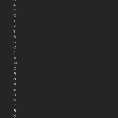
e
™
G
T
X
1
6
5
0
/
A
M
D
R
a
d
e
o
n
™
R
X