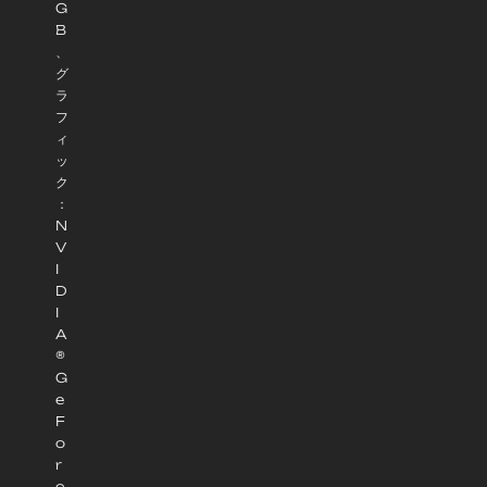
G
B
、
グ
ラ
フ
ィ
ッ
ク
：
N
V
I
D
I
A
®
G
e
F
o
r
c