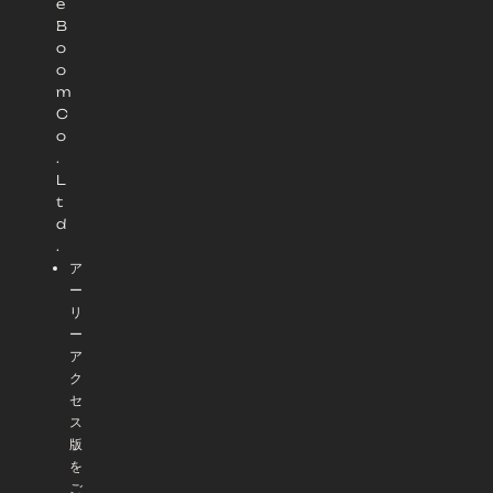
e
B
o
o
m
C
o
.
L
t
d
.
ア
ー
リ
ー
ア
ク
セ
ス
版
を
ご