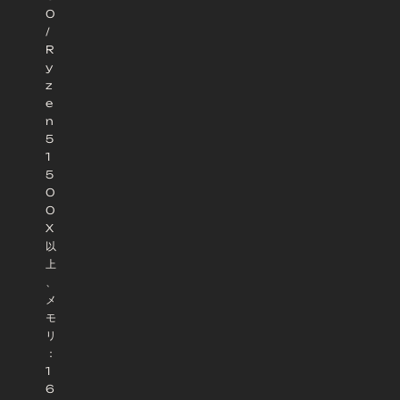
0
/
R
y
z
e
n
5
1
5
0
0
X
以
上
、
メ
モ
リ
：
1
6