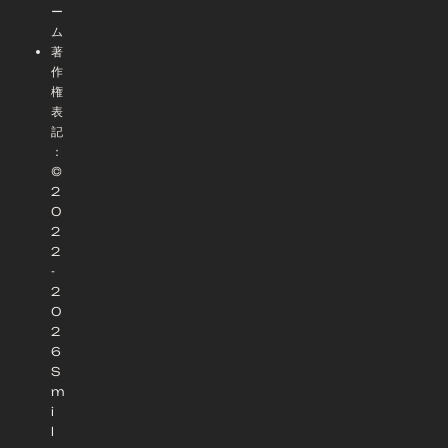
ー
ム
著
作
権
表
記
：
©
2
0
2
2
-
2
0
2
6
S
m
i
l