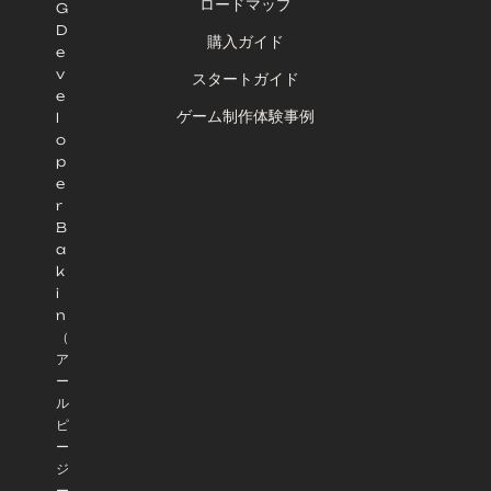
ロードマップ
G
D
購入ガイド
e
v
スタートガイド
e
ゲーム制作体験事例
l
o
p
e
r
B
a
k
i
n
（
ア
ー
ル
ピ
ー
ジ
ー