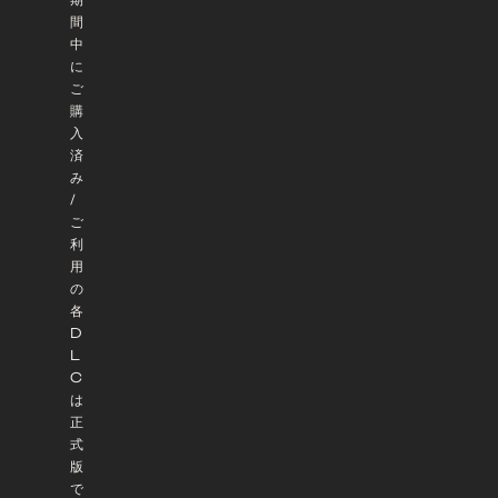
間
中
に
ご
購
入
済
み
/
ご
利
用
の
各
D
L
C
は
正
式
版
で