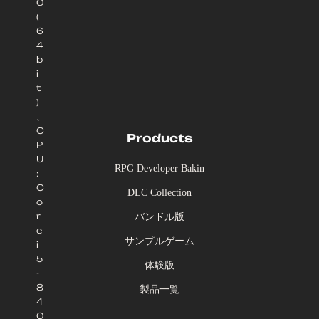
0
(
6
4
b
i
t
)
、
C
Products
P
U
RPG Developer Bakin
:
C
DLC Collection
o
r
バンドル版
e
サンプルゲーム
i
5
体験版
-
8
製品一覧
4
0