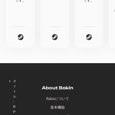
です。
です。
『
タ
イ
About Bakin
ト
ル
Bakinについて
:
R
基本機能
P