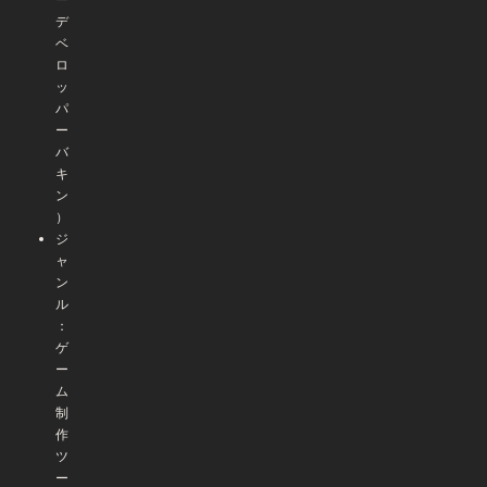
デ
ベ
ロ
ッ
パ
ー
バ
キ
ン
）
ジ
ャ
ン
ル
：
ゲ
ー
ム
制
作
ツ
ー