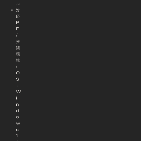
ル
対
応
P
F
/
推
奨
環
境
:
O
S
：
W
i
n
d
o
w
s
1