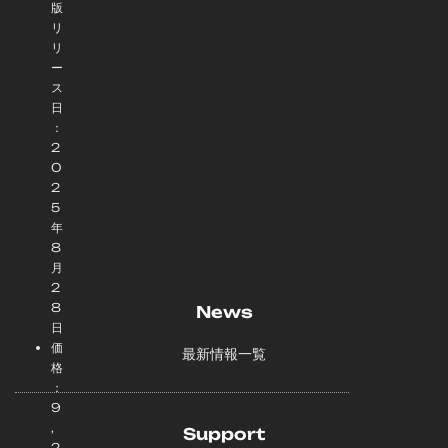
版
リ
リ
ー
ス
日
：
2
0
2
5
年
8
月
2
8
News
日
価
最新情報一覧
格
：
9
,
Support
2