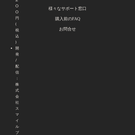
0
様々なサポート窓口
0
円
購入前のFAQ
(
お問合せ
税
込
)
開
発
/
配
信
：
株
式
会
社
ス
マ
イ
ル
ブ