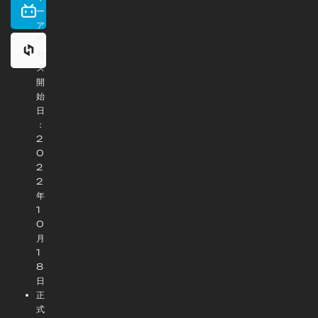
ー
ア
ク
セ
ス
開
始
日
：
2
0
2
2
年
1
0
月
1
8
日
正
式