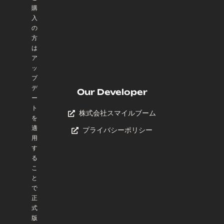
購
入
の
方
は
ア
ッ
プ
デ
Our Developer
ー
ト
株式会社スマイルブーム
を
適
プライバシーポリシー
用
す
る
こ
と
で
正
式
版