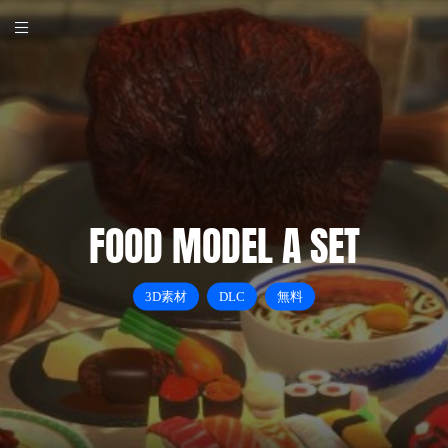
FOOD MODEL A SET
3D素材
DLC
無料