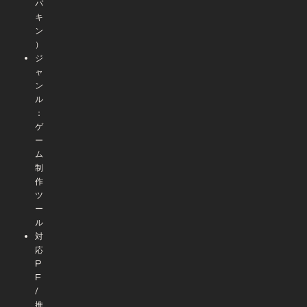
ン
）
ジ
ャ
ン
ル
：
ゲ
ー
ム
制
作
ツ
ー
ル
対
応
P
F
/
推
奨