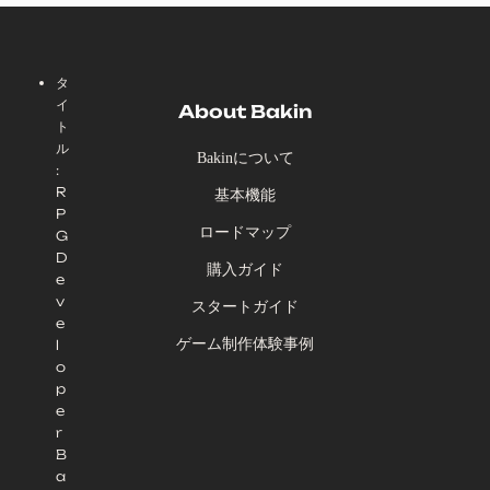
タ
イ
About Bakin
ト
ル
Bakinについて
:
R
基本機能
P
ロードマップ
G
D
購入ガイド
e
v
スタートガイド
e
ゲーム制作体験事例
l
o
p
e
r
B
a