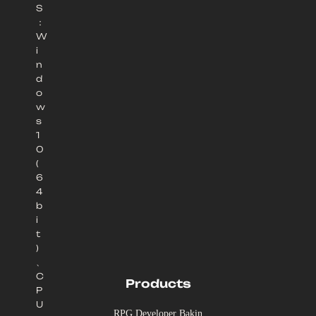
S
：
W
i
n
d
o
w
s
1
0
(
6
4
b
i
t
)
、
C
Products
P
U
RPG Developer Bakin