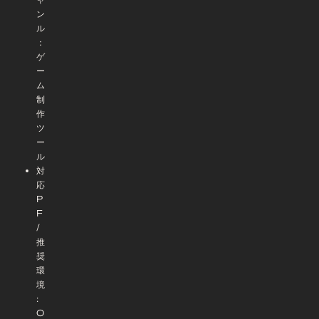
ン
ル
：
ゲ
ー
ム
制
作
ツ
ー
ル
対
応
P
F
/
推
奨
環
境
:
O