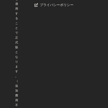
適
プライバシーポリシー
用
す
る
こ
と
で
正
式
版
と
な
り
ま
す
。
（
追
加
費
用
不