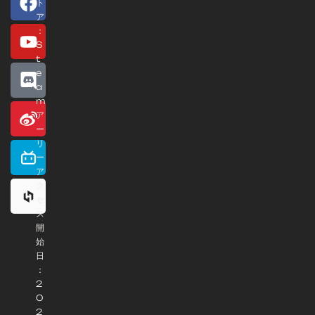
ト
ア
：
S
t
e
a
m
ア
ー
リ
ー
ア
ク
セ
ス
開
始
日
：
2
0
2