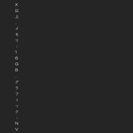
X
以
上
、
メ
モ
リ
：
1
6
G
B
、
グ
ラ
フ
ィ
ッ
ク
：
N
V