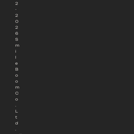
2
-
2
0
2
6
S
m
i
l
e
B
o
o
m
C
o
.
L
t
d
.