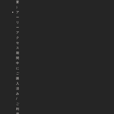
要
）
ア
ー
リ
ー
ア
ク
セ
ス
期
間
中
に
ご
購
入
済
み
/
ご
利
用