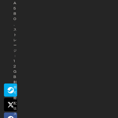
A
5
8
0
、
ス
ト
レ
ー
ジ
：
1
2
G
B
利
用
可
能
配
信
ス