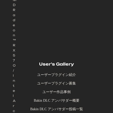
D
R
a
d
e
o
n
™
R
X
5
7
User's Gallery
0
/
ユーザープラグイン紹介
I
n
ユーザープラグイン募集
t
e
ユーザー作品事例
l
Bakin DLC アンバサダー概要
A
r
Bakin DLC アンバサダー投稿一覧
c