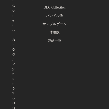
:
C
DLC Collection
o
r
バンドル版
e
サンプルゲーム
i
5
体験版
-
8
製品一覧
4
0
0
/
R
y
z
e
n
5
1
5
0
0