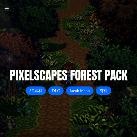
PIXELSCAPES FOREST PACK
3D素材
DLC
Jacob Mann
有料