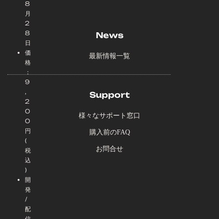
8
月
2
8
News
日
価
最新情報一覧
格
：
9
,
Support
2
0
様々なサポート窓口
0
円
購入前のFAQ
(
お問合せ
税
込
)
開
発
/
配
信