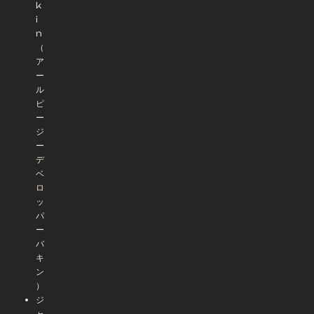
k
i
n
（
ア
ー
ル
ピ
ー
ジ
ー
デ
ベ
ロ
ッ
パ
ー
バ
キ
ン
）
ジ
ャ