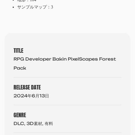
サンプルマップ：3
TITLE
RPG Developer Bakin PixelScapes Forest
Pack
RELEASE DATE
2024年6月13日
GENRE
DLC, 3D素材, 有料