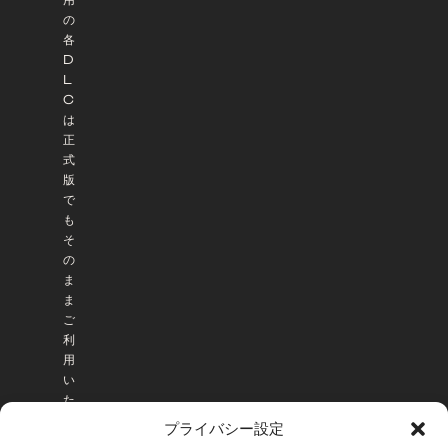
の
各
D
L
C
は
正
式
版
で
も
そ
の
ま
ま
ご
利
用
い
た
だ
プライバシー設定
け