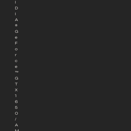
I
D
I
A
®
G
e
F
o
r
c
e
™
G
T
X
1
6
5
0
/
A
M