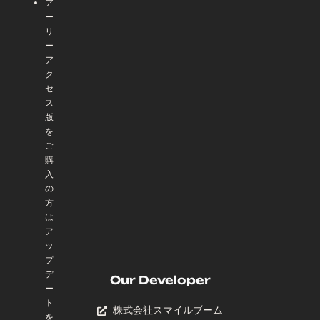
ア
ー
リ
ー
ア
ク
セ
ス
版
を
ご
購
入
の
方
は
ア
ッ
プ
デ
Our Developer
ー
ト
株式会社スマイルブーム
を