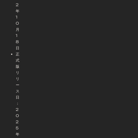
2
年
1
0
月
1
8
日
正
式
版
リ
リ
ー
ス
日
：
2
0
2
5
年