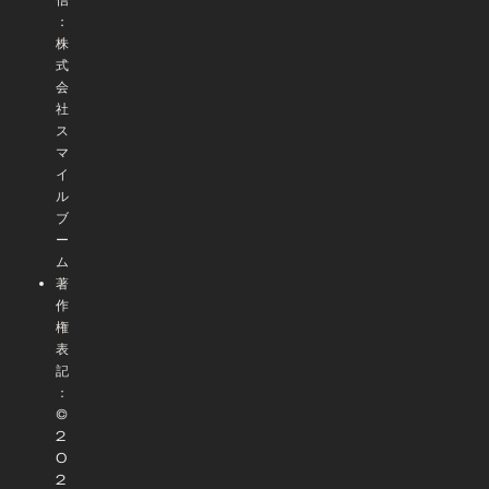
：
株
式
会
社
ス
マ
イ
ル
ブ
ー
ム
著
作
権
表
記
：
©
2
0
2