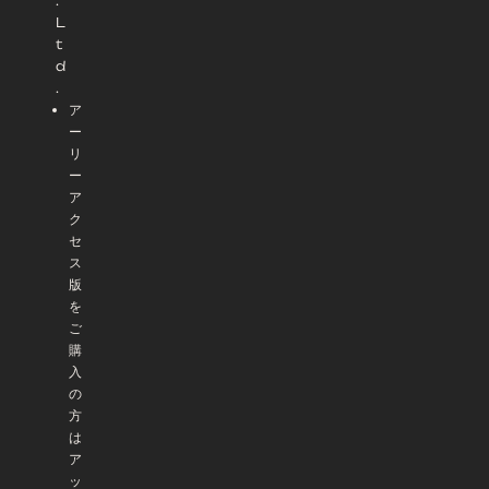
.
L
t
d
.
ア
ー
リ
ー
ア
ク
セ
ス
版
を
ご
購
入
の
方
は
ア
ッ