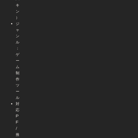
キ
ン
）
ジ
ャ
ン
ル
：
ゲ
ー
ム
制
作
ツ
ー
ル
対
応
P
F
/
推