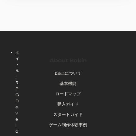
タ
イ
About Bakin
ト
ル
Bakinについて
:
R
基本機能
P
ロードマップ
G
D
購入ガイド
e
v
スタートガイド
e
ゲーム制作体験事例
l
o