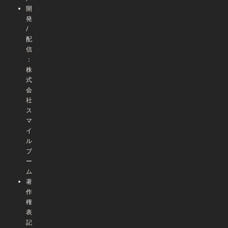
開
発
/
配
信
：
株
式
会
社
ス
マ
イ
ル
ブ
ー
ム
著
作
権
表
記