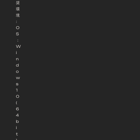
奨
環
境
:
O
S
：
W
i
n
d
o
w
s
1
0
(
6
4
b
i
t