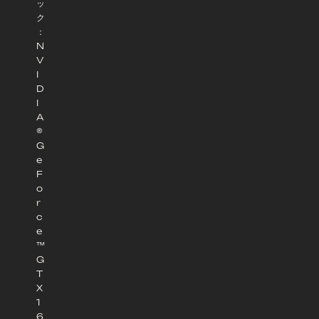
ッ
ク
：
N
V
I
D
I
A
®
G
e
F
o
r
c
e
™
G
T
X
1
6