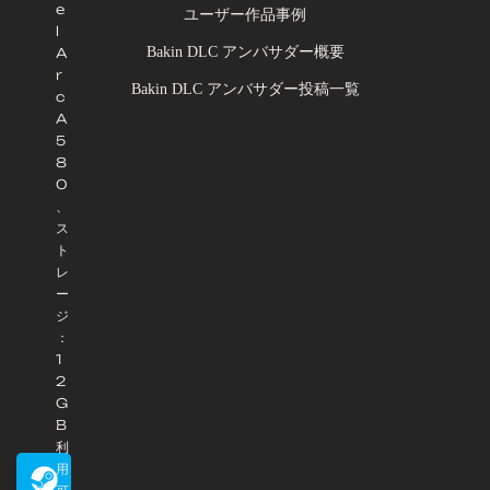
e
ユーザー作品事例
l
Bakin DLC アンバサダー概要
A
r
Bakin DLC アンバサダー投稿一覧
c
A
5
8
0
、
ス
ト
レ
ー
ジ
：
1
2
G
B
利
用