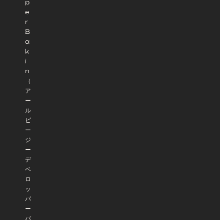
p
e
r
B
a
k
i
n
（
ア
ー
ル
ピ
ー
ジ
ー
デ
ベ
ロ
ッ
パ
ー
バ