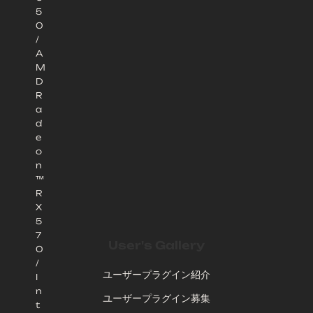
5
0
/
A
M
D
R
a
d
e
o
n
™
R
X
5
7
User's Gallery
0
/
ユーザープラグイン紹介
I
n
ユーザープラグイン募集
t