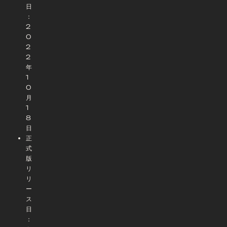
日
：
2
0
2
2
年
1
0
月
1
8
日
正
式
版
リ
リ
ー
ス
日
：