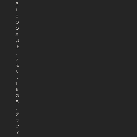
5
1
5
0
0
X
以
上
、
メ
モ
リ
：
1
6
G
B
、
グ
ラ
フ
ィ