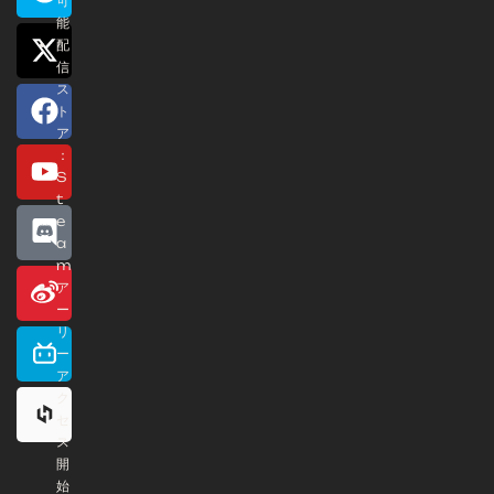
可
能
配
信
ス
ト
ア
：
S
t
e
a
m
ア
ー
リ
ー
ア
ク
セ
ス
開
始