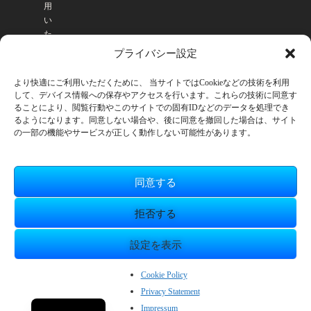
用
い
た
だ
プライバシー設定
け
ま
より快適にご利用いただくために、 当サイトではCookieなどの技術を利用
す
して、デバイス情報への保存やアクセスを行います。これらの技術に同意す
。
ることにより、閲覧行動やこのサイトでの固有IDなどのデータを処理でき
るようになります。同意しない場合や、後に同意を撤回した場合は、サイト
の一部の機能やサービスが正しく動作しない可能性があります。
同意する
拒否する
設定を表示
© SmileBoom Co.Ltd.
ZH_CN
Cookie Policy
Privacy Statement
EN
Impressum