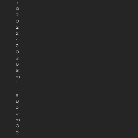
：
©
2
0
2
2
-
2
0
2
6
S
m
i
l
e
B
o
o
m
C
o