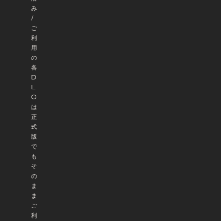
み
/
ご
利
用
の
各
D
L
C
は
正
式
版
で
も
そ
の
ま
ま
ご
利