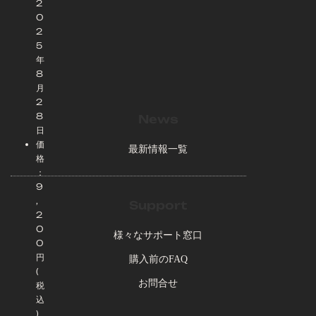
2
0
2
5
年
8
月
2
8
News
日
価
最新情報一覧
格
：
9
,
Support
2
0
様々なサポート窓口
0
円
購入前のFAQ
(
お問合せ
税
込
)