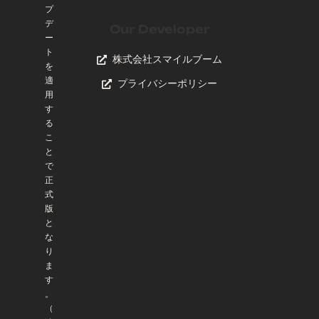
プ
デ
Our Developer
ー
ト
株式会社スマイルブーム
を
適
プライバシーポリシー
用
す
る
こ
と
で
正
式
版
と
な
り
ま
す
。
（