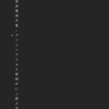
追
加
費
用
不
要
）
ア
ー
リ
ー
ア
ク
セ
ス
期
間
中
に
ご
購
入
済