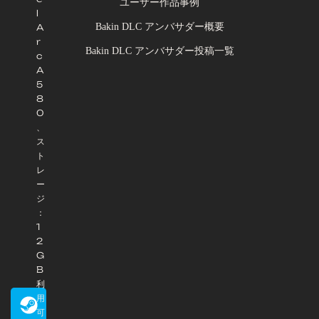
ユーザー作品事例
l
Bakin DLC アンバサダー概要
A
r
Bakin DLC アンバサダー投稿一覧
c
A
5
8
0
、
ス
ト
レ
ー
ジ
：
1
2
G
B
利
用
可