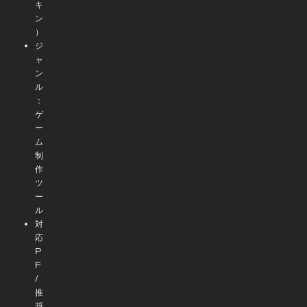
キ
ン
）
ジ
ャ
ン
ル
：
ゲ
ー
ム
制
作
ツ
ー
ル
対
応
P
F
/
推
奨