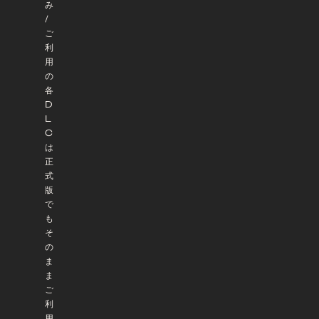
み
/
ご
利
用
の
各
D
L
C
は
正
式
版
で
も
そ
の
ま
ま
ご
利
用