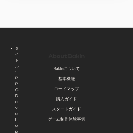
タ
イ
About Bakin
ト
ル
Bakinについて
:
R
基本機能
P
ロードマップ
G
D
購入ガイド
e
v
スタートガイド
e
ゲーム制作体験事例
l
o
p