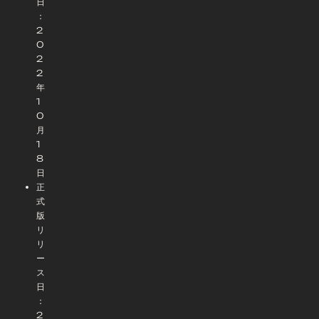
日
：
2
0
2
2
年
1
0
月
1
8
日
正
式
版
リ
リ
ー
ス
日
：
2