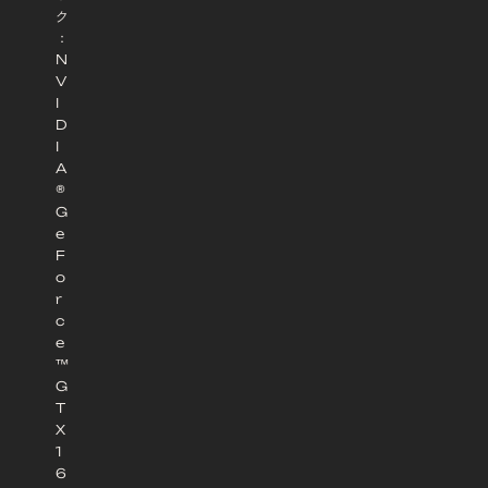
ク
：
N
V
I
D
I
A
®
G
e
F
o
r
c
e
™
G
T
X
1
6