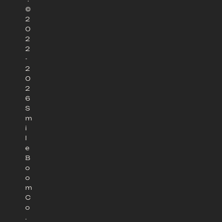
©
2
0
2
2
-
2
0
2
6
S
m
i
l
e
B
o
o
m
C
o
.