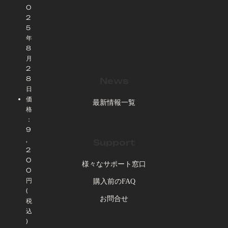
0
2
5
年
8
月
2
8
News
日
価
最新情報一覧
格
：
9
,
Support
2
0
様々なサポート窓口
0
円
購入前のFAQ
(
お問合せ
税
込
)