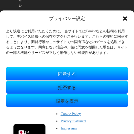
い
た
だ
プライバシー設定
け
ま
より快適にご利用いただくために、 当サイトではCookieなどの技術を利用
す
して、デバイス情報への保存やアクセスを行います。これらの技術に同意す
。
ることにより、閲覧行動やこのサイトでの固有IDなどのデータを処理でき
るようになります。同意しない場合や、後に同意を撤回した場合は、サイト
の一部の機能やサービスが正しく動作しない可能性があります。
同意する
拒否する
設定を表示
© SmileBoom Co.Ltd.
ZH_CN
Cookie Policy
Privacy Statement
EN
Impressum
JP