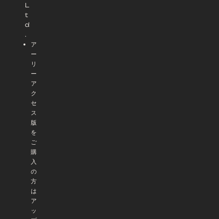
L
t
d
.
ア
ー
リ
ー
ア
ク
セ
ス
版
を
ご
購
入
の
方
は
ア
ッ