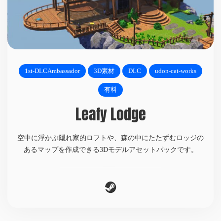
1st-DLCAmbassador
3D素材
DLC
udon-cat-works
有料
Leafy Lodge
空中に浮かぶ隠れ家的ロフトや、森の中にたたずむロッジの
あるマップを作成できる3Dモデルアセットパックです。