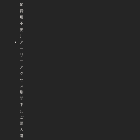
加
費
用
不
要
）
ア
ー
リ
ー
ア
ク
セ
ス
期
間
中
に
ご
購
入
済