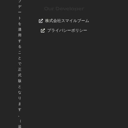
プ
デ
Our Developer
ー
ト
株式会社スマイルブーム
を
適
プライバシーポリシー
用
す
る
こ
と
で
正
式
版
と
な
り
ま
す
。
（
追