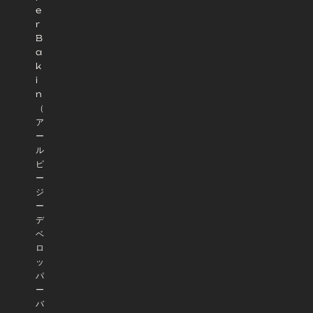
e
r
B
a
k
i
n
（
ア
ー
ル
ピ
ー
ジ
ー
デ
ベ
ロ
ッ
パ
ー
バ