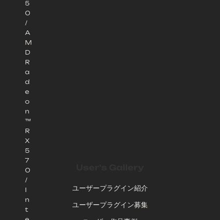
5
0
/
A
M
D
R
a
d
e
o
n
™
R
X
5
7
User's Gallery
0
/
ユーザープラグイン紹介
I
n
ユーザープラグイン募集
t
e