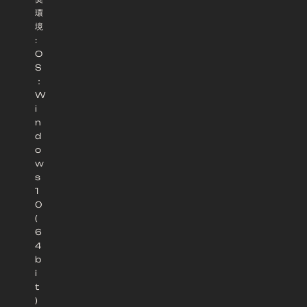
環
境
:
O
S
：
W
i
n
d
o
w
s
1
0
(
6
4
b
i
t
)