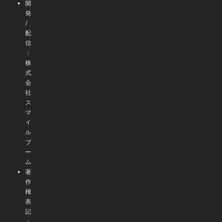
開
発
/
配
信
：
株
式
会
社
ス
マ
イ
ル
ブ
ー
ム
著
作
権
表
記
：