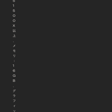
5
1
5
0
0
X
以
上
、
メ
モ
リ
：
1
6
G
B
、
グ
ラ
フ
ィ
ッ