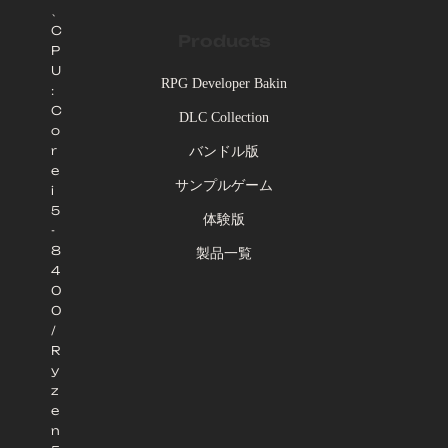
、
C
Products
P
U
RPG Developer Bakin
:
C
DLC Collection
o
r
バンドル版
e
サンプルゲーム
i
5
体験版
-
8
製品一覧
4
0
0
/
R
y
z
e
n