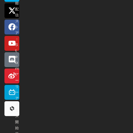
能
配
信
ス
ト
ア
：
S
t
e
a
m
ア
ー
リ
ー
ア
ク
セ
ス
開
始