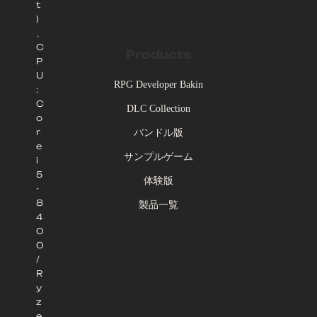
t
)
、
C
Products
P
U
RPG Developer Bakin
:
C
DLC Collection
o
r
バンドル版
e
サンプルゲーム
i
5
体験版
-
8
製品一覧
4
0
0
/
R
y
z
e