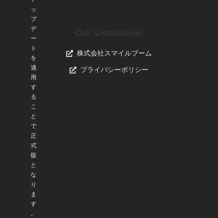
ッ
プ
デ
Our Developer
ー
ト
株式会社スマイルブーム
を
適
プライバシーポリシー
用
す
る
こ
と
で
正
式
版
と
な
り
ま
す
。