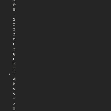
始
日
：
2
0
2
2
年
1
0
月
1
8
日
正
式
版
リ
リ
ー
ス
日