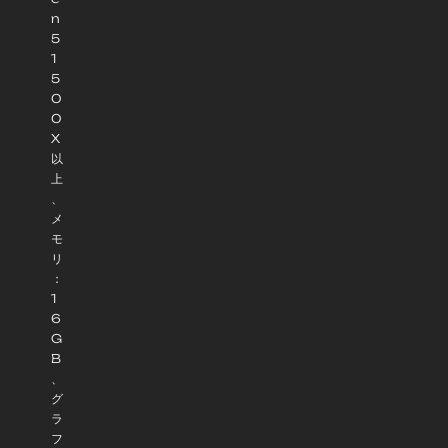
n
5
1
5
0
0
X
以
上
、
メ
モ
リ
：
1
6
G
B
、
グ
ラ
フ