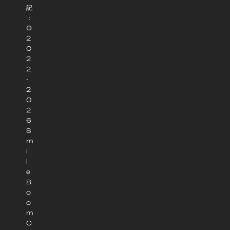
記
：
©
2
0
2
2
-
2
0
2
6
S
m
i
l
e
B
o
o
m
C