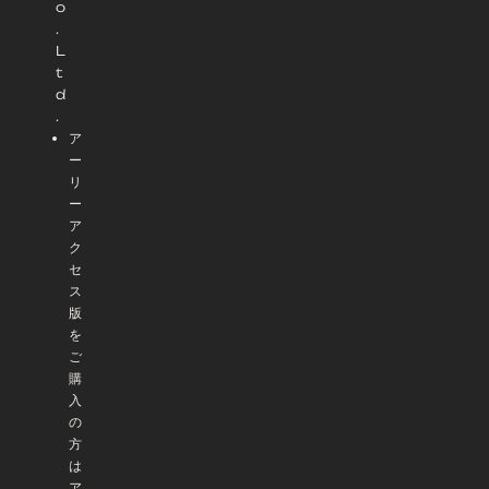
o
.
L
t
d
.
ア
ー
リ
ー
ア
ク
セ
ス
版
を
ご
購
入
の
方
は
ア