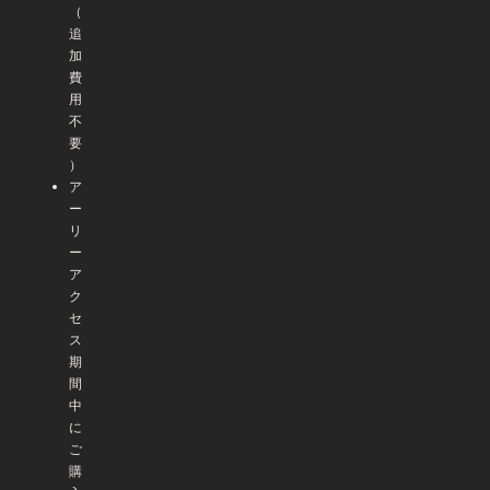
（
追
加
費
用
不
要
）
ア
ー
リ
ー
ア
ク
セ
ス
期
間
中
に
ご
購