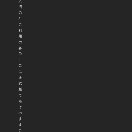
入
済
み
/
ご
利
用
の
各
D
L
C
は
正
式
版
で
も
そ
の
ま
ま
ご