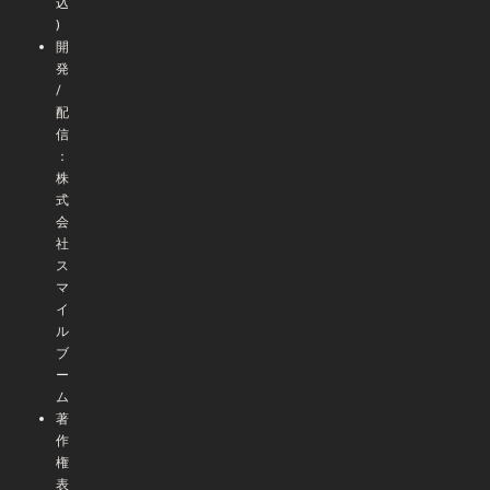
込
)
開
発
/
配
信
：
株
式
会
社
ス
マ
イ
ル
ブ
ー
ム
著
作
権
表