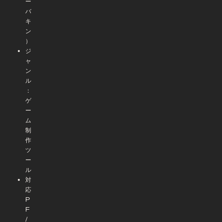
ー
バ
キ
ン
）
ジ
ャ
ン
ル
：
ゲ
ー
ム
制
作
ツ
ー
ル
対
応
P
F
/