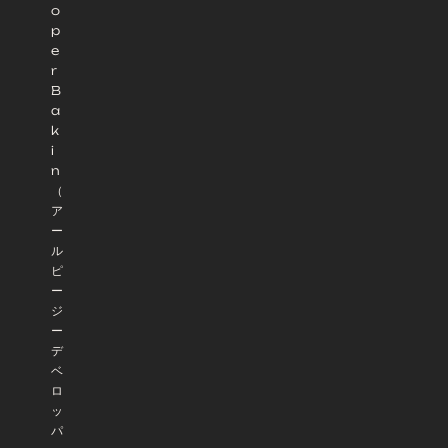
o
p
e
r
B
a
k
i
n
（
ア
ー
ル
ピ
ー
ジ
ー
デ
ベ
ロ
ッ
パ