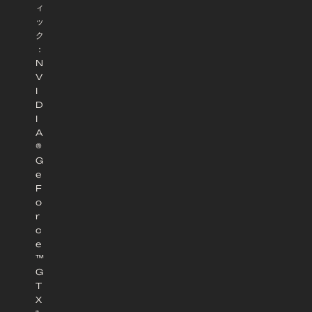
ィ
ッ
ク
：
N
V
I
D
I
A
®
G
e
F
o
r
c
e
™
G
T
X