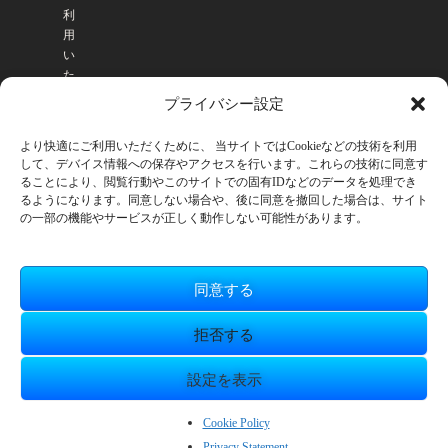
利
用
い
た
だ
プライバシー設定
け
ま
より快適にご利用いただくために、 当サイトではCookieなどの技術を利用
す
して、デバイス情報への保存やアクセスを行います。これらの技術に同意す
。
ることにより、閲覧行動やこのサイトでの固有IDなどのデータを処理でき
るようになります。同意しない場合や、後に同意を撤回した場合は、サイト
の一部の機能やサービスが正しく動作しない可能性があります。
同意する
拒否する
設定を表示
© SmileBoom Co.Ltd.
ZH_CN
Cookie Policy
Privacy Statement