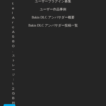
ユーザープラグイン募集
t
e
ユーザー作品事例
l
Bakin DLC アンバサダー概要
A
r
Bakin DLC アンバサダー投稿一覧
c
A
5
8
0
、
ス
ト
レ
ー
ジ
：
1
2
G
B
利