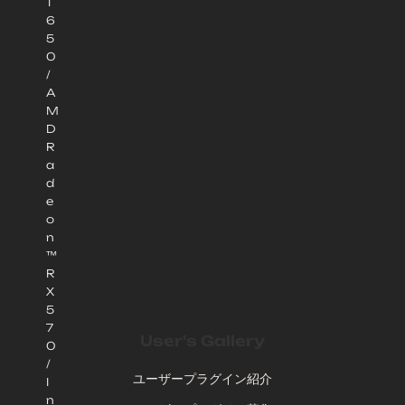
1
6
5
0
/
A
M
D
R
a
d
e
o
n
™
R
X
5
7
User's Gallery
0
/
ユーザープラグイン紹介
I
n