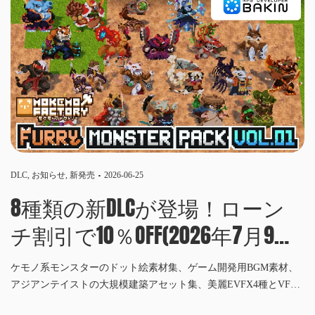
DLC
,
お知らせ
,
新発売
2026-06-25
8種類の新DLCが登場！ローン
チ割引で10％OFF(2026年7月9日
午前2時JSTまで)
ケモノ系モンスターのドット絵素材集、ゲーム開発用BGM素材、
アジアンテイストの大規模建築アセット集、美麗EVFX4種とVFX
向けアイコンパックが登場！