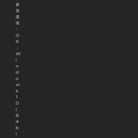
推
奨
環
境
:
O
S
：
W
i
n
d
o
w
s
1
0
(
6
4
b
i