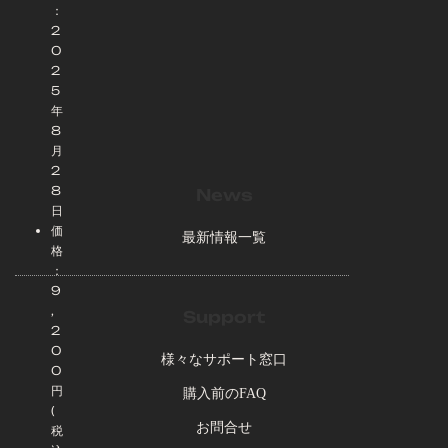
：
2
0
2
5
年
8
月
2
8
News
日
価
最新情報一覧
格
：
9
,
Support
2
0
様々なサポート窓口
0
円
購入前のFAQ
(
お問合せ
税