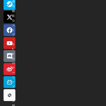
用
可
能
配
信
ス
ト
ア
：
S
t
e
a
m
ア
ー
リ
ー
ア
ク
セ
ス
開