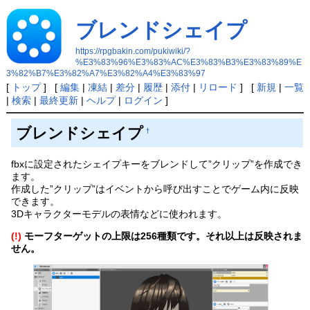
ブレンドシェイプ
https://rpgbakin.com/pukiwiki/?
%E3%83%96%E3%83%AC%E3%83%B3%E3%83%89%E
3%82%B7%E3%82%A7%E3%82%A4%E3%83%97
[
トップ
] [
編集
|
凍結
|
差分
|
履歴
|
添付
|
リロード
] [
新規
|
一覧
|
検索
|
最終更新
|
ヘルプ
|
ログイン
]
ブレンドシェイプ
†
fbxに設定されたシェイプキーをブレンドして”クリップ”を作成でき
ます。
作成した”クリップ”はイベントから呼び出すことでゲーム内に反映
できます。
3Dキャラクターモデルの表情などに使われます。
(!)
モーフターゲットの上限は256種類です。それ以上は反映されま
せん。