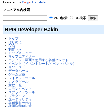
Powered by
Translate
マニュアル内検索
AND検索
OR検索
RPG Developer Bakin
トップ
はじめに
FAQ
制作Tips
トップメニュー
マップエディター
エディット画面で使用する各種パレット
イベント（イベントシート/イベントパネル）
リソース
データベース
ゲーム定義
レイアウトツール
カメラツール
変数一覧
コモンイベント
スプライトツール
プラグイン
ユーティリティ
各種素材の仕様
使用許諾契約書