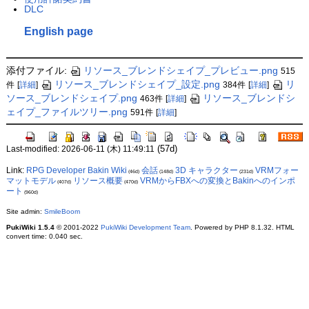
DLC
English page
添付ファイル:
リソース_ブレンドシェイプ_プレビュー.png
515
リソース_ブレンドシェイプ_設定.png
リ
件
[
詳細
]
384件
[
詳細
]
ソース_ブレンドシェイプ.png
リソース_ブレンドシ
463件
[
詳細
]
ェイプ_ファイルツリー.png
591件
[
詳細
]
(57d)
Last-modified: 2026-06-11 (木) 11:49:11
Link:
RPG Developer Bakin Wiki
会話
3D キャラクター
VRMフォー
(46d)
(148d)
(231d)
マットモデル
リソース概要
VRMからFBXへの変換とBakinへのインポ
(407d)
(470d)
ート
(960d)
Site admin:
SmileBoom
PukiWiki 1.5.4
© 2001-2022
PukiWiki Development Team
. Powered by PHP 8.1.32. HTML
convert time: 0.040 sec.