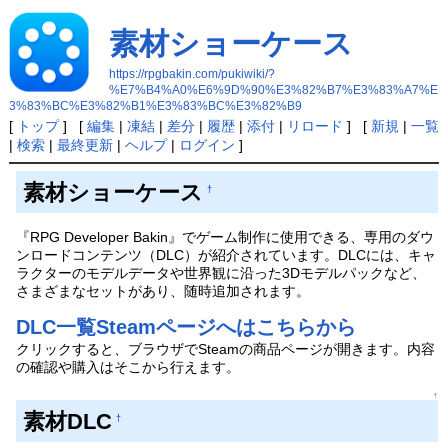
素材ショーケース
https://rpgbakin.com/pukiwiki/?
%E7%B4%A0%E6%9D%90%E3%82%B7%E3%83%A7%E
3%83%BC%E3%82%B1%E3%83%BC%E3%82%B9
[
トップ
] [
編集
|
凍結
|
差分
|
履歴
|
添付
|
リロード
] [
新規
|
一覧
|
検索
|
最終更新
|
ヘルプ
|
ログイン
]
素材ショーケース
†
『RPG Developer Bakin』でゲーム制作に使用できる、専用のダウ
ンロードコンテンツ（DLC）が紹介されています。DLCには、キャ
ラクターのモデルデータや世界観に沿った3Dモデルパックなど、
さまざまなセットがあり、随時追加されます。
DLC一覧Steamページへはこちらから
クリックすると、ブラウザでSteamの商品ページが開きます。内容
の確認や購入はそこから行えます。
↑
素材DLC
†