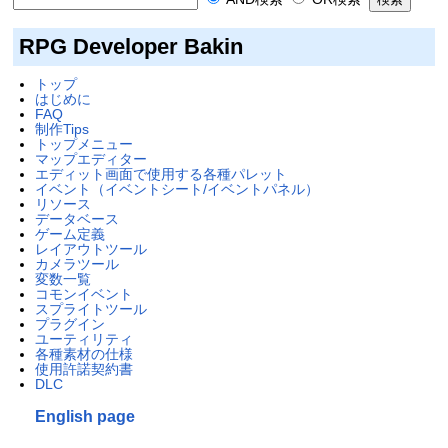
RPG Developer Bakin
トップ
はじめに
FAQ
制作Tips
トップメニュー
マップエディター
エディット画面で使用する各種パレット
イベント（イベントシート/イベントパネル）
リソース
データベース
ゲーム定義
レイアウトツール
カメラツール
変数一覧
コモンイベント
スプライトツール
プラグイン
ユーティリティ
各種素材の仕様
使用許諾契約書
DLC
English page