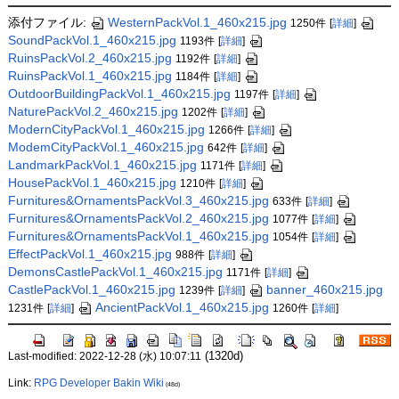
添付ファイル:
WesternPackVol.1_460x215.jpg
1250件
[
詳細
]
SoundPackVol.1_460x215.jpg
1193件
[
詳細
]
RuinsPackVol.2_460x215.jpg
1192件
[
詳細
]
RuinsPackVol.1_460x215.jpg
1184件
[
詳細
]
OutdoorBuildingPackVol.1_460x215.jpg
1197件
[
詳細
]
NaturePackVol.2_460x215.jpg
1202件
[
詳細
]
ModernCityPackVol.1_460x215.jpg
1266件
[
詳細
]
ModemCityPackVol.1_460x215.jpg
642件
[
詳細
]
LandmarkPackVol.1_460x215.jpg
1171件
[
詳細
]
HousePackVol.1_460x215.jpg
1210件
[
詳細
]
Furnitures&OrnamentsPackVol.3_460x215.jpg
633件
[
詳細
]
Furnitures&OrnamentsPackVol.2_460x215.jpg
1077件
[
詳細
]
Furnitures&OrnamentsPackVol.1_460x215.jpg
1054件
[
詳細
]
EffectPackVol.1_460x215.jpg
988件
[
詳細
]
DemonsCastlePackVol.1_460x215.jpg
1171件
[
詳細
]
CastlePackVol.1_460x215.jpg
banner_460x215.jpg
1239件
[
詳細
]
AncientPackVol.1_460x215.jpg
1231件
[
詳細
]
1260件
[
詳細
]
(1320d)
Last-modified: 2022-12-28 (水) 10:07:11
Link:
RPG Developer Bakin Wiki
(48d)