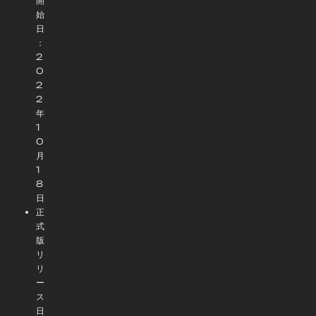
開
始
日
：
2
0
2
2
年
1
0
月
1
8
日
正
式
版
リ
リ
ー
ス
日