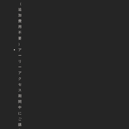
（
追
加
費
用
不
要
）
ア
ー
リ
ー
ア
ク
セ
ス
期
間
中
に
ご
購