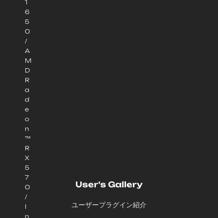
1
6
5
0
/
A
M
D
R
a
d
e
o
n
™
R
X
5
7
User's Gallery
0
/
ユーザープラグイン紹介
I
n