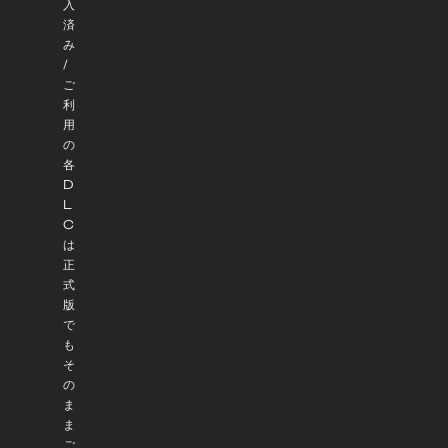
入
済
み
/
ご
利
用
の
各
D
L
C
は
正
式
版
で
も
そ
の
ま
ま
ご