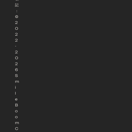
記
：
©
2
0
2
2
-
2
0
2
6
S
m
i
l
e
B
o
o
m
C