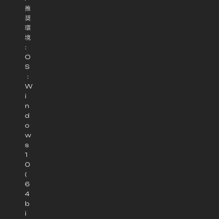
推
奨
環
境
:
O
S
：
W
i
n
d
o
w
s
1
0
(
6
4
b
i