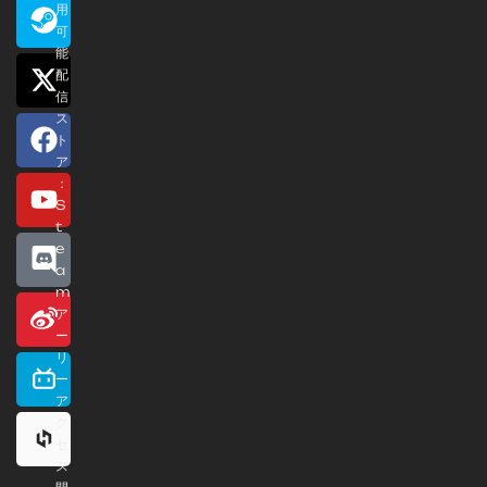
用
可
能
配
信
ス
ト
ア
：
S
t
e
a
m
ア
ー
リ
ー
ア
ク
セ
ス