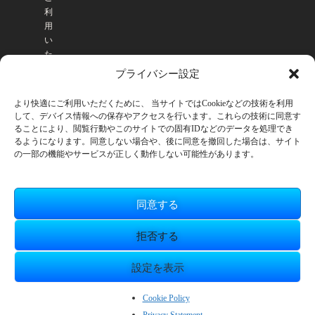
利
用
い
た
だ
プライバシー設定
け
ま
より快適にご利用いただくために、 当サイトではCookieなどの技術を利用
す
して、デバイス情報への保存やアクセスを行います。これらの技術に同意す
。
ることにより、閲覧行動やこのサイトでの固有IDなどのデータを処理でき
るようになります。同意しない場合や、後に同意を撤回した場合は、サイト
の一部の機能やサービスが正しく動作しない可能性があります。
同意する
拒否する
設定を表示
© SmileBoom Co.Ltd.
ZH_CN
Cookie Policy