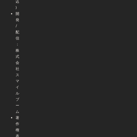
込
)
開
発
/
配
信
：
株
式
会
社
ス
マ
イ
ル
ブ
ー
ム
著
作
権
表