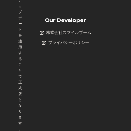
ア
ッ
プ
デ
Our Developer
ー
ト
株式会社スマイルブーム
を
適
プライバシーポリシー
用
す
る
こ
と
で
正
式
版
と
な
り
ま
す
。