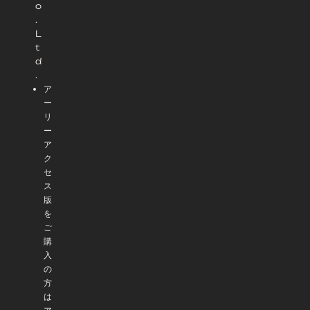
o
.
L
t
d
.
ア
ー
リ
ー
ア
ク
セ
ス
版
を
ご
購
入
の
方
は