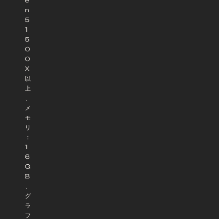
e
n
5
1
5
0
0
X
以
上
、
メ
モ
リ
：
1
6
G
B
、
グ
ラ
フ