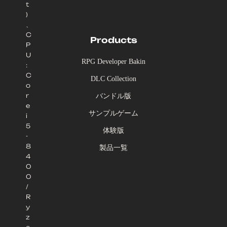
t
)
、
C
Products
P
U
RPG Developer Bakin
:
C
DLC Collection
o
r
バンドル版
e
サンプルゲーム
i
5
体験版
-
8
製品一覧
4
0
0
/
R
y
z