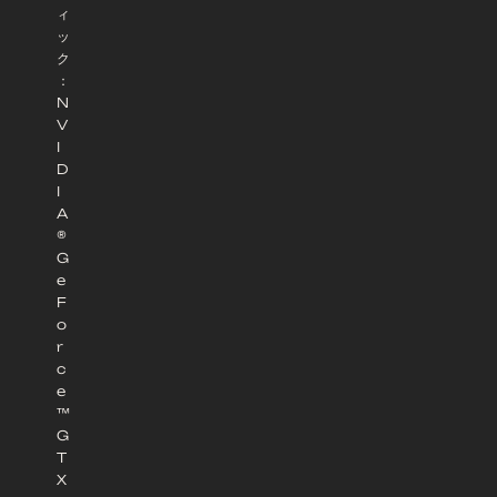
ィ
ッ
ク
：
N
V
I
D
I
A
®
G
e
F
o
r
c
e
™
G
T
X