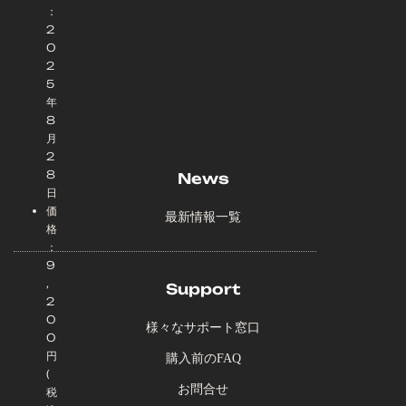
：
2
0
2
5
年
8
月
2
8
News
日
価
最新情報一覧
格
：
9
,
Support
2
0
様々なサポート窓口
0
円
購入前のFAQ
(
お問合せ
税