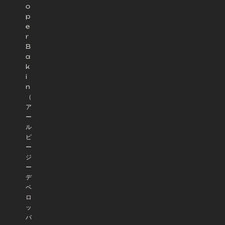
o
p
e
r
B
a
k
i
n
（
ア
ー
ル
ピ
ー
ジ
ー
デ
ベ
ロ
ッ
パ