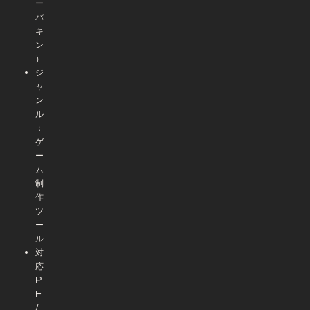
ー
バ
キ
ン
）
ジ
ャ
ン
ル
：
ゲ
ー
ム
制
作
ツ
ー
ル
対
応
P
F
/