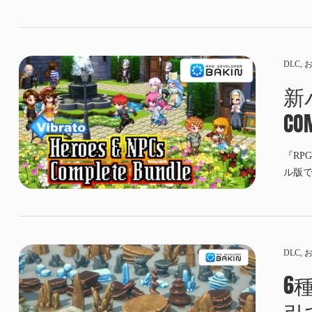
DLC
,
新バ
CO
『RP
ル版
DLC
,
6