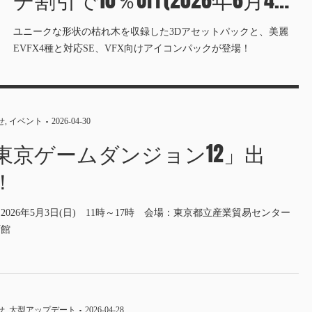
午前2時JSTまで)
ユニークな形状の枯れ木を収録した3Dアセットパックと、美麗
EVFX4種と対応SE、VFX向けアイコンパックが登場！
せ
,
イベント
2026-04-30
東京ゲームダンジョン12」出
！
2026年5月3日(日) 11時～17時 会場：東京都立産業貿易センター
町館
せ
,
大型アップデート
2026-04-28