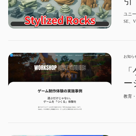
引で
JS
ユニー
SE、
お知ら
「
ー
教育