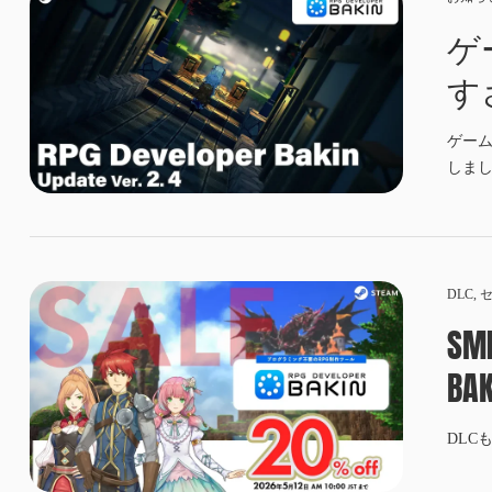
ゲ
す
ート
ゲーム
しま
DLC
,
SM
BA
DLCも