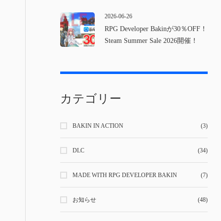
2026-06-26
RPG Developer Bakinが30％OFF！
Steam Summer Sale 2026開催！
カテゴリー
BAKIN IN ACTION
(3)
DLC
(34)
MADE WITH RPG DEVELOPER BAKIN
(7)
お知らせ
(48)