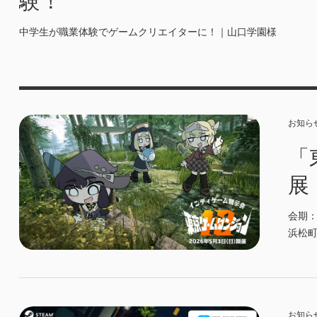
中学生が職業体験でゲームクリエイターに！｜山口学園様
お知ら
「
展
会期：
浜松
お知ら