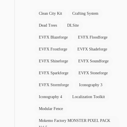
Clean City Kit
Crafting System
Dead Trees
DLSite
EVFX Blazeforge
EVFX Floodforge
EVFX Frostforge
EVFX Shadeforge
EVFX Shineforge
EVFX Soundforge
EVFX Sparkforge
EVFX Stoneforge
EVFX Stormforge
Iconography 3
Iconography 4
Localization Toolkit
Modular Fence
Mokemo Factory MONSTER PIXEL PACK