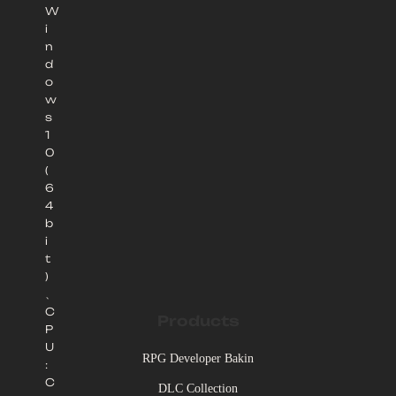
W
i
n
d
o
w
s
1
0
(
6
4
b
i
t
)
、
C
Products
P
U
RPG Developer Bakin
:
C
DLC Collection