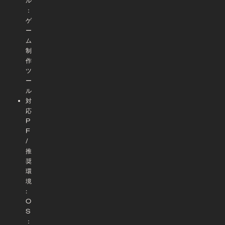
ル
：
ゲ
ー
ム
制
作
ツ
ー
ル
対
応
P
F
/
推
奨
環
境
:
O
S
：