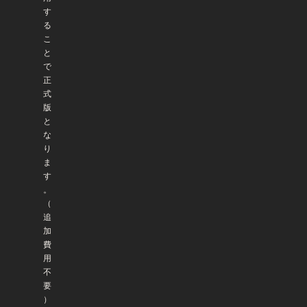
す
る
こ
と
で
正
式
版
と
な
り
ま
す
。
（
追
加
費
用
不
要
）