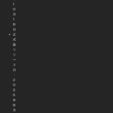
1
0
月
1
8
日
正
式
版
リ
リ
ー
ス
日
：
2
0
2
5
年
8
月