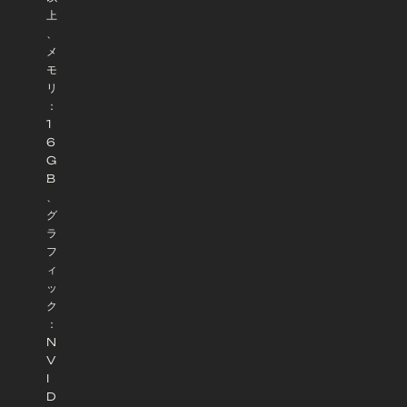
上
、
メ
モ
リ
：
1
6
G
B
、
グ
ラ
フ
ィ
ッ
ク
：
N
V
I
D