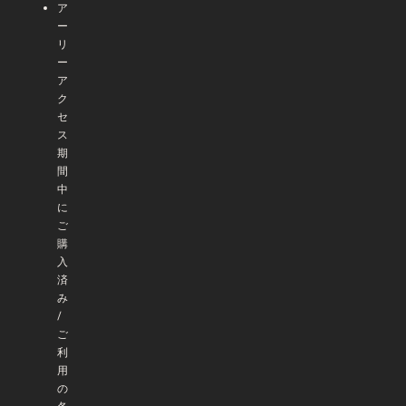
ア
ー
リ
ー
ア
ク
セ
ス
期
間
中
に
ご
購
入
済
み
/
ご
利
用
の