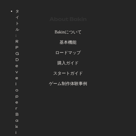
タ
イ
About Bakin
ト
ル
Bakinについて
:
R
基本機能
P
ロードマップ
G
D
購入ガイド
e
v
スタートガイド
e
ゲーム制作体験事例
l
o
p
e
r
B
a
k
i