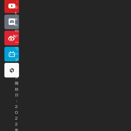
：
S
t
e
a
m
ア
ー
リ
ー
ア
ク
セ
ス
開
始
日
：
2
0
2
2
年