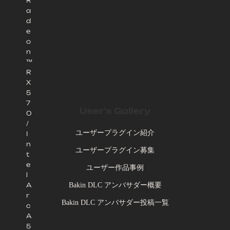
R
a
d
e
o
n
™
R
X
5
7
User's Gallery
0
/
ユーザープラグイン紹介
I
n
ユーザープラグイン募集
t
e
ユーザー作品事例
l
Bakin DLC アンバサダー概要
A
r
Bakin DLC アンバサダー投稿一覧
c
A
5