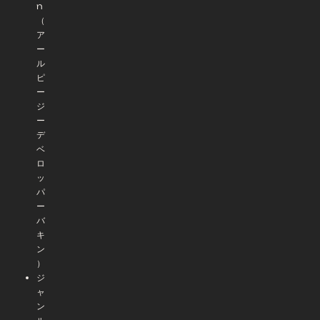
n
（
ア
ー
ル
ピ
ー
ジ
ー
デ
ベ
ロ
ッ
パ
ー
バ
キ
ン
）
ジ
ャ
ン