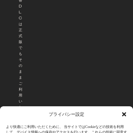
各
D
L
C
は
正
式
版
で
も
そ
の
ま
ま
ご
利
用
い
た
だ
プライバシー設定
け
ま
より快適にご利用いただくために、 当サイトではCookieなどの技術を利用
す
して、デバイス情報への保存やアクセスを行います。これらの技術に同意す