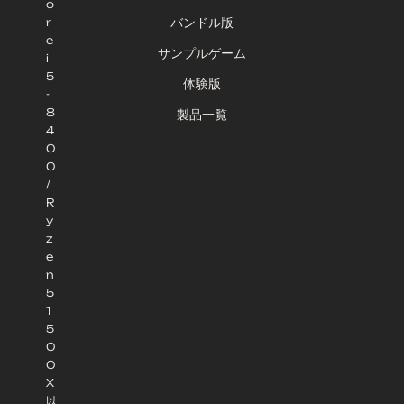
o
r
バンドル版
e
サンプルゲーム
i
5
体験版
-
8
製品一覧
4
0
0
/
R
y
z
e
n
5
1
5
0
0
X
以