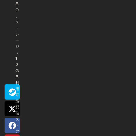
8
0
、
ス
ト
レ
ー
ジ
：
1
2
G
B
利
用
可
能
配
信
ス
ト
ア