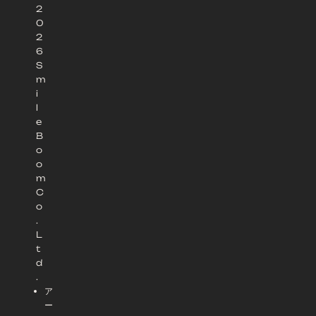
2
0
2
6
S
m
i
l
e
B
o
o
m
C
o
.
L
t
d
.
ア
ー