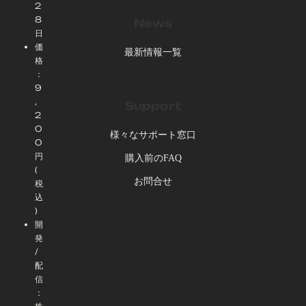
2
8
News
日
価
最新情報一覧
格
：
9
,
Support
2
0
様々なサポート窓口
0
円
購入前のFAQ
(
お問合せ
税
込
)
開
発
/
配
信
：