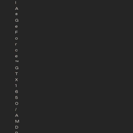
I
A
®
G
e
F
o
r
c
e
™
G
T
X
1
6
5
0
/
A
M
D