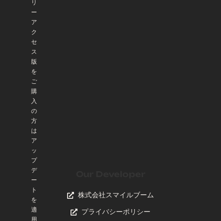
リ
ー
ア
ク
セ
ス
版
を
ご
購
入
の
方
は
ア
ッ
プ
デ
Our Developer
ー
ト
株式会社スマイルブーム
を
適
プライバシーポリシー
用