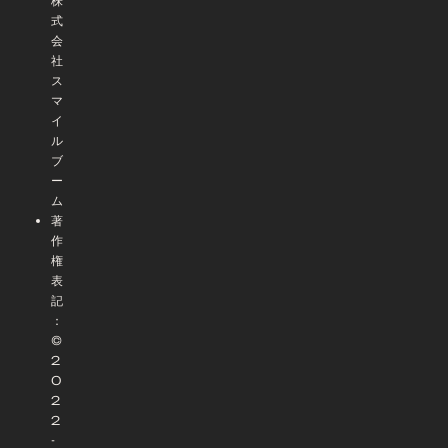
株
式
会
社
ス
マ
イ
ル
ブ
ー
ム
著
作
権
表
記
：
©
2
0
2
2
-