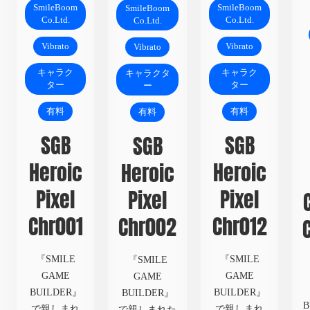
SmileBoom
SmileBoom
SmileBoom
Co.Ltd.
Co.Ltd.
Co.Ltd.
Vibrato
Vibrato
Vibrato
キャラク
キャラク
キャラクタ
ター
ター
ー
有料
有料
有料
SGB
SGB
SGB
Heroic
Heroic
Heroic
Pixel
Pixel
Pixel
Chr001
Chr012
Chr002
『SMILE
『SMILE
『SMILE
GAME
GAME
GAME
BUILDER』
BUILDER』
BUILDER』
で親しまれ
で親しまれ
で親しまれた