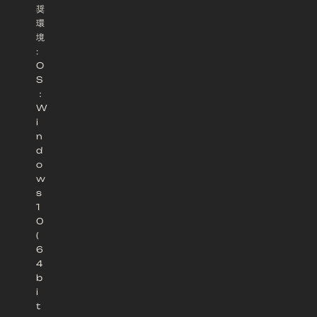
奨
環
境
:
O
S
：
W
i
n
d
o
w
s
1
0
(
6
4
b
i
t