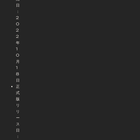
日
：
2
0
2
2
年
1
0
月
1
8
日
正
式
版
リ
リ
ー
ス
日
：