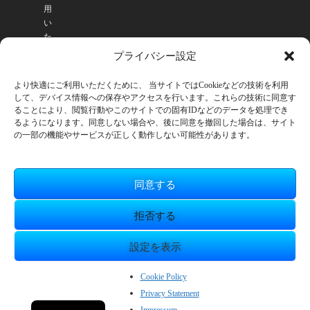
用
い
た
だ
プライバシー設定
け
ま
より快適にご利用いただくために、 当サイトではCookieなどの技術を利用
す
して、デバイス情報への保存やアクセスを行います。これらの技術に同意す
。
ることにより、閲覧行動やこのサイトでの固有IDなどのデータを処理でき
るようになります。同意しない場合や、後に同意を撤回した場合は、サイト
の一部の機能やサービスが正しく動作しない可能性があります。
同意する
拒否する
設定を表示
© SmileBoom Co.Ltd.
ZH_CN
Cookie Policy
Privacy Statement
EN