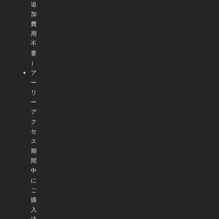
追
加
費
用
不
要
）
ア
ー
リ
ー
ア
ク
セ
ス
期
間
中
に
ご
購
入