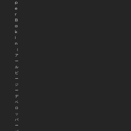
p
e
r
B
a
k
i
n
（
ア
ー
ル
ピ
ー
ジ
ー
デ
ベ
ロ
ッ
パ
ー