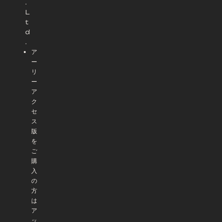
.
L
t
d
.
ア
ー
リ
ー
ア
ク
セ
ス
版
を
ご
購
入
の
方
は
ア
ッ