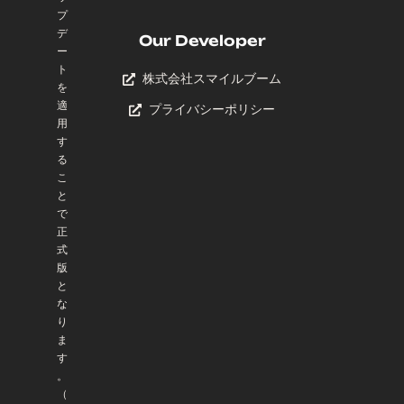
プ
デ
Our Developer
ー
ト
株式会社スマイルブーム
を
適
プライバシーポリシー
用
す
る
こ
と
で
正
式
版
と
な
り
ま
す
。
（