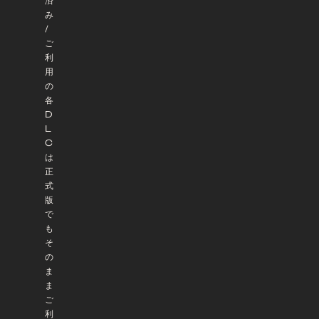
済
み
/
ご
利
用
の
各
D
L
C
は
正
式
版
で
も
そ
の
ま
ま
ご
利