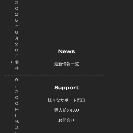
2
0
2
5
年
8
月
2
8
News
日
価
最新情報一覧
格
：
9
,
Support
2
0
様々なサポート窓口
0
円
購入前のFAQ
(
お問合せ
税
込