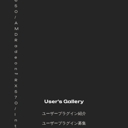
6
5
0
/
A
M
D
R
a
d
e
o
n
™
R
X
5
7
User's Gallery
0
/
ユーザープラグイン紹介
I
n
ユーザープラグイン募集
t