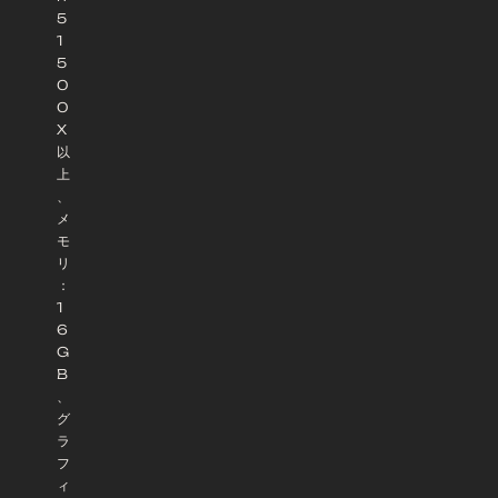
5
1
5
0
0
X
以
上
、
メ
モ
リ
：
1
6
G
B
、
グ
ラ
フ
ィ