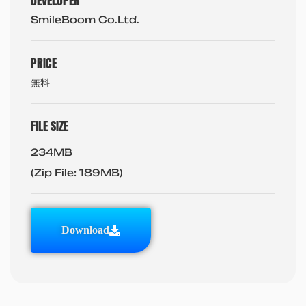
DEVELOPER
SmileBoom Co.Ltd.
PRICE
無料
FILE SIZE
234MB
(Zip File: 189MB)
Download