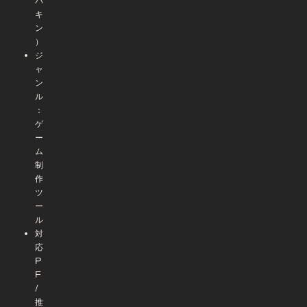
バ
キ
ン
）
ジ
ャ
ン
ル
：
ゲ
ー
ム
制
作
ツ
ー
ル
対
応
P
F
/
推