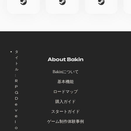
タ
イ
About Bakin
ト
ル
Bakinについて
:
R
基本機能
P
ロードマップ
G
D
購入ガイド
e
v
スタートガイド
e
ゲーム制作体験事例
l
o