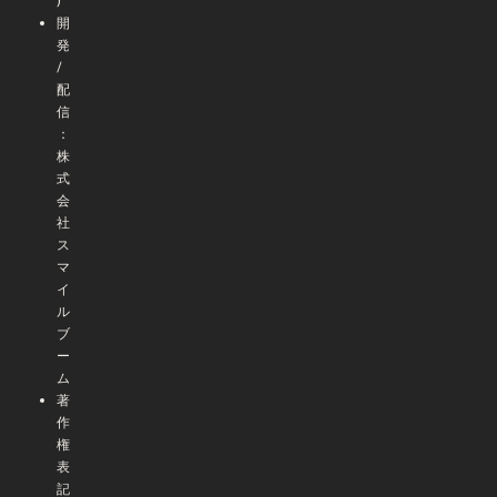
)
開
発
/
配
信
：
株
式
会
社
ス
マ
イ
ル
ブ
ー
ム
著
作
権
表
記