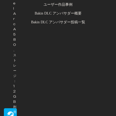
e
ユーザー作品事例
l
Bakin DLC アンバサダー概要
A
r
Bakin DLC アンバサダー投稿一覧
c
A
5
8
0
、
ス
ト
レ
ー
ジ
：
1
2
G
B
利
用