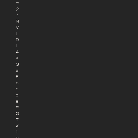
ッ
ク
：
N
V
I
D
I
A
®
G
e
F
o
r
c
e
™
G
T
X
1