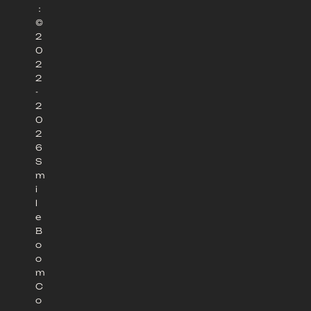
：
©
2
0
2
2
-
2
0
2
6
S
m
i
l
e
B
o
o
m
C
o