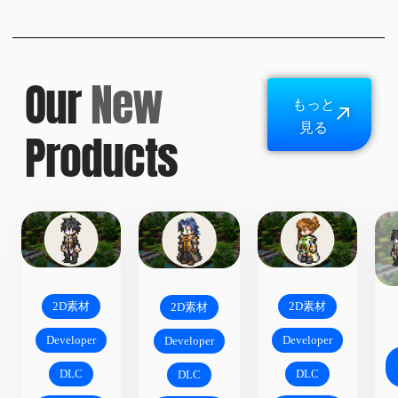
Our
New
もっと
見る
Products
2D素材
2D素材
2D素材
Developer
Developer
Developer
DLC
DLC
DLC