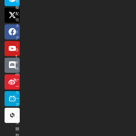
可
能
配
信
ス
ト
ア
：
S
t
e
a
m
ア
ー
リ
ー
ア
ク
セ
ス
開
始