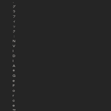
、
グ
ラ
フ
ィ
ッ
ク
：
N
V
I
D
I
A
®
G
e
F
o
r
c
e
™