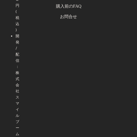
円
購入前のFAQ
(
お問合せ
税
込
)
開
発
/
配
信
：
株
式
会
社
ス
マ
イ
ル
ブ
ー
ム