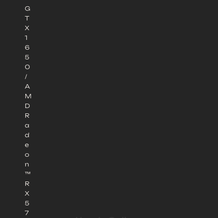
G
T
X
1
6
5
0
/
A
M
D
R
a
d
e
o
n
™
R
X
5
7