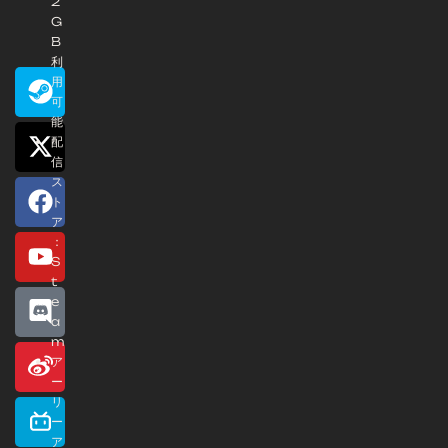
2
G
B
利
用
可
能
配
信
ス
ト
ア
：
S
t
e
a
m
ア
ー
リ
ー
ア