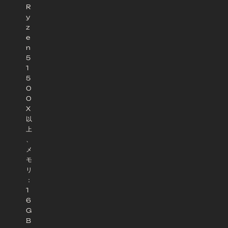
R
y
z
e
n
5
1
5
0
0
X
以
上
、
メ
モ
リ
：
1
6
G
B