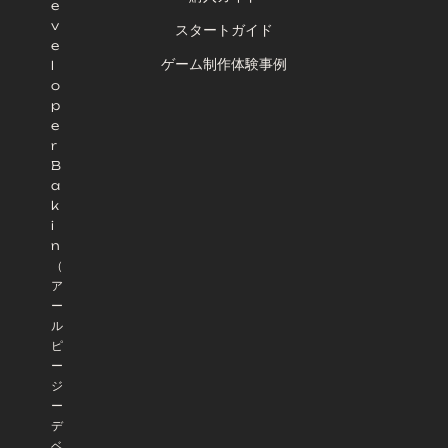
e
v
スタートガイド
e
ゲーム制作体験事例
l
o
p
e
r
B
a
k
i
n
（
ア
ー
ル
ピ
ー
ジ
ー
デ
ベ