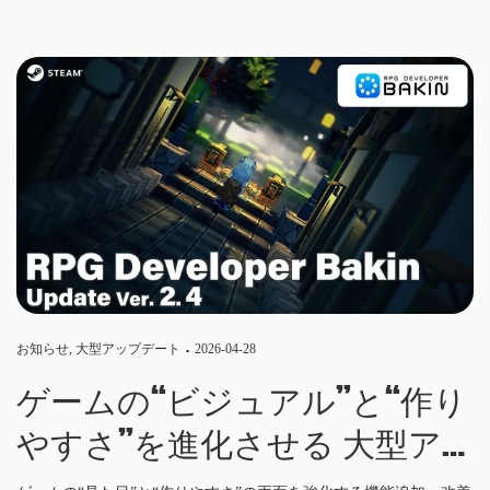
お知らせ
,
大型アップデート
2026-04-28
ゲームの“ビジュアル”と“作り
やすさ”を進化させる 大型ア
ップデートVER.2.4実装