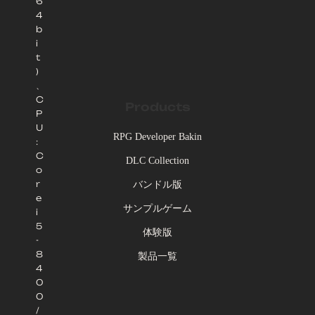
6
4
b
i
t
)
、
C
Products
P
U
RPG Developer Bakin
:
C
DLC Collection
o
r
バンドル版
e
サンプルゲーム
i
5
体験版
-
8
製品一覧
4
0
0
/