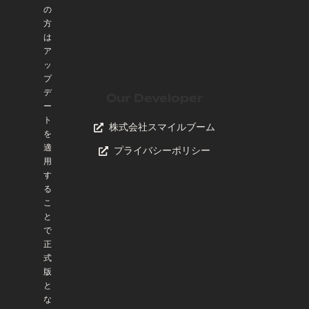
の
方
は
ア
ッ
プ
デ
Our Developer
ー
ト
株式会社スマイルブーム
を
適
プライバシーポリシー
用
す
る
こ
と
で
正
式
版
と
な