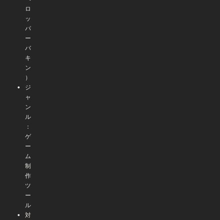
ロ
ッ
パ
ー
バ
キ
ン
）
ジ
ャ
ン
ル
：
ゲ
ー
ム
制
作
ツ
ー
ル
対