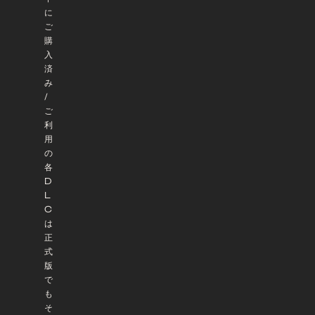
に
ご
購
入
済
み
/
ご
利
用
の
各
D
L
C
は
正
式
版
で
も
そ