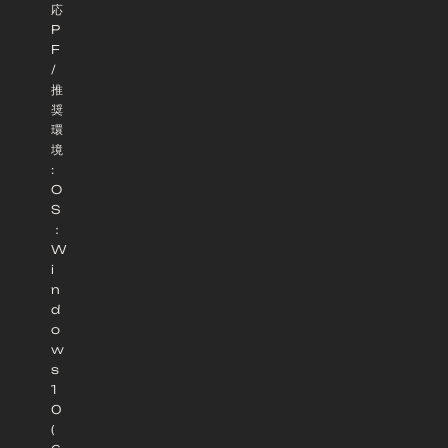
応
P
F
/
推
奨
環
境
:
O
S
：
W
i
n
d
o
w
s
1
0
(