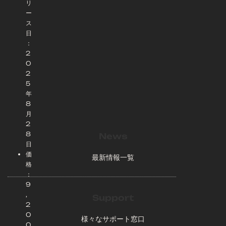
リ
ー
ス
日
：
2
0
2
5
年
8
月
2
8
News
日
価
最新情報一覧
格
：
9
,
Support
2
0
様々なサポート窓口
0