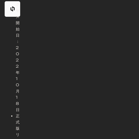
ク
セ
ス
開
始
日
：
2
0
2
2
年
1
0
月
1
8
日
正
式
版
リ