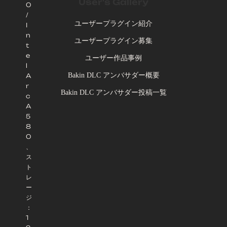
User's Gallery
0
/
ユーザープラグイン紹介
I
n
ユーザープラグイン募集
t
e
ユーザー作品事例
l
Bakin DLC アンバサダー概要
A
r
Bakin DLC アンバサダー投稿一覧
c
A
5
8
0
、
ス
ト
レ
ー
ジ
：
1