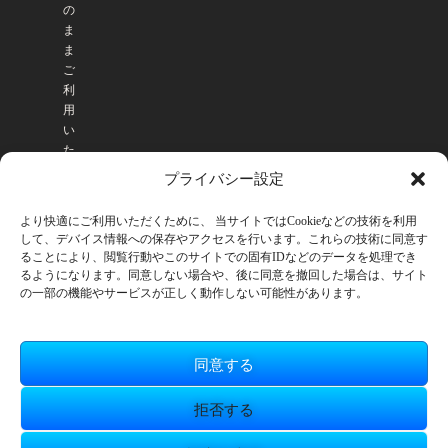
の
ま
ま
ご
利
用
い
た
だ
プライバシー設定
け
ま
より快適にご利用いただくために、 当サイトではCookieなどの技術を利用
す
して、デバイス情報への保存やアクセスを行います。これらの技術に同意す
。
ることにより、閲覧行動やこのサイトでの固有IDなどのデータを処理でき
るようになります。同意しない場合や、後に同意を撤回した場合は、サイト
の一部の機能やサービスが正しく動作しない可能性があります。
同意する
拒否する