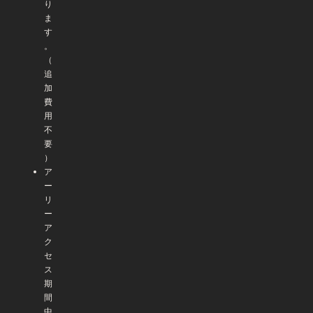
り
ま
す
。
（
追
加
費
用
不
要
）
ア
ー
リ
ー
ア
ク
セ
ス
期
間
中