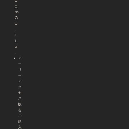
o
o
m
C
o
.
L
t
d
.
ア
ー
リ
ー
ア
ク
セ
ス
版
を
ご
購
入