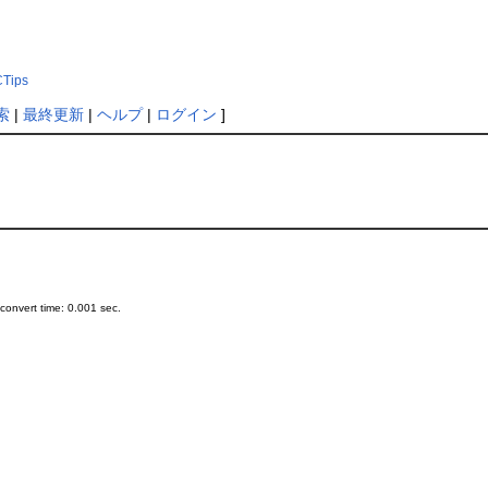
Tips
索
|
最終更新
|
ヘルプ
|
ログイン
]
onvert time: 0.001 sec.