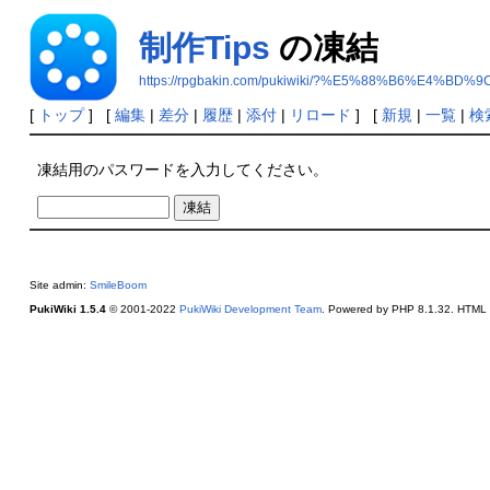
制作Tips
の凍結
https://rpgbakin.com/pukiwiki/?%E5%88%B6%E4%BD%9C
[
トップ
] [
編集
|
差分
|
履歴
|
添付
|
リロード
] [
新規
|
一覧
|
検
凍結用のパスワードを入力してください。
Site admin:
SmileBoom
PukiWiki 1.5.4
© 2001-2022
PukiWiki Development Team
. Powered by PHP 8.1.32. HTML c