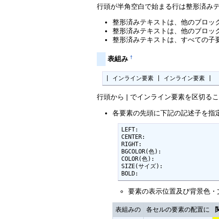
行頭が半角空白で始まる行は整形済み
整形済みテキストは、他のブロッ
整形済みテキストは、他のブロッ
整形済みテキストは、すべての子
†
表組み
| インライン要素 | インライン要素 |
行頭から | でインライン要素を区切る
各要素の先頭に下記の記述子を指
LEFT:

CENTER:

RIGHT:

BGCOLOR(色):

COLOR(色):

SIZE(サイズ):

BOLD:
要素の表示位置及び背景色・
表組みの
各セルの要素の配置に