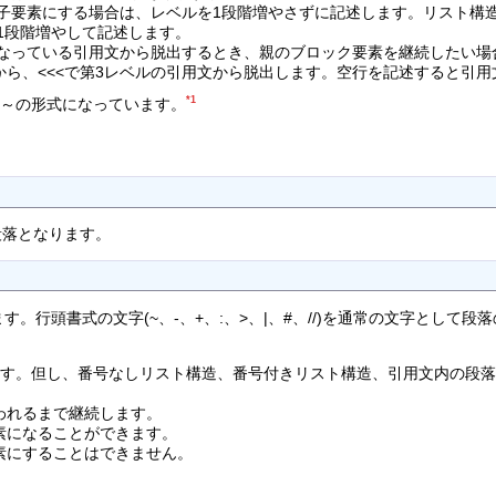
子要素にする場合は、レベルを1段階増やさずに記述します。リスト構
1段階増やして記述します。
なっている引用文から脱出するとき、親のブロック要素を継続したい場合は
文から、<<<で第3レベルの引用文から脱出します。空行を記述すると引
*1
#～の形式になっています。
段落となります。
ます。行頭書式の文字(~、-、+、:、>、|、#、//)を通常の文字とし
ます。但し、番号なしリスト構造、番号付きリスト構造、引用文内の段落
われるまで継続します。
素になることができます。
素にすることはできません。