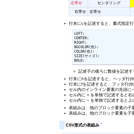
左寄せ
センタリング
右寄せ
左寄せ
行末にcを記述すると、書式指定
LEFT:

CENTER:

RIGHT:

BGCOLOR(色):

COLOR(色):

SIZE(サイズ):

BOLD:
記述子の後ろに数値を記述す
行末にhを記述すると、ヘッダ行(th
行末にfを記述すると、フッタ行(tf
セル内のインライン要素の先頭に~
セル内に > を単独で記述すると右のセ
セル内に ~ を単独で記述すると上の
表組みは、他のブロック要素の子
表組みは、他のブロック要素を子
†
CSV形式の表組み