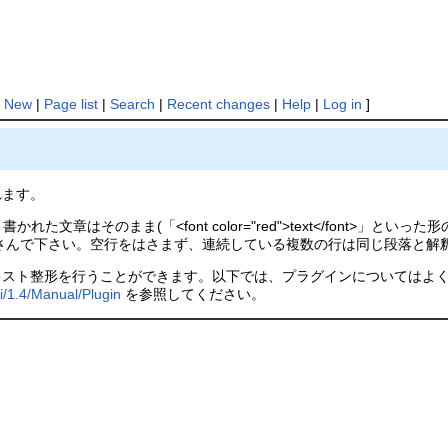
[
New
|
Page list
|
Search
|
Recent changes
|
Help
|
Log in
]
れます。
た文章はそのまま(「<font color="red">text</font>」といっ
んで下さい。空行をはさまず、連続している複数の行は同じ段落と解釈さ
キスト整形を行うことができます。以下では、プラグインについてはよ
i/1.4/Manual/Plugin
を参照してください。