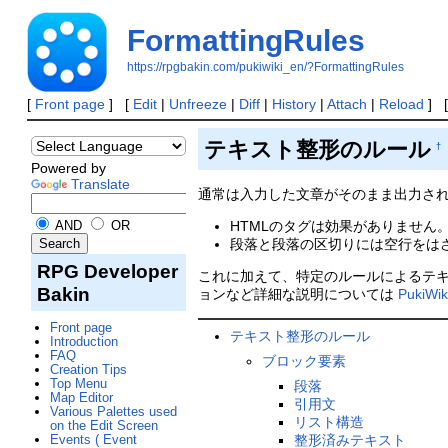
FormattingRules
https://rpgbakin.com/pukiwiki_en/?FormattingRules
[
Front page
] [
Edit
|
Unfreeze
|
Diff
|
History
|
Attach
|
Reload
] 
テキスト整形のルール
†
Powered by
Translate
通常は入力した文章がそのまま出力さ
AND
OR
HTMLのタグは効果がありません。書かれ
段落と段落の区切りには空行をはさ
RPG Developer
これに加えて、特定のルールによるテ
Bakin
ョンなど詳細な説明については
PukiWik
Front page
テキスト整形のルール
Introduction
FAQ
ブロック要素
Creation Tips
Top Menu
段落
Map Editor
引用文
Various Palettes used
リスト構造
on the Edit Screen
Events ( Event
整形済みテキスト