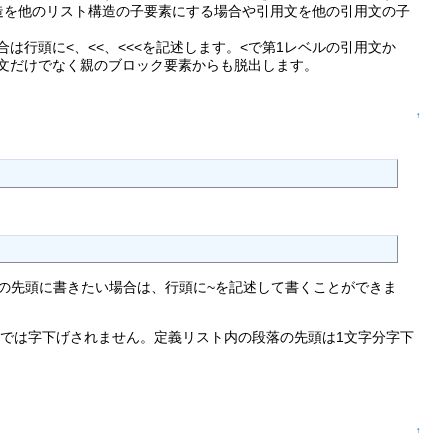
造を他のリスト構造の子要素にする場合や引用文を他の引用文の子
行頭に<、<<、<<<を記述します。<で第1レベルの引用文か
用文だけでなく親のブロック要素からも脱出します。
↑
て段落の先頭に書きたい場合は、行頭に~を記述して書くことができま
では字下げされません。定義リスト内の段落の先頭は1文字分字下
↑