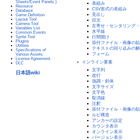
Sheets/Event Panels )
表組み
Resource
CSV形式の表組み
Database
見出し
Game Definition
Layout Tool
目次
Camera Tool
左寄せ・センタリング・
Variables List
水平線
Common Events
Sprite Tool
行間開け
Plugins
添付ファイル・画像の貼
Utilities
テキストの回り込みの解
Specifications of
フォーム
Various Assets
License Agreement
インライン要素
DLC
文字列
日本語wiki
改行
強調・斜体
文字サイズ
文字色
取消線
注釈
添付ファイル・画像の貼
ルビ構造
アンカーの設定
カウンタ表示
オンライン表示
バージョン表示